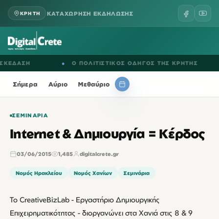
ΚΑΤΑΧΩΡΗΣΗ ΕΚΔΗΛΩΣΗΣ
ΚΡΗΤΗ
ΔΑΣΗ
●
Ο ΠΟΛΙΤΙΣΤΙΚΟΣ ΟΔΗΓΟΣ ΤΗΣ ΚΡΗΤΗΣ
●
Σήμερα
Αύριο
Μεθαύριο
ΣΕΜΙΝΆΡΙΑ
Internet & Δημιουργία = Κέρδος
03/06/2015
1,485
digitalcrete.gr
Νομός Ηρακλείου
Νομός Χανίων
Σεμινάρια
Το CreativeBizLab - Εργαστήριο Δημιουργικής
Επιχειρηματικότητας - διοργανώνει στα Χανιά στις 8 & 9