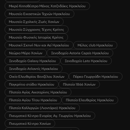
Μικρό Κηποθέατρο Μάνος Χατζηδάκις Ηρακλείου
Μουσείο Εικαστικών Τεχνών Ηρακλείου
Μουσείο Σχολικής Ζωής Χανίων
Μουσείο Σύγχρονης Τέχνης Κρήτης
Μουσείο Φυσικής Ιστορίας Κρήτης
Μουσική Σκηνή Νυν και Αεί Ηρακλείου
Μύλος club Ηρακλείου
Νεώριο Μόρο Χανίων
Ξενοδοχείο Astoria Capsis Ηρακλείου
Ξενοδοχείο Galaxy Ηρακλείου
Ξενοδοχείο Lato Ηρακλείου
Ξενοδοχείο Ατλαντίς Ηρακλείου
Οικία Ελευθερίου Βενιζέλου Χανίων
Πάρκο Γεωργιάδη Ηρακλείου
Παγκρήτιο στάδιο Ηρακλείου
Πλατεία 1866 Χανίων
Πλατεία Αγίας Αικατερίνης Ηρακλείου
Πλατεία Αγίου Τίτου Ηρακλείου
Πλατεία Ελευθερίας Ηρακλείου
Πλατεία Καλλεργών (Λιοντάρια) Ηρακλείου
Πνευματικό Κέντρο Ενορίας Αγ. Γεωργίου Ηρακλείου
Πνευματικό Κέντρο Χανίων