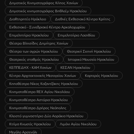
Δημοτικός Κινηματογράφος Κήπος Χανίων
Δημοτικός κινηματογράφος Βηθλεέμ Ηρακλείου
ΔιαRτηρητέο Ηράκλειο
Διεθνές Εκθεσιακό Κέντρο Κρήτης
Εκθεσιακό - Συνεδριακό Κέντρο Αρκαλοχωρίου
Επιμελητήριο Ηρακλείου
Επιμελητήριο Λασιθίου
Θέατρο Βλησίδης Δημήτρης Χανίων
Θέατρο των αγρών Ηρακλείου
Θεατρική Σκηνή Ηρακλείου
Θεατρικός σταθμός Ηρακλείου
Ιστορικό Μουσείο Ηρακλείου
ΚΕΠΠΕΔΗΧ - ΚΑΜ Χανίων
ΚΕΣΑΝ Ηρακλείου
Κέντρο Αρχιτεκτονικής Μεσογείου Χανίων
Καρτερός Ηρακλείου
Κηποθέατρο Νίκος Καζαντζάκης Ηρακλείου
Κινηματοθέατρο REX Αγίου Νικολάου
Κινηματοθέατρο Αστόρια Ηρακλείου
Κινηματοθέατρο Δρήρος Νεάπολης
Κλειστό γυμναστήριο Δύο Αοράκια Ηρακλείου
Κτήμα Κνωσός Ηρακλείου
Λιμάνι Αγίου Νικολάου
Μεγάλο Αρσενάλι