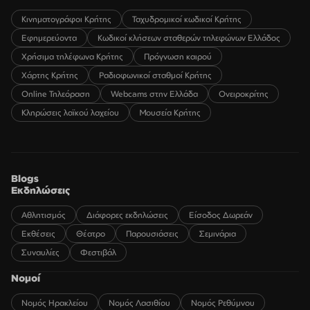
Κινηματογράφοι Κρήτης
Ταχυδρομικοί κωδικοί Κρήτης
Εφημερεύοντα
Κωδικοί κλήσεων σταθερών τηλεφώνων Ελλάδος
Χρήσιμα τηλέφωνα Κρήτης
Πρόγνωση καιρού
Χάρτης Κρήτης
Ραδιοφωνικοί σταθμοί Κρήτης
Online Τηλεόραση
Webcams στην Ελλάδα
Ονειροκρίτης
Κληρώσεις λαϊκού λαχείου
Μουσεία Κρήτης
Blogs
Εκδηλώσεις
Αθλητισμός
Διάφορες εκδηλώσεις
Είσοδος Δωρεάν
Εκθέσεις
Θέατρο
Παρουσιάσεις
Σεμινάρια
Συναυλίες
Φεστιβάλ
Νομοί
Νομός Ηρακλείου
Νομός Λασιθίου
Νομός Ρεθύμνου