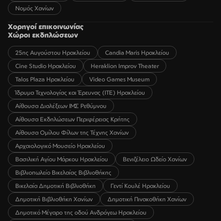
Νομός Χανίων
Χορηγοί επικοινωνίας
Χώροι εκδηλώσεων
25ης Αυγούστου Ηρακλείου
Candia Maris Ηρακλείου
Cine Studio Ηρακλείου
Heraklion Improv Theater
Talos Plaza Ηρακλείου
Video Games Museum
Ίδρυμα Τεχνολογίας και Έρευνας (ΙΤΕ) Ηρακλείου
Αίθουσα Διαλέξεων ΙΜΣ Ρεθύμνου
Αίθουσα Εκδηλώσεων Περιφέρειας Κρήτης
Αίθουσα Ομίλου Φίλων της Τέχνης Χανίων
Αρχαιολογικό Μουσείο Ηρακλείου
Βασιλική Αγίου Μάρκου Ηρακλείου
Βενιζέλειο Ωδείο Χανίων
Βιβλιοπωλείο Βικελαίας Βιβλιοθήκης
Βικελαία Δημοτική Βιβλιοθήκη
Γεντί Κουλέ Ηρακλείου
Δημοτική Βιβλιοθήκη Χανίων
Δημοτική Πινακοθήκη Χανίων
Δημοτικό Μέγαρο της οδού Ανδρόγεω Ηρακλείου