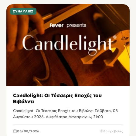
ΣΥΝΑΥΛΊΕΣ
Candlelight: Οι Τέσσερις Εποχές του
Βιβάλντι
Candlelight: Οι Τέσσερις Εποχές του Βιβάλντι Σάββατο, 08
Αυγούστου 2026, Αμφιθέατρο Λενταριανών, 21:00
05/08/2026
45 προβολές