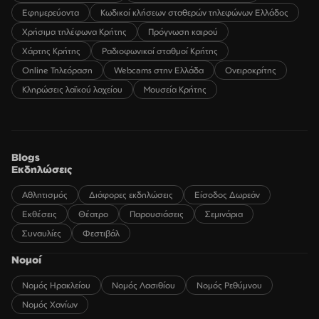
Εφημερεύοντα
Κωδικοί κλήσεων σταθερών τηλεφώνων Ελλάδος
Χρήσιμα τηλέφωνα Κρήτης
Πρόγνωση καιρού
Χάρτης Κρήτης
Ραδιοφωνικοί σταθμοί Κρήτης
Online Τηλεόραση
Webcams στην Ελλάδα
Ονειροκρίτης
Κληρώσεις λαϊκού λαχείου
Μουσεία Κρήτης
Blogs
Εκδηλώσεις
Αθλητισμός
Διάφορες εκδηλώσεις
Είσοδος Δωρεάν
Εκθέσεις
Θέατρο
Παρουσιάσεις
Σεμινάρια
Συναυλίες
Φεστιβάλ
Νομοί
Νομός Ηρακλείου
Νομός Λασιθίου
Νομός Ρεθύμνου
Νομός Χανίων