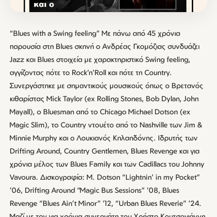
“Blues with a Swing feeling” Με πάνω από 45 χρόνια
παρουσία στη Blues σκηνή ο Ανδρέας Γκομόζιας συνδυάζει
Jazz και Blues στοιχεία με χαρακτηριστικό Swing feeling,
αγγίζοντας πότε το Rock’n’Roll και πότε τη Country.
Συνεργάστηκε με σημαντικούς μουσικούς όπως ο Βρετανός
κιθαρίστας Mick Taylor (ex Rolling Stones, Bob Dylan, John
Mayall), ο Bluesman από το Chicago Michael Dotson (ex
Magic Slim), το Country ντουέτο από το Nashville των Jim &
Minnie Murphy και ο Λουκιανός Κηλαηδόνης. Ιδρυτής των
Drifting Around, Country Gentlemen, Blues Revenge και για
χρόνια μέλος των Blues Family και των Cadillacs του Johnny
Vavoura. Δισκογραφία: M. Dotson “Lightnin’ in my Pocket”
’06, Drifting Around “Magic Bus Sessions” ’08, Blues
Revenge “Blues Ain’t Minor” ’12, “Urban Blues Reverie” ’24.
Μαζί με τον για χρόνια συνεργάτη του Χρήστο Κουτσογιάννη