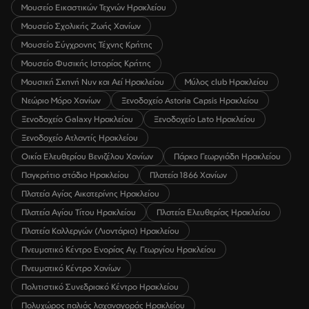
Μουσείο Εικαστικών Τεχνών Ηρακλείου
Μουσείο Σχολικής Ζωής Χανίων
Μουσείο Σύγχρονης Τέχνης Κρήτης
Μουσείο Φυσικής Ιστορίας Κρήτης
Μουσική Σκηνή Νυν και Αεί Ηρακλείου
Μύλος club Ηρακλείου
Νεώριο Μόρο Χανίων
Ξενοδοχείο Astoria Capsis Ηρακλείου
Ξενοδοχείο Galaxy Ηρακλείου
Ξενοδοχείο Lato Ηρακλείου
Ξενοδοχείο Ατλαντίς Ηρακλείου
Οικία Ελευθερίου Βενιζέλου Χανίων
Πάρκο Γεωργιάδη Ηρακλείου
Παγκρήτιο στάδιο Ηρακλείου
Πλατεία 1866 Χανίων
Πλατεία Αγίας Αικατερίνης Ηρακλείου
Πλατεία Αγίου Τίτου Ηρακλείου
Πλατεία Ελευθερίας Ηρακλείου
Πλατεία Καλλεργών (Λιοντάρια) Ηρακλείου
Πνευματικό Κέντρο Ενορίας Αγ. Γεωργίου Ηρακλείου
Πνευματικό Κέντρο Χανίων
Πολιτιστικό Συνεδριακό Κέντρο Ηρακλείου
Πολυχώρος παλιάς λαχαναγοράς Ηρακλείου