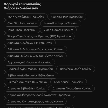
Χορηγοί επικοινωνίας
Χώροι εκδηλώσεων
25ης Αυγούστου Ηρακλείου
Candia Maris Ηρακλείου
Cine Studio Ηρακλείου
Heraklion Improv Theater
Talos Plaza Ηρακλείου
Video Games Museum
Ίδρυμα Τεχνολογίας και Έρευνας (ΙΤΕ) Ηρακλείου
Αίθουσα Διαλέξεων ΙΜΣ Ρεθύμνου
Αίθουσα Εκδηλώσεων Περιφέρειας Κρήτης
Αίθουσα Ομίλου Φίλων της Τέχνης Χανίων
Αρχαιολογικό Μουσείο Ηρακλείου
Βασιλική Αγίου Μάρκου Ηρακλείου
Βενιζέλειο Ωδείο Χανίων
Βιβλιοπωλείο Βικελαίας Βιβλιοθήκης
Βικελαία Δημοτική Βιβλιοθήκη
Γεντί Κουλέ Ηρακλείου
Δημοτική Βιβλιοθήκη Χανίων
Δημοτική Πινακοθήκη Χανίων
Δημοτικό Μέγαρο της οδού Ανδρόγεω Ηρακλείου
Δημοτικός Κινηματογράφος Κήπος Χανίων
Δημοτικός κινηματογράφος Βηθλεέμ Ηρακλείου