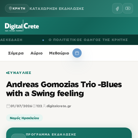
ΚΑΤΑΧΩΡΗΣΗ ΕΚΔΗΛΩΣΗΣ
ΚΡΗΤΗ
ΕΔΑΣΗ
●
Ο ΠΟΛΙΤΙΣΤΙΚΟΣ ΟΔΗΓΟΣ ΤΗΣ ΚΡΗΤΗΣ
Σήμερα
Αύριο
Μεθαύριο
ΣΥΝΑΥΛΊΕΣ
Andreas Gomozias Trio -Blues
with a Swing feeling
01/07/2026
122
digitalcrete.gr
Νομός Ηρακλείου
ΠΡΌΓΡΑΜΜΑ ΕΚΔΉΛΩΣΗΣ