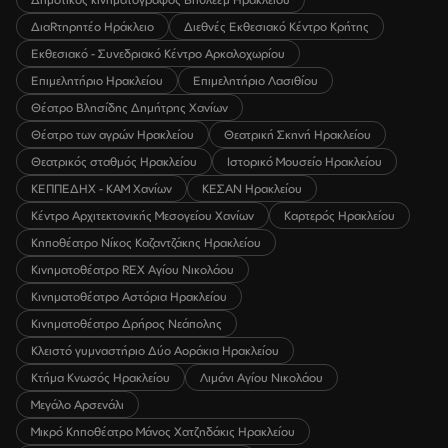
ΔιαRτηρητέο Ηράκλειο
Διεθνές Εκθεσιακό Κέντρο Κρήτης
Εκθεσιακό - Συνεδριακό Κέντρο Αρκαλοχωρίου
Επιμελητήριο Ηρακλείου
Επιμελητήριο Λασιθίου
Θέατρο Βλησίδης Δημήτρης Χανίων
Θέατρο των αγρών Ηρακλείου
Θεατρική Σκηνή Ηρακλείου
Θεατρικός σταθμός Ηρακλείου
Ιστορικό Μουσείο Ηρακλείου
ΚΕΠΠΕΔΗΧ - ΚΑΜ Χανίων
ΚΕΣΑΝ Ηρακλείου
Κέντρο Αρχιτεκτονικής Μεσογείου Χανίων
Καρτερός Ηρακλείου
Κηποθέατρο Νίκος Καζαντζάκης Ηρακλείου
Κινηματοθέατρο REX Αγίου Νικολάου
Κινηματοθέατρο Αστόρια Ηρακλείου
Κινηματοθέατρο Δρήρος Νεάπολης
Κλειστό γυμναστήριο Δύο Αοράκια Ηρακλείου
Κτήμα Κνωσός Ηρακλείου
Λιμάνι Αγίου Νικολάου
Μεγάλο Αρσενάλι
Μικρό Κηποθέατρο Μάνος Χατζηδάκις Ηρακλείου