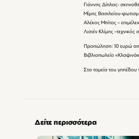
Γιάννης Δίπλας- σκηνοθ
Μίμης Βασιλείου-φωτισ
Αλέκος Μπίτος – επιμέλε
Λισιέν Κλίμης –τεχνικός 
Προπώληση: 10 ευρώ απ
Βιβλιοπωλεία «Κλαψινά
Στα ταμεία του γηπέδου 
Δείτε περισσότερα