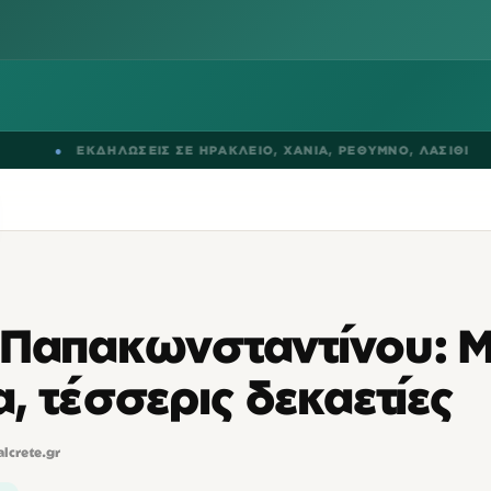
●
ΕΚΔΗΛΩΣΕΙΣ ΣΕ
ΗΡΑΚΛΕΙΟ
,
ΧΑΝΙΑ
,
ΡΕΘΥΜΝΟ
,
ΛΑΣΙΘΙ
 Παπακωνσταντίνου: M
, τέσσερις δεκαετίες
alcrete.gr