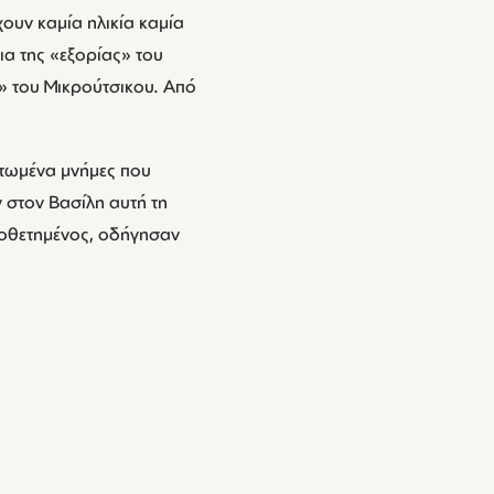
ουν καμία ηλικία καμία
ια της «εξορίας» του
» του Μικρούτσικου. Από
ρτωμένα μνήμες που
ν στον Βασίλη αυτή τη
οποθετημένος, οδήγησαν