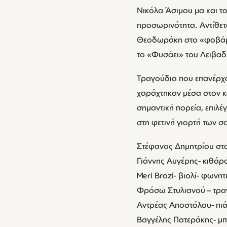
Νικόλα Άσιμου μα και τ
προσωρινότητα. Αντίθετ
Θεοδωράκη στο «φοβάμαι
το «Φυσάει» του Λειβαδί
Τραγούδια που επανέρχο
χαράχτηκαν μέσα στον κα
σημαντική πορεία, επιλέ
στη φετινή γιορτή των 
Στέφανος Δημητρίου στ
Γιάννης Αυγέρης- κιθάρα
Meri Brozi- βιολί- φωνητ
Φρόσω Στυλιανού – τρα
Αντρέας Αποστόλου- πι
Βαγγέλης Πατεράκης- μ