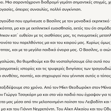
ει. Μια σαραντάχρονη διαδρομή γεμάτη σημαντικές στιγμές, χ
γασίες, άπειρες συναυλίες, πολλή συγκίνηση.
αγούδια που ερμήνευσε ο Βασίλης με τον μοναδικό εκρηκτικό 
ικότητα, μα και με εκπληκτική ευαισθησία, εκτός του ότι σημά
καν κατ΄ ευθείαν με τις αισθήσεις μας, τις πνευματικές μεταπλ
εγονότα του παρελθόντος μα και του καιρού μας. Κυρίως όμως
τητας, και με τα μεγάλα παιδικά όνειρα μας. Ο Βασίλης, ο αι
μεγαλώσει, θα θυμηθούμε και θα νοσταλγήσουμε όλα αυτά που
ραγματικές ιστορίες και τις τρυφερές διηγήσεις των τραγουδι
 συνθέτες, ποιητές, και στιχουργοί που γέννησε αυτός ο τόπος
ταξιδέψουμε στο χρόνο. Από τον Μίκη Θεοδωράκη στον Μάνο 
ον Γιώργο Τσαγκάρη μα και στα νέα παιδιά που έγραψαν για τ
τα μας μέσα από την μελοποιημένη ποίηση του Λειβαδίτη και
 μα και του Γιάννη Νεγρεπόντη. Του Αλκη Αλκαίου και του Ο