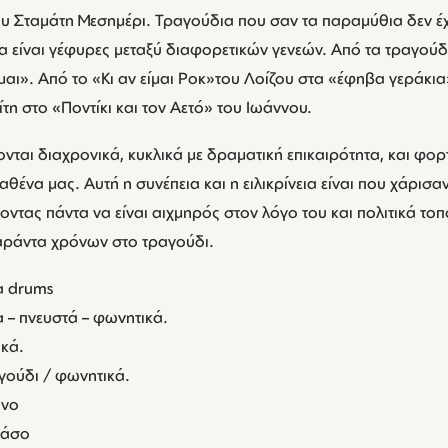
ου Σταμάτη Μεσημέρι. Τραγούδια που σαν τα παραμύθια δεν έχ
α είναι γέφυρες μεταξύ διαφορετικών γενεών. Από τα τραγούδ
». Από το «Κι αν είμαι Ροκ»του Λοίζου στα «έφηβα γεράκια
τη στο «Ποντίκι και τον Αετό» του Ιωάννου.
νται διαχρονικά, κυκλικά με δραματική επικαιρότητα, και φο
θένα μας. Αυτή η συνέπεια και η ειλικρίνεια είναι που χάρισα
γοντας πάντα να είναι αιχμηρός στον λόγο του και πολιτικά τ
σαράντα χρόνων στο τραγούδι.
α drums
 – πνευστά – φωνητικά.
ικά.
γούδι / φωνητικά.
άνο
πάσο