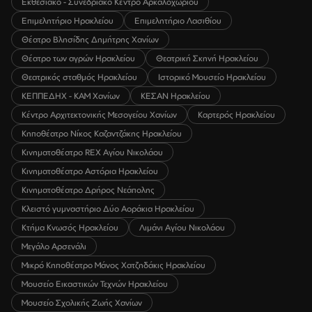
Εκθεσιακό - Συνεδριακό Κέντρο Αρκαλοχωρίου
Επιμελητήριο Ηρακλείου
Επιμελητήριο Λασιθίου
Θέατρο Βλησίδης Δημήτρης Χανίων
Θέατρο των αγρών Ηρακλείου
Θεατρική Σκηνή Ηρακλείου
Θεατρικός σταθμός Ηρακλείου
Ιστορικό Μουσείο Ηρακλείου
ΚΕΠΠΕΔΗΧ - ΚΑΜ Χανίων
ΚΕΣΑΝ Ηρακλείου
Κέντρο Αρχιτεκτονικής Μεσογείου Χανίων
Καρτερός Ηρακλείου
Κηποθέατρο Νίκος Καζαντζάκης Ηρακλείου
Κινηματοθέατρο REX Αγίου Νικολάου
Κινηματοθέατρο Αστόρια Ηρακλείου
Κινηματοθέατρο Δρήρος Νεάπολης
Κλειστό γυμναστήριο Δύο Αοράκια Ηρακλείου
Κτήμα Κνωσός Ηρακλείου
Λιμάνι Αγίου Νικολάου
Μεγάλο Αρσενάλι
Μικρό Κηποθέατρο Μάνος Χατζηδάκις Ηρακλείου
Μουσείο Εικαστικών Τεχνών Ηρακλείου
Μουσείο Σχολικής Ζωής Χανίων