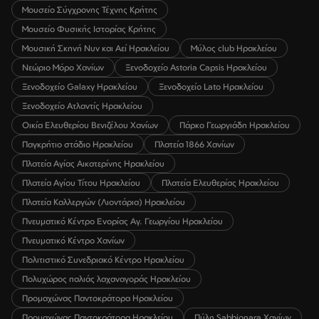
Μουσείο Σύγχρονης Τέχνης Κρήτης
Μουσείο Φυσικής Ιστορίας Κρήτης
Μουσική Σκηνή Νυν και Αεί Ηρακλείου
Μύλος club Ηρακλείου
Νεώριο Μόρο Χανίων
Ξενοδοχείο Astoria Capsis Ηρακλείου
Ξενοδοχείο Galaxy Ηρακλείου
Ξενοδοχείο Lato Ηρακλείου
Ξενοδοχείο Ατλαντίς Ηρακλείου
Οικία Ελευθερίου Βενιζέλου Χανίων
Πάρκο Γεωργιάδη Ηρακλείου
Παγκρήτιο στάδιο Ηρακλείου
Πλατεία 1866 Χανίων
Πλατεία Αγίας Αικατερίνης Ηρακλείου
Πλατεία Αγίου Τίτου Ηρακλείου
Πλατεία Ελευθερίας Ηρακλείου
Πλατεία Καλλεργών (Λιοντάρια) Ηρακλείου
Πνευματικό Κέντρο Ενορίας Αγ. Γεωργίου Ηρακλείου
Πνευματικό Κέντρο Χανίων
Πολιτιστικό Συνεδριακό Κέντρο Ηρακλείου
Πολυχώρος παλιάς λαχαναγοράς Ηρακλείου
Προμαχώνας Παντοκράτορα Ηρακλείου
Προμαχώνας Παντοκράτορα Ηρακλείου
Πύλη Sabbionara Χανίων