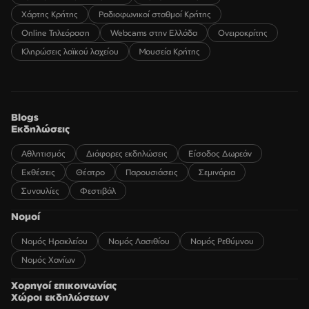
Χάρτης Κρήτης
Ραδιοφωνικοί σταθμοί Κρήτης
Online Τηλεόραση
Webcams στην Ελλάδα
Ονειροκρίτης
Κληρώσεις λαϊκού λαχείου
Μουσεία Κρήτης
Blogs
Εκδηλώσεις
Αθλητισμός
Διάφορες εκδηλώσεις
Είσοδος Δωρεάν
Εκθέσεις
Θέατρο
Παρουσιάσεις
Σεμινάρια
Συναυλίες
Φεστιβάλ
Νομοί
Νομός Ηρακλείου
Νομός Λασιθίου
Νομός Ρεθύμνου
Νομός Χανίων
Χορηγοί επικοινωνίας
Χώροι εκδηλώσεων