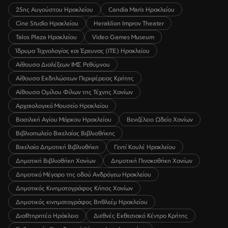
25ης Αυγούστου Ηρακλείου
Candia Maris Ηρακλείου
Cine Studio Ηρακλείου
Heraklion Improv Theater
Talos Plaza Ηρακλείου
Video Games Museum
Ίδρυμα Τεχνολογίας και Έρευνας (ΙΤΕ) Ηρακλείου
Αίθουσα Διαλέξεων ΙΜΣ Ρεθύμνου
Αίθουσα Εκδηλώσεων Περιφέρειας Κρήτης
Αίθουσα Ομίλου Φίλων της Τέχνης Χανίων
Αρχαιολογικό Μουσείο Ηρακλείου
Βασιλική Αγίου Μάρκου Ηρακλείου
Βενιζέλειο Ωδείο Χανίων
Βιβλιοπωλείο Βικελαίας Βιβλιοθήκης
Βικελαία Δημοτική Βιβλιοθήκη
Γεντί Κουλέ Ηρακλείου
Δημοτική Βιβλιοθήκη Χανίων
Δημοτική Πινακοθήκη Χανίων
Δημοτικό Μέγαρο της οδού Ανδρόγεω Ηρακλείου
Δημοτικός Κινηματογράφος Κήπος Χανίων
Δημοτικός κινηματογράφος Βηθλεέμ Ηρακλείου
ΔιαRτηρητέο Ηράκλειο
Διεθνές Εκθεσιακό Κέντρο Κρήτης