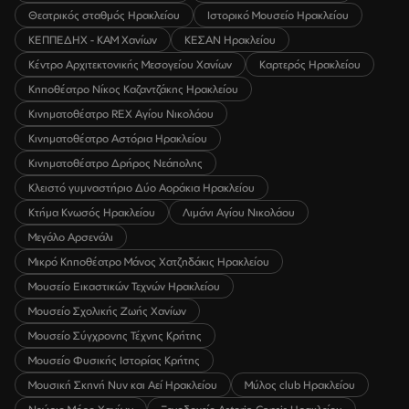
Θεατρικός σταθμός Ηρακλείου
Ιστορικό Μουσείο Ηρακλείου
ΚΕΠΠΕΔΗΧ - ΚΑΜ Χανίων
ΚΕΣΑΝ Ηρακλείου
Κέντρο Αρχιτεκτονικής Μεσογείου Χανίων
Καρτερός Ηρακλείου
Κηποθέατρο Νίκος Καζαντζάκης Ηρακλείου
Κινηματοθέατρο REX Αγίου Νικολάου
Κινηματοθέατρο Αστόρια Ηρακλείου
Κινηματοθέατρο Δρήρος Νεάπολης
Κλειστό γυμναστήριο Δύο Αοράκια Ηρακλείου
Κτήμα Κνωσός Ηρακλείου
Λιμάνι Αγίου Νικολάου
Μεγάλο Αρσενάλι
Μικρό Κηποθέατρο Μάνος Χατζηδάκις Ηρακλείου
Μουσείο Εικαστικών Τεχνών Ηρακλείου
Μουσείο Σχολικής Ζωής Χανίων
Μουσείο Σύγχρονης Τέχνης Κρήτης
Μουσείο Φυσικής Ιστορίας Κρήτης
Μουσική Σκηνή Νυν και Αεί Ηρακλείου
Μύλος club Ηρακλείου