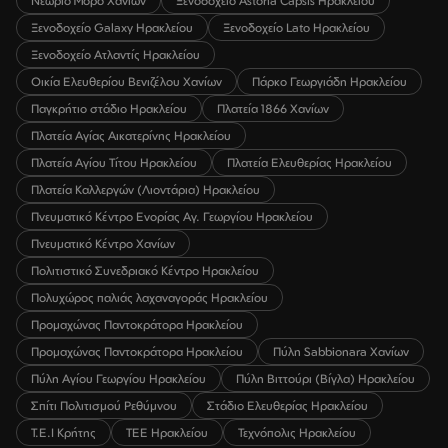
Νεώριο Μόρο Χανίων
Ξενοδοχείο Astoria Capsis Ηρακλείου
Ξενοδοχείο Galaxy Ηρακλείου
Ξενοδοχείο Lato Ηρακλείου
Ξενοδοχείο Ατλαντίς Ηρακλείου
Οικία Ελευθερίου Βενιζέλου Χανίων
Πάρκο Γεωργιάδη Ηρακλείου
Παγκρήτιο στάδιο Ηρακλείου
Πλατεία 1866 Χανίων
Πλατεία Αγίας Αικατερίνης Ηρακλείου
Πλατεία Αγίου Τίτου Ηρακλείου
Πλατεία Ελευθερίας Ηρακλείου
Πλατεία Καλλεργών (Λιοντάρια) Ηρακλείου
Πνευματικό Κέντρο Ενορίας Αγ. Γεωργίου Ηρακλείου
Πνευματικό Κέντρο Χανίων
Πολιτιστικό Συνεδριακό Κέντρο Ηρακλείου
Πολυχώρος παλιάς λαχαναγοράς Ηρακλείου
Προμαχώνας Παντοκράτορα Ηρακλείου
Προμαχώνας Παντοκράτορα Ηρακλείου
Πύλη Sabbionara Χανίων
Πύλη Αγίου Γεωργίου Ηρακλείου
Πύλη Βιττούρι (Βίγλα) Ηρακλείου
Σπίτι Πολιτισμού Ρεθύμνου
Στάδιο Ελευθερίας Ηρακλείου
Τ.Ε.Ι Κρήτης
ΤΕΕ Ηρακλείου
Τεχνόπολις Ηρακλείου