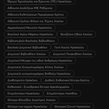
Ίδρυμα Τεχνολογίας και Έρευνας (ΙΤΕ) Ηρακλείου
Αίθουσα Διαλέξεων ΙΜΣ Ρεθύμνου
Αίθουσα Εκδηλώσεων Περιφέρειας Κρήτης
Αίθουσα Ομίλου Φίλων της Τέχνης Χανίων
Αρχαιολογικό Μουσείο Ηρακλείου
Βασιλική Αγίου Μάρκου Ηρακλείου
Βενιζέλειο Ωδείο Χανίων
Βιβλιοπωλείο Βικελαίας Βιβλιοθήκης
Βικελαία Δημοτική Βιβλιοθήκη
Γεντί Κουλέ Ηρακλείου
Δημοτική Βιβλιοθήκη Χανίων
Δημοτική Πινακοθήκη Χανίων
Δημοτικό Μέγαρο της οδού Ανδρόγεω Ηρακλείου
Δημοτικός Κινηματογράφος Κήπος Χανίων
Δημοτικός κινηματογράφος Βηθλεέμ Ηρακλείου
ΔιαRτηρητέο Ηράκλειο
Διεθνές Εκθεσιακό Κέντρο Κρήτης
Εκθεσιακό - Συνεδριακό Κέντρο Αρκαλοχωρίου
Επιμελητήριο Ηρακλείου
Επιμελητήριο Λασιθίου
Θέατρο Βλησίδης Δημήτρης Χανίων
Θέατρο των αγρών Ηρακλείου
Θεατρική Σκηνή Ηρακλείου