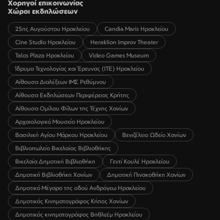
Χορηγοί επικοινωνίας
Χώροι εκδηλώσεων
25ης Αυγούστου Ηρακλείου
Candia Maris Ηρακλείου
Cine Studio Ηρακλείου
Heraklion Improv Theater
Talos Plaza Ηρακλείου
Video Games Museum
Ίδρυμα Τεχνολογίας και Έρευνας (ΙΤΕ) Ηρακλείου
Αίθουσα Διαλέξεων ΙΜΣ Ρεθύμνου
Αίθουσα Εκδηλώσεων Περιφέρειας Κρήτης
Αίθουσα Ομίλου Φίλων της Τέχνης Χανίων
Αρχαιολογικό Μουσείο Ηρακλείου
Βασιλική Αγίου Μάρκου Ηρακλείου
Βενιζέλειο Ωδείο Χανίων
Βιβλιοπωλείο Βικελαίας Βιβλιοθήκης
Βικελαία Δημοτική Βιβλιοθήκη
Γεντί Κουλέ Ηρακλείου
Δημοτική Βιβλιοθήκη Χανίων
Δημοτική Πινακοθήκη Χανίων
Δημοτικό Μέγαρο της οδού Ανδρόγεω Ηρακλείου
Δημοτικός Κινηματογράφος Κήπος Χανίων
Δημοτικός κινηματογράφος Βηθλεέμ Ηρακλείου