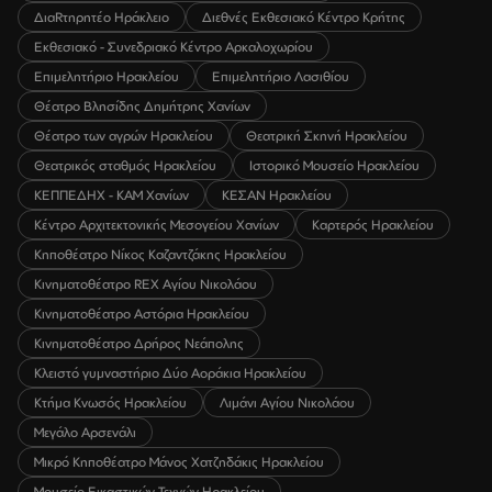
ΔιαRτηρητέο Ηράκλειο
Διεθνές Εκθεσιακό Κέντρο Κρήτης
Εκθεσιακό - Συνεδριακό Κέντρο Αρκαλοχωρίου
Επιμελητήριο Ηρακλείου
Επιμελητήριο Λασιθίου
Θέατρο Βλησίδης Δημήτρης Χανίων
Θέατρο των αγρών Ηρακλείου
Θεατρική Σκηνή Ηρακλείου
Θεατρικός σταθμός Ηρακλείου
Ιστορικό Μουσείο Ηρακλείου
ΚΕΠΠΕΔΗΧ - ΚΑΜ Χανίων
ΚΕΣΑΝ Ηρακλείου
Κέντρο Αρχιτεκτονικής Μεσογείου Χανίων
Καρτερός Ηρακλείου
Κηποθέατρο Νίκος Καζαντζάκης Ηρακλείου
Κινηματοθέατρο REX Αγίου Νικολάου
Κινηματοθέατρο Αστόρια Ηρακλείου
Κινηματοθέατρο Δρήρος Νεάπολης
Κλειστό γυμναστήριο Δύο Αοράκια Ηρακλείου
Κτήμα Κνωσός Ηρακλείου
Λιμάνι Αγίου Νικολάου
Μεγάλο Αρσενάλι
Μικρό Κηποθέατρο Μάνος Χατζηδάκις Ηρακλείου
Μουσείο Εικαστικών Τεχνών Ηρακλείου