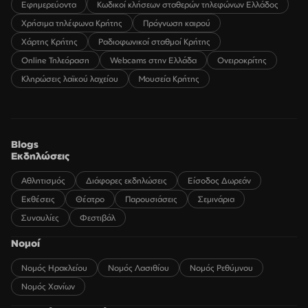
Εφημερεύοντα
Κωδικοί κλήσεων σταθερών τηλεφώνων Ελλάδος
Χρήσιμα τηλέφωνα Κρήτης
Πρόγνωση καιρού
Χάρτης Κρήτης
Ραδιοφωνικοί σταθμοί Κρήτης
Online Τηλεόραση
Webcams στην Ελλάδα
Ονειροκρίτης
Κληρώσεις λαϊκού λαχείου
Μουσεία Κρήτης
Blogs
Εκδηλώσεις
Αθλητισμός
Διάφορες εκδηλώσεις
Είσοδος Δωρεάν
Εκθέσεις
Θέατρο
Παρουσιάσεις
Σεμινάρια
Συναυλίες
Φεστιβάλ
Νομοί
Νομός Ηρακλείου
Νομός Λασιθίου
Νομός Ρεθύμνου
Νομός Χανίων