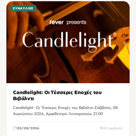
ΣΥΝΑΥΛΊΕΣ
Candlelight: Οι Τέσσερις Εποχές του
Βιβάλντι
Candlelight: Οι Τέσσερις Εποχές του Βιβάλντι Σάββατο, 08
Αυγούστου 2026, Αμφιθέατρο Λενταριανών, 21:00
05/08/2026
42 προβολές