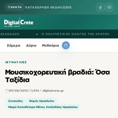
ΚΑΤΑΧΩΡΗΣΗ ΕΚΔΗΛΩΣΗΣ
ΚΡΗΤΗ
ΚΕΔΑΣΗ
●
Ο ΠΟΛΙΤΙΣΤΙΚΟΣ ΟΔΗΓΟΣ ΤΗΣ ΚΡΗΤΗΣ
Σήμερα
Αύριο
Μεθαύριο
ΣΥΝΑΥΛΊΕΣ
Μουσικοχορευτική βραδιά: Όσα
Ταξίδια
09/08/2013
1,974
digitalcrete.gr
Συναυλίες
Νομός Ηρακλείου
Μικρό Κηποθέατρο Μάνος Χατζηδάκις Ηρακλείου