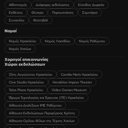
Αθλητισμός
Διάφορες εκδηλώσεις
Είσοδος Δωρεάν
Εκθέσεις
Θέατρο
Παρουσιάσεις
Σεμινάρια
Συναυλίες
Φεστιβάλ
Νομοί
Νομός Ηρακλείου
Νομός Λασιθίου
Νομός Ρεθύμνου
Νομός Χανίων
Χορηγοί επικοινωνίας
Χώροι εκδηλώσεων
25ης Αυγούστου Ηρακλείου
Candia Maris Ηρακλείου
Cine Studio Ηρακλείου
Heraklion Improv Theater
Talos Plaza Ηρακλείου
Video Games Museum
Ίδρυμα Τεχνολογίας και Έρευνας (ΙΤΕ) Ηρακλείου
Αίθουσα Διαλέξεων ΙΜΣ Ρεθύμνου
Αίθουσα Εκδηλώσεων Περιφέρειας Κρήτης
Αίθουσα Ομίλου Φίλων της Τέχνης Χανίων