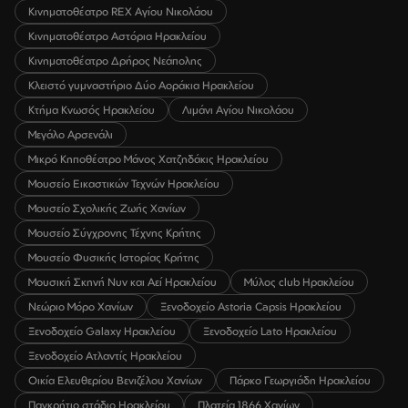
Κινηματοθέατρο REX Αγίου Νικολάου
Κινηματοθέατρο Αστόρια Ηρακλείου
Κινηματοθέατρο Δρήρος Νεάπολης
Κλειστό γυμναστήριο Δύο Αοράκια Ηρακλείου
Κτήμα Κνωσός Ηρακλείου
Λιμάνι Αγίου Νικολάου
Μεγάλο Αρσενάλι
Μικρό Κηποθέατρο Μάνος Χατζηδάκις Ηρακλείου
Μουσείο Εικαστικών Τεχνών Ηρακλείου
Μουσείο Σχολικής Ζωής Χανίων
Μουσείο Σύγχρονης Τέχνης Κρήτης
Μουσείο Φυσικής Ιστορίας Κρήτης
Μουσική Σκηνή Νυν και Αεί Ηρακλείου
Μύλος club Ηρακλείου
Νεώριο Μόρο Χανίων
Ξενοδοχείο Astoria Capsis Ηρακλείου
Ξενοδοχείο Galaxy Ηρακλείου
Ξενοδοχείο Lato Ηρακλείου
Ξενοδοχείο Ατλαντίς Ηρακλείου
Οικία Ελευθερίου Βενιζέλου Χανίων
Πάρκο Γεωργιάδη Ηρακλείου
Παγκρήτιο στάδιο Ηρακλείου
Πλατεία 1866 Χανίων