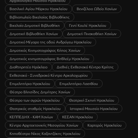
Αρχαιολογικό Μουσείο Ηρακλείου
Βασιλική Αγίου Μάρκου Ηρακλείου
Βενιζέλειο Ωδείο Χανίων
Βιβλιοπωλείο Βικελαίας Βιβλιοθήκης
Βικελαία Δημοτική Βιβλιοθήκη
Γεντί Κουλέ Ηρακλείου
Δημοτική Βιβλιοθήκη Χανίων
Δημοτική Πινακοθήκη Χανίων
Δημοτικό Μέγαρο της οδού Ανδρόγεω Ηρακλείου
Δημοτικός Κινηματογράφος Κήπος Χανίων
Δημοτικός κινηματογράφος Βηθλεέμ Ηρακλείου
ΔιαRτηρητέο Ηράκλειο
Διεθνές Εκθεσιακό Κέντρο Κρήτης
Εκθεσιακό - Συνεδριακό Κέντρο Αρκαλοχωρίου
Επιμελητήριο Ηρακλείου
Επιμελητήριο Λασιθίου
Θέατρο Βλησίδης Δημήτρης Χανίων
Θέατρο των αγρών Ηρακλείου
Θεατρική Σκηνή Ηρακλείου
Θεατρικός σταθμός Ηρακλείου
Ιστορικό Μουσείο Ηρακλείου
ΚΕΠΠΕΔΗΧ - ΚΑΜ Χανίων
ΚΕΣΑΝ Ηρακλείου
Κέντρο Αρχιτεκτονικής Μεσογείου Χανίων
Καρτερός Ηρακλείου
Κηποθέατρο Νίκος Καζαντζάκης Ηρακλείου