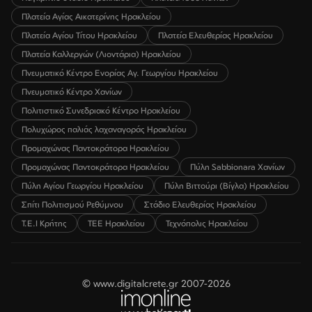
Πλατεία Αγίας Αικατερίνης Ηρακλείου
Πλατεία Αγίου Τίτου Ηρακλείου
Πλατεία Ελευθερίας Ηρακλείου
Πλατεία Καλλεργών (Λιοντάρια) Ηρακλείου
Πνευματικό Κέντρο Ενορίας Αγ. Γεωργίου Ηρακλείου
Πνευματικό Κέντρο Χανίων
Πολιτιστικό Συνεδριακό Κέντρο Ηρακλείου
Πολυχώρος παλιάς λαχαναγοράς Ηρακλείου
Προμαχώνας Παντοκράτορα Ηρακλείου
Προμαχώνας Παντοκράτορα Ηρακλείου
Πύλη Sabbionara Χανίων
Πύλη Αγίου Γεωργίου Ηρακλείου
Πύλη Βιττούρι (Βίγλα) Ηρακλείου
Σπίτι Πολιτισμού Ρεθύμνου
Στάδιο Ελευθερίας Ηρακλείου
Τ.Ε.Ι Κρήτης
ΤΕΕ Ηρακλείου
Τεχνόπολις Ηρακλείου
© www.digitalcrete.gr 2007-2026