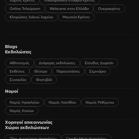
Χάρτης Κρήτης
Ραδιοφωνικοί σταθμοί Κρήτης
Online Τηλεόραση
Webcams στην Ελλάδα
Ονειροκρίτης
Κληρώσεις λαϊκού λαχείου
Μουσεία Κρήτης
Blogs
Εκδηλώσεις
Αθλητισμός
Διάφορες εκδηλώσεις
Είσοδος Δωρεάν
Εκθέσεις
Θέατρο
Παρουσιάσεις
Σεμινάρια
Συναυλίες
Φεστιβάλ
Νομοί
Νομός Ηρακλείου
Νομός Λασιθίου
Νομός Ρεθύμνου
Νομός Χανίων
Χορηγοί επικοινωνίας
Χώροι εκδηλώσεων
25ης Αυγούστου Ηρακλείου
Candia Maris Ηρακλείου