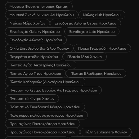
Μουσείο Φυσικής Ιστορίας Κρήτης
Μουσική Σκηνή Νυν και Αεί Ηρακλείου
Μύλος club Ηρακλείου
Νεώριο Μόρο Χανίων
Ξενοδοχείο Astoria Capsis Ηρακλείου
Ξενοδοχείο Galaxy Ηρακλείου
Ξενοδοχείο Lato Ηρακλείου
Ξενοδοχείο Ατλαντίς Ηρακλείου
Οικία Ελευθερίου Βενιζέλου Χανίων
Πάρκο Γεωργιάδη Ηρακλείου
Παγκρήτιο στάδιο Ηρακλείου
Πλατεία 1866 Χανίων
Πλατεία Αγίας Αικατερίνης Ηρακλείου
Πλατεία Αγίου Τίτου Ηρακλείου
Πλατεία Ελευθερίας Ηρακλείου
Πλατεία Καλλεργών (Λιοντάρια) Ηρακλείου
Πνευματικό Κέντρο Ενορίας Αγ. Γεωργίου Ηρακλείου
Πνευματικό Κέντρο Χανίων
Πολιτιστικό Συνεδριακό Κέντρο Ηρακλείου
Πολυχώρος παλιάς λαχαναγοράς Ηρακλείου
Προμαχώνας Παντοκράτορα Ηρακλείου
Προμαχώνας Παντοκράτορα Ηρακλείου
Πύλη Sabbionara Χανίων