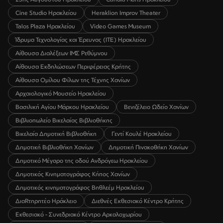
Cine Studio Ηρακλείου
Heraklion Improv Theater
Talos Plaza Ηρακλείου
Video Games Museum
Ίδρυμα Τεχνολογίας και Έρευνας (ΙΤΕ) Ηρακλείου
Αίθουσα Διαλέξεων ΙΜΣ Ρεθύμνου
Αίθουσα Εκδηλώσεων Περιφέρειας Κρήτης
Αίθουσα Ομίλου Φίλων της Τέχνης Χανίων
Αρχαιολογικό Μουσείο Ηρακλείου
Βασιλική Αγίου Μάρκου Ηρακλείου
Βενιζέλειο Ωδείο Χανίων
Βιβλιοπωλείο Βικελαίας Βιβλιοθήκης
Βικελαία Δημοτική Βιβλιοθήκη
Γεντί Κουλέ Ηρακλείου
Δημοτική Βιβλιοθήκη Χανίων
Δημοτική Πινακοθήκη Χανίων
Δημοτικό Μέγαρο της οδού Ανδρόγεω Ηρακλείου
Δημοτικός Κινηματογράφος Κήπος Χανίων
Δημοτικός κινηματογράφος Βηθλεέμ Ηρακλείου
ΔιαRτηρητέο Ηράκλειο
Διεθνές Εκθεσιακό Κέντρο Κρήτης
Εκθεσιακό - Συνεδριακό Κέντρο Αρκαλοχωρίου