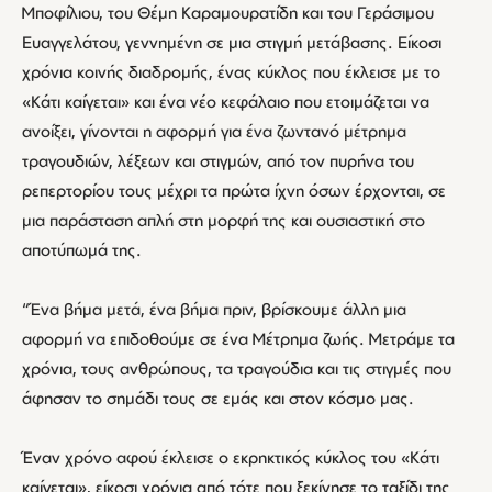
Μποφίλιου, του Θέμη Καραμουρατίδη και του Γεράσιμου
Ευαγγελάτου, γεννημένη σε μια στιγμή μετάβασης. Είκοσι
χρόνια κοινής διαδρομής, ένας κύκλος που έκλεισε με το
«Κάτι καίγεται» και ένα νέο κεφάλαιο που ετοιμάζεται να
ανοίξει, γίνονται η αφορμή για ένα ζωντανό μέτρημα
τραγουδιών, λέξεων και στιγμών, από τον πυρήνα του
ρεπερτορίου τους μέχρι τα πρώτα ίχνη όσων έρχονται, σε
μια παράσταση απλή στη μορφή της και ουσιαστική στο
αποτύπωμά της.
“Ένα βήμα μετά, ένα βήμα πριν, βρίσκουμε άλλη μια
αφορμή να επιδοθούμε σε ένα Μέτρημα ζωής. Μετράμε τα
χρόνια, τους ανθρώπους, τα τραγούδια και τις στιγμές που
άφησαν το σημάδι τους σε εμάς και στον κόσμο μας.
Έναν χρόνο αφού έκλεισε ο εκρηκτικός κύκλος του «Κάτι
καίγεται», είκοσι χρόνια από τότε που ξεκίνησε το ταξίδι της