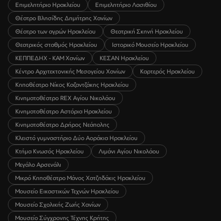
Επιμελητήριο Ηρακλείου
Επιμελητήριο Λασιθίου
Θέατρο Βλησίδης Δημήτρης Χανίων
Θέατρο των αγρών Ηρακλείου
Θεατρική Σκηνή Ηρακλείου
Θεατρικός σταθμός Ηρακλείου
Ιστορικό Μουσείο Ηρακλείου
ΚΕΠΠΕΔΗΧ - ΚΑΜ Χανίων
ΚΕΣΑΝ Ηρακλείου
Κέντρο Αρχιτεκτονικής Μεσογείου Χανίων
Καρτερός Ηρακλείου
Κηποθέατρο Νίκος Καζαντζάκης Ηρακλείου
Κινηματοθέατρο REX Αγίου Νικολάου
Κινηματοθέατρο Αστόρια Ηρακλείου
Κινηματοθέατρο Δρήρος Νεάπολης
Κλειστό γυμναστήριο Δύο Αοράκια Ηρακλείου
Κτήμα Κνωσός Ηρακλείου
Λιμάνι Αγίου Νικολάου
Μεγάλο Αρσενάλι
Μικρό Κηποθέατρο Μάνος Χατζηδάκις Ηρακλείου
Μουσείο Εικαστικών Τεχνών Ηρακλείου
Μουσείο Σχολικής Ζωής Χανίων
Μουσείο Σύγχρονης Τέχνης Κρήτης