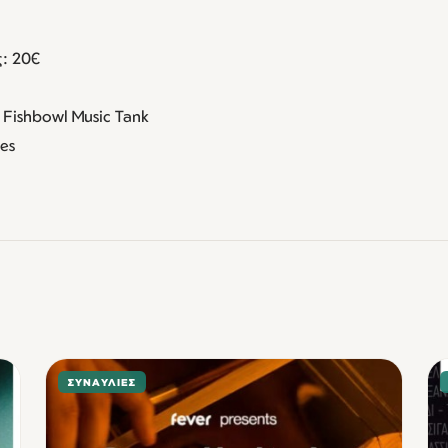
ς: 20€
ishbowl Music Tank
res
ΣΥΝΑΥΛΊΕΣ