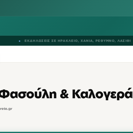
●
ΕΚΔΗΛΩΣΕΙΣ ΣΕ
ΗΡΑΚΛΕΙΟ
,
ΧΑΝΙΑ
,
ΡΕΘΥΜΝΟ
,
ΛΑΣΙΘΙ
Φασούλη & Καλογερά
crete.gr