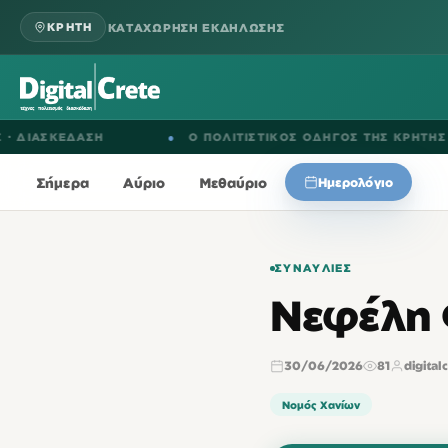
ΚΑΤΑΧΩΡΗΣΗ ΕΚΔΗΛΩΣΗΣ
ΚΡΗΤΗ
ΚΕΔΑΣΗ
●
Ο ΠΟΛΙΤΙΣΤΙΚΟΣ ΟΔΗΓΟΣ ΤΗΣ ΚΡΗΤΗΣ
Σήμερα
Αύριο
Μεθαύριο
Ημερολόγιο
ΣΥΝΑΥΛΊΕΣ
Νεφέλη 
30/06/2026
81
digital
Νομός Χανίων