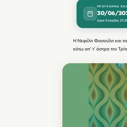
ΠΡΌΓΡΑΜΜΑ ΕΚ
30/06/20
ώρα έναρξης 21:3
Η Νεφέλη Φασούλη και τα
κάτω απ’ τ’ άστρα την Τρ