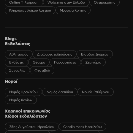
Online Τηλεόραση
Webcams στην Ελλάδα
Ονειροκρίτης
Κληρώσεις λαϊκού λαχείου
Μουσεία Κρήτης
Blogs
Εκδηλώσεις
Αθλητισμός
Διάφορες εκδηλώσεις
Είσοδος Δωρεάν
Εκθέσεις
Θέατρο
Παρουσιάσεις
Σεμινάρια
Συναυλίες
Φεστιβάλ
Νομοί
Νομός Ηρακλείου
Νομός Λασιθίου
Νομός Ρεθύμνου
Νομός Χανίων
Χορηγοί επικοινωνίας
Χώροι εκδηλώσεων
25ης Αυγούστου Ηρακλείου
Candia Maris Ηρακλείου