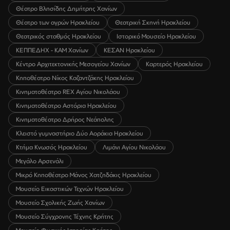
Θέατρο Βλησίδης Δημήτρης Χανίων
Θέατρο των αγρών Ηρακλείου
Θεατρική Σκηνή Ηρακλείου
Θεατρικός σταθμός Ηρακλείου
Ιστορικό Μουσείο Ηρακλείου
ΚΕΠΠΕΔΗΧ - ΚΑΜ Χανίων
ΚΕΣΑΝ Ηρακλείου
Κέντρο Αρχιτεκτονικής Μεσογείου Χανίων
Καρτερός Ηρακλείου
Κηποθέατρο Νίκος Καζαντζάκης Ηρακλείου
Κινηματοθέατρο REX Αγίου Νικολάου
Κινηματοθέατρο Αστόρια Ηρακλείου
Κινηματοθέατρο Δρήρος Νεάπολης
Κλειστό γυμναστήριο Δύο Αοράκια Ηρακλείου
Κτήμα Κνωσός Ηρακλείου
Λιμάνι Αγίου Νικολάου
Μεγάλο Αρσενάλι
Μικρό Κηποθέατρο Μάνος Χατζηδάκις Ηρακλείου
Μουσείο Εικαστικών Τεχνών Ηρακλείου
Μουσείο Σχολικής Ζωής Χανίων
Μουσείο Σύγχρονης Τέχνης Κρήτης