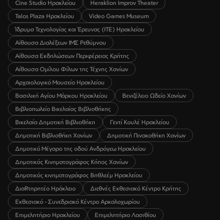
Cine Studio Ηρακλείου
Heraklion Improv Theater
Talos Plaza Ηρακλείου
Video Games Museum
Ίδρυμα Τεχνολογίας και Έρευνας (ΙΤΕ) Ηρακλείου
Αίθουσα Διαλέξεων ΙΜΣ Ρεθύμνου
Αίθουσα Εκδηλώσεων Περιφέρειας Κρήτης
Αίθουσα Ομίλου Φίλων της Τέχνης Χανίων
Αρχαιολογικό Μουσείο Ηρακλείου
Βασιλική Αγίου Μάρκου Ηρακλείου
Βενιζέλειο Ωδείο Χανίων
Βιβλιοπωλείο Βικελαίας Βιβλιοθήκης
Βικελαία Δημοτική Βιβλιοθήκη
Γεντί Κουλέ Ηρακλείου
Δημοτική Βιβλιοθήκη Χανίων
Δημοτική Πινακοθήκη Χανίων
Δημοτικό Μέγαρο της οδού Ανδρόγεω Ηρακλείου
Δημοτικός Κινηματογράφος Κήπος Χανίων
Δημοτικός κινηματογράφος Βηθλεέμ Ηρακλείου
ΔιαRτηρητέο Ηράκλειο
Διεθνές Εκθεσιακό Κέντρο Κρήτης
Εκθεσιακό - Συνεδριακό Κέντρο Αρκαλοχωρίου
Επιμελητήριο Ηρακλείου
Επιμελητήριο Λασιθίου