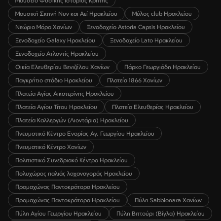
Μουσείο Φυσικής Ιστορίας Κρήτης
Μουσική Σκηνή Νυν και Αεί Ηρακλείου
Μύλος club Ηρακλείου
Νεώριο Μόρο Χανίων
Ξενοδοχείο Astoria Capsis Ηρακλείου
Ξενοδοχείο Galaxy Ηρακλείου
Ξενοδοχείο Lato Ηρακλείου
Ξενοδοχείο Ατλαντίς Ηρακλείου
Οικία Ελευθερίου Βενιζέλου Χανίων
Πάρκο Γεωργιάδη Ηρακλείου
Παγκρήτιο στάδιο Ηρακλείου
Πλατεία 1866 Χανίων
Πλατεία Αγίας Αικατερίνης Ηρακλείου
Πλατεία Αγίου Τίτου Ηρακλείου
Πλατεία Ελευθερίας Ηρακλείου
Πλατεία Καλλεργών (Λιοντάρια) Ηρακλείου
Πνευματικό Κέντρο Ενορίας Αγ. Γεωργίου Ηρακλείου
Πνευματικό Κέντρο Χανίων
Πολιτιστικό Συνεδριακό Κέντρο Ηρακλείου
Πολυχώρος παλιάς λαχαναγοράς Ηρακλείου
Προμαχώνας Παντοκράτορα Ηρακλείου
Προμαχώνας Παντοκράτορα Ηρακλείου
Πύλη Sabbionara Χανίων
Πύλη Αγίου Γεωργίου Ηρακλείου
Πύλη Βιττούρι (Βίγλα) Ηρακλείου