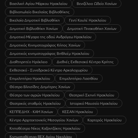
Βασιλική Αγίου Μάρκου Ηρακλείου
Βενιζέλειο Ωδείο Χανίων
Βιβλιοπωλείο Βικελαίας Βιβλιοθήκης
Βικελαία Δημοτική Βιβλιοθήκη
Γεντί Κουλέ Ηρακλείου
Δημοτική Βιβλιοθήκη Χανίων
Δημοτική Πινακοθήκη Χανίων
Δημοτικό Μέγαρο της οδού Ανδρόγεω Ηρακλείου
Δημοτικός Κινηματογράφος Κήπος Χανίων
Δημοτικός κινηματογράφος Βηθλεέμ Ηρακλείου
ΔιαRτηρητέο Ηράκλειο
Διεθνές Εκθεσιακό Κέντρο Κρήτης
Εκθεσιακό - Συνεδριακό Κέντρο Αρκαλοχωρίου
Επιμελητήριο Ηρακλείου
Επιμελητήριο Λασιθίου
Θέατρο Βλησίδης Δημήτρης Χανίων
Θέατρο των αγρών Ηρακλείου
Θεατρική Σκηνή Ηρακλείου
Θεατρικός σταθμός Ηρακλείου
Ιστορικό Μουσείο Ηρακλείου
ΚΕΠΠΕΔΗΧ - ΚΑΜ Χανίων
ΚΕΣΑΝ Ηρακλείου
Κέντρο Αρχιτεκτονικής Μεσογείου Χανίων
Καρτερός Ηρακλείου
Κηποθέατρο Νίκος Καζαντζάκης Ηρακλείου
Κινηματοθέατρο REX Αγίου Νικολάου