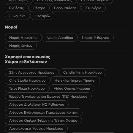
Εκθέσεις
Θέατρο
Παρουσιάσεις
Σεμινάρια
Συναυλίες
Φεστιβάλ
Νομοί
Νομός Ηρακλείου
Νομός Λασιθίου
Νομός Ρεθύμνου
Νομός Χανίων
Χορηγοί επικοινωνίας
Χώροι εκδηλώσεων
25ης Αυγούστου Ηρακλείου
Candia Maris Ηρακλείου
Cine Studio Ηρακλείου
Heraklion Improv Theater
Talos Plaza Ηρακλείου
Video Games Museum
Ίδρυμα Τεχνολογίας και Έρευνας (ΙΤΕ) Ηρακλείου
Αίθουσα Διαλέξεων ΙΜΣ Ρεθύμνου
Αίθουσα Εκδηλώσεων Περιφέρειας Κρήτης
Αίθουσα Ομίλου Φίλων της Τέχνης Χανίων
Αρχαιολογικό Μουσείο Ηρακλείου