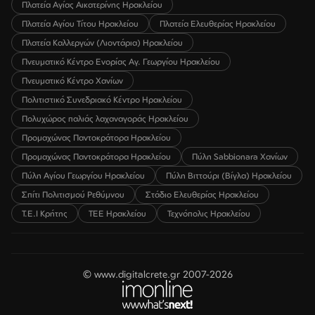
Πλατεία Αγίας Αικατερίνης Ηρακλείου
Πλατεία Αγίου Τίτου Ηρακλείου
Πλατεία Ελευθερίας Ηρακλείου
Πλατεία Καλλεργών (Λιοντάρια) Ηρακλείου
Πνευματικό Κέντρο Ενορίας Αγ. Γεωργίου Ηρακλείου
Πνευματικό Κέντρο Χανίων
Πολιτιστικό Συνεδριακό Κέντρο Ηρακλείου
Πολυχώρος παλιάς λαχαναγοράς Ηρακλείου
Προμαχώνας Παντοκράτορα Ηρακλείου
Προμαχώνας Παντοκράτορα Ηρακλείου
Πύλη Sabbionara Χανίων
Πύλη Αγίου Γεωργίου Ηρακλείου
Πύλη Βιττούρι (Βίγλα) Ηρακλείου
Σπίτι Πολιτισμού Ρεθύμνου
Στάδιο Ελευθερίας Ηρακλείου
Τ.Ε.Ι Κρήτης
ΤΕΕ Ηρακλείου
Τεχνόπολις Ηρακλείου
© www.digitalcrete.gr 2007-2026