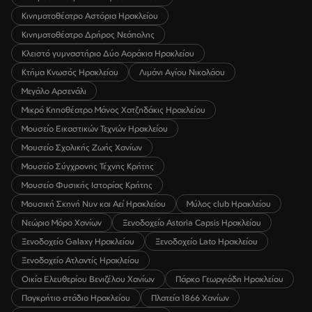
Κινηματοθέατρο Αστόρια Ηρακλείου
Κινηματοθέατρο Δρήρος Νεάπολης
Κλειστό γυμναστήριο Δύο Αοράκια Ηρακλείου
Κτήμα Κνωσός Ηρακλείου
Λιμάνι Αγίου Νικολάου
Μεγάλο Αρσενάλι
Μικρό Κηποθέατρο Μάνος Χατζηδάκις Ηρακλείου
Μουσείο Εικαστικών Τεχνών Ηρακλείου
Μουσείο Σχολικής Ζωής Χανίων
Μουσείο Σύγχρονης Τέχνης Κρήτης
Μουσείο Φυσικής Ιστορίας Κρήτης
Μουσική Σκηνή Νυν και Αεί Ηρακλείου
Μύλος club Ηρακλείου
Νεώριο Μόρο Χανίων
Ξενοδοχείο Astoria Capsis Ηρακλείου
Ξενοδοχείο Galaxy Ηρακλείου
Ξενοδοχείο Lato Ηρακλείου
Ξενοδοχείο Ατλαντίς Ηρακλείου
Οικία Ελευθερίου Βενιζέλου Χανίων
Πάρκο Γεωργιάδη Ηρακλείου
Παγκρήτιο στάδιο Ηρακλείου
Πλατεία 1866 Χανίων