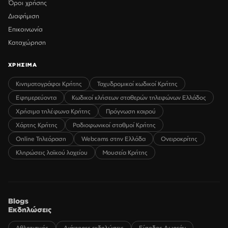
Όροι χρήσης
Διαφήμιση
Επικοινωνία
Καταχώρηση
ΧΡΗΣΙΜΑ
Κινηματογράφοι Κρήτης
Ταχυδρομικοί κωδικοί Κρήτης
Εφημερεύοντα
Κωδικοί κλήσεων σταθερών τηλεφώνων Ελλάδος
Χρήσιμα τηλέφωνα Κρήτης
Πρόγνωση καιρού
Χάρτης Κρήτης
Ραδιοφωνικοί σταθμοί Κρήτης
Online Τηλεόραση
Webcams στην Ελλάδα
Ονειροκρίτης
Κληρώσεις λαϊκού λαχείου
Μουσεία Κρήτης
Blogs
Εκδηλώσεις
Αθλητισμός
Διάφορες εκδηλώσεις
Είσοδος Δωρεάν