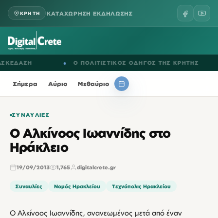
ΚΑΤΑΧΩΡΗΣΗ ΕΚΔΗΛΩΣΗΣ
ΚΡΗΤΗ
ΕΔΑΣΗ
●
Ο ΠΟΛΙΤΙΣΤΙΚΟΣ ΟΔΗΓΟΣ ΤΗΣ ΚΡΗΤΗΣ
●
Σήμερα
Αύριο
Μεθαύριο
ΣΥΝΑΥΛΊΕΣ
Ο Αλκίνοος Ιωαννίδης στο
Ηράκλειο
19/09/2013
1,765
digitalcrete.gr
Συναυλίες
Νομός Ηρακλείου
Τεχνόπολις Ηρακλείου
Ο Αλκίνοος Ιωαννίδης, ανανεωμένος μετά από έναν