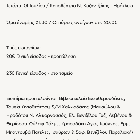
Τετάρτη 01 Ιουλίου / Κηποθέατρο Ν. Καζαντζάκης - Ηράκλειο
Ώρα έναρξης 21:30 / Οι πόρτες ανοίγουν στις 20:00
Τιμές εισιτηρίων:
20€ Γενική είσοδος - προπώληση
23€ Γενική είσοδος - στο ταμείο
Εισιτήρια προπωλούνται: Βιβλιοπωλείο Ελευθερουδάκης,
Ταμεία Κηποθεάτρου, S/M Χαλκιαδάκης (Μαυσώλου &
Ηροδότου Ν. Αλικαρνασσός, Ελ. Βενιζέλου Γάζι, Λεβήνου &
Θερίσσου, Ούλαφ Πάλμε, Κρασαδάκη Άγιος Ιωάννης, Εμμ.
Μπαντουβά Πατέλες, Ισαύρων & Σοφ. Βενιζέλου Παραλιακή)