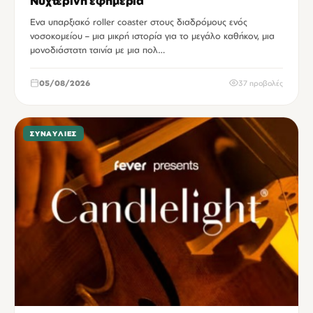
Νυχτερινή εφημερία
Ενα υπαρξιακό roller coaster στους διαδρόμους ενός
νοσοκομείου – μια μικρή ιστορία για το μεγάλο καθήκον, μια
μονοδιάστατη ταινία με μια πολ…
05/08/2026
37 προβολές
ΣΥΝΑΥΛΊΕΣ