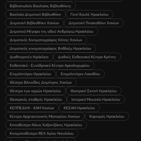
Βιβλιοπωλείο Βικελαίας Βιβλιοθήκης
Βικελαία Δημοτική Βιβλιοθήκη
Γεντί Κουλέ Ηρακλείου
Δημοτική Βιβλιοθήκη Χανίων
Δημοτική Πινακοθήκη Χανίων
Δημοτικό Μέγαρο της οδού Ανδρόγεω Ηρακλείου
Δημοτικός Κινηματογράφος Κήπος Χανίων
Δημοτικός κινηματογράφος Βηθλεέμ Ηρακλείου
ΔιαRτηρητέο Ηράκλειο
Διεθνές Εκθεσιακό Κέντρο Κρήτης
Εκθεσιακό - Συνεδριακό Κέντρο Αρκαλοχωρίου
Επιμελητήριο Ηρακλείου
Επιμελητήριο Λασιθίου
Θέατρο Βλησίδης Δημήτρης Χανίων
Θέατρο των αγρών Ηρακλείου
Θεατρική Σκηνή Ηρακλείου
Θεατρικός σταθμός Ηρακλείου
Ιστορικό Μουσείο Ηρακλείου
ΚΕΠΠΕΔΗΧ - ΚΑΜ Χανίων
ΚΕΣΑΝ Ηρακλείου
Κέντρο Αρχιτεκτονικής Μεσογείου Χανίων
Καρτερός Ηρακλείου
Κηποθέατρο Νίκος Καζαντζάκης Ηρακλείου
Κινηματοθέατρο REX Αγίου Νικολάου