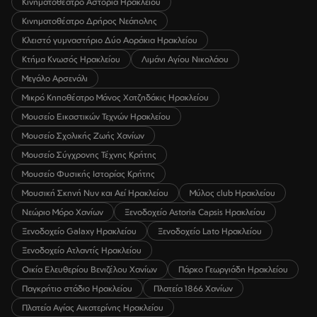
Κινηματοθέατρο Αστόρια Ηρακλείου
Κινηματοθέατρο Δρήρος Νεάπολης
Κλειστό γυμναστήριο Δύο Αοράκια Ηρακλείου
Κτήμα Κνωσός Ηρακλείου
Λιμάνι Αγίου Νικολάου
Μεγάλο Αρσενάλι
Μικρό Κηποθέατρο Μάνος Χατζηδάκις Ηρακλείου
Μουσείο Εικαστικών Τεχνών Ηρακλείου
Μουσείο Σχολικής Ζωής Χανίων
Μουσείο Σύγχρονης Τέχνης Κρήτης
Μουσείο Φυσικής Ιστορίας Κρήτης
Μουσική Σκηνή Νυν και Αεί Ηρακλείου
Μύλος club Ηρακλείου
Νεώριο Μόρο Χανίων
Ξενοδοχείο Astoria Capsis Ηρακλείου
Ξενοδοχείο Galaxy Ηρακλείου
Ξενοδοχείο Lato Ηρακλείου
Ξενοδοχείο Ατλαντίς Ηρακλείου
Οικία Ελευθερίου Βενιζέλου Χανίων
Πάρκο Γεωργιάδη Ηρακλείου
Παγκρήτιο στάδιο Ηρακλείου
Πλατεία 1866 Χανίων
Πλατεία Αγίας Αικατερίνης Ηρακλείου