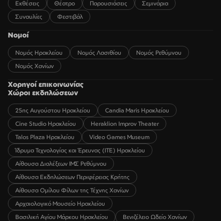
Εκθέσεις
Θέατρο
Παρουσιάσεις
Σεμινάρια
Συναυλίες
Φεστιβάλ
Νομοί
Νομός Ηρακλείου
Νομός Λασιθίου
Νομός Ρεθύμνου
Νομός Χανίων
Χορηγοί επικοινωνίας
Χώροι εκδηλώσεων
25ης Αυγούστου Ηρακλείου
Candia Maris Ηρακλείου
Cine Studio Ηρακλείου
Heraklion Improv Theater
Talos Plaza Ηρακλείου
Video Games Museum
Ίδρυμα Τεχνολογίας και Έρευνας (ΙΤΕ) Ηρακλείου
Αίθουσα Διαλέξεων ΙΜΣ Ρεθύμνου
Αίθουσα Εκδηλώσεων Περιφέρειας Κρήτης
Αίθουσα Ομίλου Φίλων της Τέχνης Χανίων
Αρχαιολογικό Μουσείο Ηρακλείου
Βασιλική Αγίου Μάρκου Ηρακλείου
Βενιζέλειο Ωδείο Χανίων