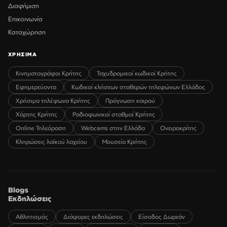
Διαφήμιση
Επικοινωνία
Καταχώρηση
ΧΡΗΣΙΜΑ
Κινηματογράφοι Κρήτης
Ταχυδρομικοί κωδικοί Κρήτης
Εφημερεύοντα
Κωδικοί κλήσεων σταθερών τηλεφώνων Ελλάδος
Χρήσιμα τηλέφωνα Κρήτης
Πρόγνωση καιρού
Χάρτης Κρήτης
Ραδιοφωνικοί σταθμοί Κρήτης
Online Τηλεόραση
Webcams στην Ελλάδα
Ονειροκρίτης
Κληρώσεις λαϊκού λαχείου
Μουσεία Κρήτης
Blogs
Εκδηλώσεις
Αθλητισμός
Διάφορες εκδηλώσεις
Είσοδος Δωρεάν