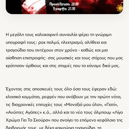
Η μεγάλη τους καλοκαιρινή συναυλία φέρει τη γνώριμη
υπογραφή τους: ροκ παλμό, ηλεκτρισμό, αλήθεια και
τραγούδια που αντέχουν στον χρόνο - καθώς και μια
αίσθηση επιστροφής: στις μουσικές και τους στίχους που μας
κράτησαν όρθιους και στις στιγμές που τα κάναμε δικά μας.
Έχοντας στις αποσκευές τους όλα όσα τους έφεραν εδώ:
κλασικά κομμάτια, ρεφρέν που ανάβουν με την πρώτη νότα,
τις διαχρονικές επιτυχίες τους «Μοναξιά μου όλα», «Γιατί»,
«Ανόητες Αγάπες» κ.ά., αλλά και το νέο τους άλμπουμ «Λίγο
Χρώμα Για Τα Σκούρα» που ανοίγει το επόμενο κεφάλαιο της
διαδρομής τους, με δέκα καινούρια τραγούδια, τη