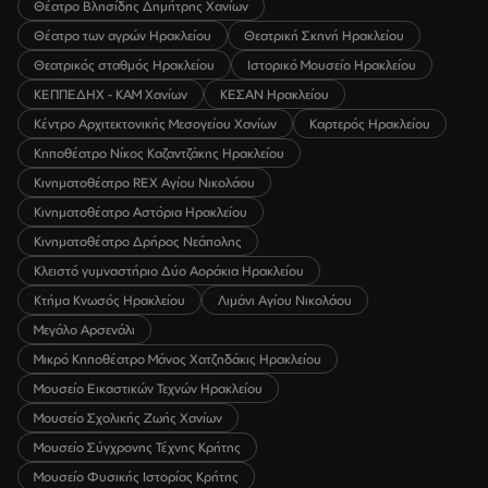
Θέατρο Βλησίδης Δημήτρης Χανίων
Θέατρο των αγρών Ηρακλείου
Θεατρική Σκηνή Ηρακλείου
Θεατρικός σταθμός Ηρακλείου
Ιστορικό Μουσείο Ηρακλείου
ΚΕΠΠΕΔΗΧ - ΚΑΜ Χανίων
ΚΕΣΑΝ Ηρακλείου
Κέντρο Αρχιτεκτονικής Μεσογείου Χανίων
Καρτερός Ηρακλείου
Κηποθέατρο Νίκος Καζαντζάκης Ηρακλείου
Κινηματοθέατρο REX Αγίου Νικολάου
Κινηματοθέατρο Αστόρια Ηρακλείου
Κινηματοθέατρο Δρήρος Νεάπολης
Κλειστό γυμναστήριο Δύο Αοράκια Ηρακλείου
Κτήμα Κνωσός Ηρακλείου
Λιμάνι Αγίου Νικολάου
Μεγάλο Αρσενάλι
Μικρό Κηποθέατρο Μάνος Χατζηδάκις Ηρακλείου
Μουσείο Εικαστικών Τεχνών Ηρακλείου
Μουσείο Σχολικής Ζωής Χανίων
Μουσείο Σύγχρονης Τέχνης Κρήτης
Μουσείο Φυσικής Ιστορίας Κρήτης