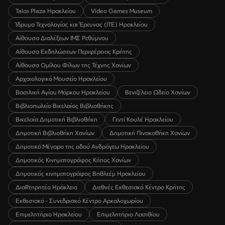
Talos Plaza Ηρακλείου
Video Games Museum
Ίδρυμα Τεχνολογίας και Έρευνας (ΙΤΕ) Ηρακλείου
Αίθουσα Διαλέξεων ΙΜΣ Ρεθύμνου
Αίθουσα Εκδηλώσεων Περιφέρειας Κρήτης
Αίθουσα Ομίλου Φίλων της Τέχνης Χανίων
Αρχαιολογικό Μουσείο Ηρακλείου
Βασιλική Αγίου Μάρκου Ηρακλείου
Βενιζέλειο Ωδείο Χανίων
Βιβλιοπωλείο Βικελαίας Βιβλιοθήκης
Βικελαία Δημοτική Βιβλιοθήκη
Γεντί Κουλέ Ηρακλείου
Δημοτική Βιβλιοθήκη Χανίων
Δημοτική Πινακοθήκη Χανίων
Δημοτικό Μέγαρο της οδού Ανδρόγεω Ηρακλείου
Δημοτικός Κινηματογράφος Κήπος Χανίων
Δημοτικός κινηματογράφος Βηθλεέμ Ηρακλείου
ΔιαRτηρητέο Ηράκλειο
Διεθνές Εκθεσιακό Κέντρο Κρήτης
Εκθεσιακό - Συνεδριακό Κέντρο Αρκαλοχωρίου
Επιμελητήριο Ηρακλείου
Επιμελητήριο Λασιθίου