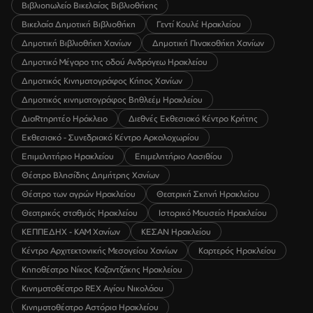
Βιβλιοπωλείο Βικελαίας Βιβλιοθήκης
Βικελαία Δημοτική Βιβλιοθήκη
Γεντί Κουλέ Ηρακλείου
Δημοτική Βιβλιοθήκη Χανίων
Δημοτική Πινακοθήκη Χανίων
Δημοτικό Μέγαρο της οδού Ανδρόγεω Ηρακλείου
Δημοτικός Κινηματογράφος Κήπος Χανίων
Δημοτικός κινηματογράφος Βηθλεέμ Ηρακλείου
ΔιαRτηρητέο Ηράκλειο
Διεθνές Εκθεσιακό Κέντρο Κρήτης
Εκθεσιακό - Συνεδριακό Κέντρο Αρκαλοχωρίου
Επιμελητήριο Ηρακλείου
Επιμελητήριο Λασιθίου
Θέατρο Βλησίδης Δημήτρης Χανίων
Θέατρο των αγρών Ηρακλείου
Θεατρική Σκηνή Ηρακλείου
Θεατρικός σταθμός Ηρακλείου
Ιστορικό Μουσείο Ηρακλείου
ΚΕΠΠΕΔΗΧ - ΚΑΜ Χανίων
ΚΕΣΑΝ Ηρακλείου
Κέντρο Αρχιτεκτονικής Μεσογείου Χανίων
Καρτερός Ηρακλείου
Κηποθέατρο Νίκος Καζαντζάκης Ηρακλείου
Κινηματοθέατρο REX Αγίου Νικολάου
Κινηματοθέατρο Αστόρια Ηρακλείου