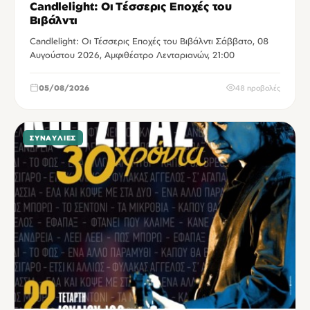
Candlelight: Οι Τέσσερις Εποχές του
Βιβάλντι
Candlelight: Οι Τέσσερις Εποχές του Βιβάλντι Σάββατο, 08
Αυγούστου 2026, Αμφιθέατρο Λενταριανών, 21:00
05/08/2026
48 προβολές
ΣΥΝΑΥΛΊΕΣ