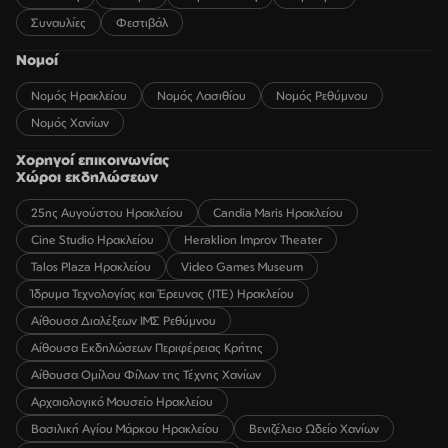
Συναυλίες
Φεστιβάλ
Νομοί
Νομός Ηρακλείου
Νομός Λασιθίου
Νομός Ρεθύμνου
Νομός Χανίων
Χορηγοί επικοινωνίας
Χώροι εκδηλώσεων
25ης Αυγούστου Ηρακλείου
Candia Maris Ηρακλείου
Cine Studio Ηρακλείου
Heraklion Improv Theater
Talos Plaza Ηρακλείου
Video Games Museum
Ίδρυμα Τεχνολογίας και Έρευνας (ΙΤΕ) Ηρακλείου
Αίθουσα Διαλέξεων ΙΜΣ Ρεθύμνου
Αίθουσα Εκδηλώσεων Περιφέρειας Κρήτης
Αίθουσα Ομίλου Φίλων της Τέχνης Χανίων
Αρχαιολογικό Μουσείο Ηρακλείου
Βασιλική Αγίου Μάρκου Ηρακλείου
Βενιζέλειο Ωδείο Χανίων