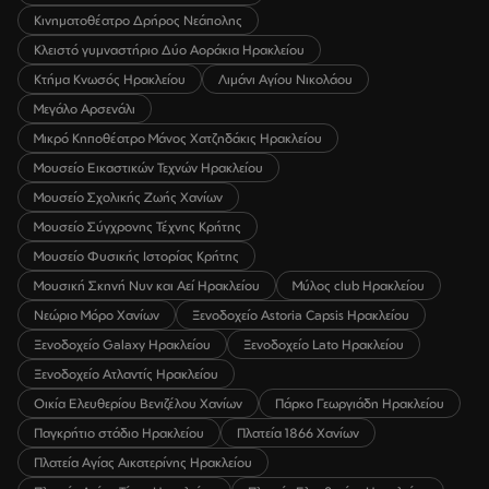
Κινηματοθέατρο Δρήρος Νεάπολης
Κλειστό γυμναστήριο Δύο Αοράκια Ηρακλείου
Κτήμα Κνωσός Ηρακλείου
Λιμάνι Αγίου Νικολάου
Μεγάλο Αρσενάλι
Μικρό Κηποθέατρο Μάνος Χατζηδάκις Ηρακλείου
Μουσείο Εικαστικών Τεχνών Ηρακλείου
Μουσείο Σχολικής Ζωής Χανίων
Μουσείο Σύγχρονης Τέχνης Κρήτης
Μουσείο Φυσικής Ιστορίας Κρήτης
Μουσική Σκηνή Νυν και Αεί Ηρακλείου
Μύλος club Ηρακλείου
Νεώριο Μόρο Χανίων
Ξενοδοχείο Astoria Capsis Ηρακλείου
Ξενοδοχείο Galaxy Ηρακλείου
Ξενοδοχείο Lato Ηρακλείου
Ξενοδοχείο Ατλαντίς Ηρακλείου
Οικία Ελευθερίου Βενιζέλου Χανίων
Πάρκο Γεωργιάδη Ηρακλείου
Παγκρήτιο στάδιο Ηρακλείου
Πλατεία 1866 Χανίων
Πλατεία Αγίας Αικατερίνης Ηρακλείου