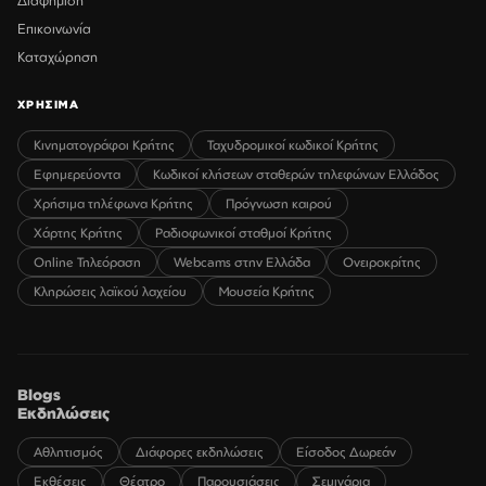
Επικοινωνία
Καταχώρηση
ΧΡΗΣΙΜΑ
Κινηματογράφοι Κρήτης
Ταχυδρομικοί κωδικοί Κρήτης
Εφημερεύοντα
Κωδικοί κλήσεων σταθερών τηλεφώνων Ελλάδος
Χρήσιμα τηλέφωνα Κρήτης
Πρόγνωση καιρού
Χάρτης Κρήτης
Ραδιοφωνικοί σταθμοί Κρήτης
Online Τηλεόραση
Webcams στην Ελλάδα
Ονειροκρίτης
Κληρώσεις λαϊκού λαχείου
Μουσεία Κρήτης
Blogs
Εκδηλώσεις
Αθλητισμός
Διάφορες εκδηλώσεις
Είσοδος Δωρεάν
Εκθέσεις
Θέατρο
Παρουσιάσεις
Σεμινάρια