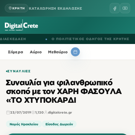
ΚΑΤΑΧΩΡΗΣΗ ΕΚΔΗΛΩΣΗΣ
ΚΡΗΤΗ
ΣΚΕΔΑΣΗ
●
Ο ΠΟΛΙΤΙΣΤΙΚΟΣ ΟΔΗΓΟΣ ΤΗΣ ΚΡΗΤΗΣ
Σήμερα
Αύριο
Μεθαύριο
ΣΥΝΑΥΛΊΕΣ
Συναυλία για φιλανθρωπικό
σκοπό με τον ΧΑΡΗ ΦΑΣΟΥΛΑ
«TO XΤΥΠΟΚΑΡΔΙ
23/07/2019
1,120
digitalcrete.gr
Νομός Ηρακλείου
Είσοδος Δωρεάν