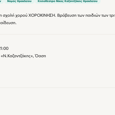
ν
Νομός Ηρακλείου
Κηποθέατρο Νίκος Καζαντζάκης Ηρακλείου
η σχολή χορού ΧΟΡΟΚΙΝΗΣΗ. Βράβευση των παιδιών των τριτ
παίδευση.
21:00
 «Ν.Καζαντζάκης», Όαση