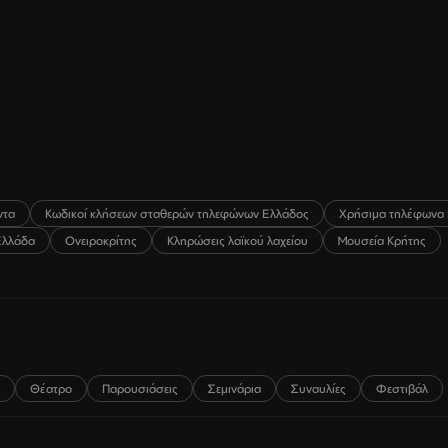
ντα
Κωδικοί κλήσεων σταθερών τηλεφώνων Ελλάδος
Χρήσιμα τηλέφωνα 
Ελλάδα
Ονειροκρίτης
Κληρώσεις λαϊκού λαχείου
Μουσεία Κρήτης
Θέατρο
Παρουσιάσεις
Σεμινάρια
Συναυλίες
Φεστιβάλ