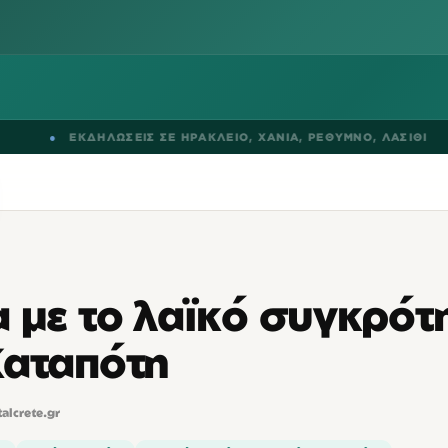
●
ΕΚΔΗΛΩΣΕΙΣ ΣΕ
ΗΡΑΚΛΕΙΟ
,
ΧΑΝΙΑ
,
ΡΕΘΥΜΝΟ
,
ΛΑΣΙΘΙ
 με το λαϊκό συγκρότ
Καταπότη
talcrete.gr