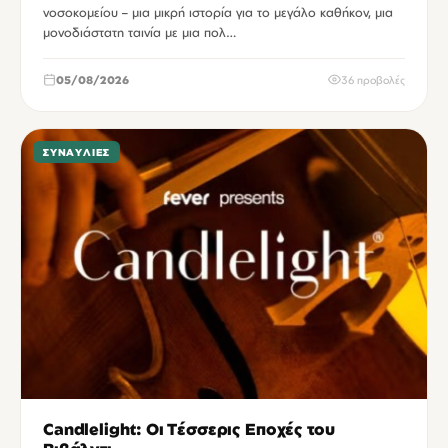
νοσοκομείου – μια μικρή ιστορία για το μεγάλο καθήκον, μια
μονοδιάστατη ταινία με μια πολ…
05/08/2026
36 προβολές
ΣΥΝΑΥΛΊΕΣ
Candlelight: Οι Τέσσερις Εποχές του