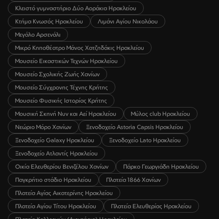
Κλειστό γυμναστήριο Δύο Αοράκια Ηρακλείου
Κτήμα Κνωσός Ηρακλείου
Λιμάνι Αγίου Νικολάου
Μεγάλο Αρσενάλι
Μικρό Κηποθέατρο Μάνος Χατζηδάκις Ηρακλείου
Μουσείο Εικαστικών Τεχνών Ηρακλείου
Μουσείο Σχολικής Ζωής Χανίων
Μουσείο Σύγχρονης Τέχνης Κρήτης
Μουσείο Φυσικής Ιστορίας Κρήτης
Μουσική Σκηνή Νυν και Αεί Ηρακλείου
Μύλος club Ηρακλείου
Νεώριο Μόρο Χανίων
Ξενοδοχείο Astoria Capsis Ηρακλείου
Ξενοδοχείο Galaxy Ηρακλείου
Ξενοδοχείο Lato Ηρακλείου
Ξενοδοχείο Ατλαντίς Ηρακλείου
Οικία Ελευθερίου Βενιζέλου Χανίων
Πάρκο Γεωργιάδη Ηρακλείου
Παγκρήτιο στάδιο Ηρακλείου
Πλατεία 1866 Χανίων
Πλατεία Αγίας Αικατερίνης Ηρακλείου
Πλατεία Αγίου Τίτου Ηρακλείου
Πλατεία Ελευθερίας Ηρακλείου