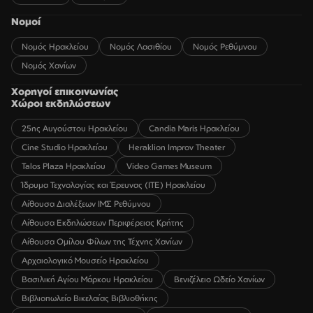
Νομοί
Νομός Ηρακλείου
Νομός Λασιθίου
Νομός Ρεθύμνου
Νομός Χανίων
Χορηγοί επικοινωνίας
Χώροι εκδηλώσεων
25ης Αυγούστου Ηρακλείου
Candia Maris Ηρακλείου
Cine Studio Ηρακλείου
Heraklion Improv Theater
Talos Plaza Ηρακλείου
Video Games Museum
Ίδρυμα Τεχνολογίας και Έρευνας (ΙΤΕ) Ηρακλείου
Αίθουσα Διαλέξεων ΙΜΣ Ρεθύμνου
Αίθουσα Εκδηλώσεων Περιφέρειας Κρήτης
Αίθουσα Ομίλου Φίλων της Τέχνης Χανίων
Αρχαιολογικό Μουσείο Ηρακλείου
Βασιλική Αγίου Μάρκου Ηρακλείου
Βενιζέλειο Ωδείο Χανίων
Βιβλιοπωλείο Βικελαίας Βιβλιοθήκης