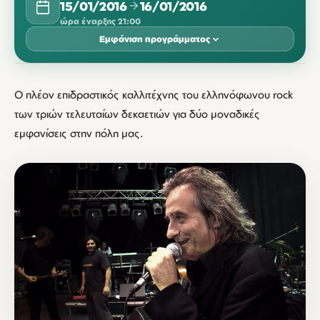
15/01/2016
16/01/2016
ώρα έναρξης 21:00
Εμφάνιση προγράμματος
ΙΑΝΟΥΆΡΙΟΣ 2016
O πλέον επιδραστικός καλλιτέχνης του ελληνόφωνου rock
ΔΕΥ
ΤΡΊ
ΤΕΤ
ΠΈΜ
ΠΑΡ
ΣΆΒ
ΚΥΡ
των τριών τελευταίων δεκαετιών για δύο μοναδικές
15
16
εμφανίσεις στην πόλη μας.
21:00
21:00