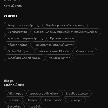
Καταχώρηση
ΧΡΗΣΙΜΑ
Κινηματογράφοι Κρήτης
Ταχυδρομικοί κωδικοί Κρήτης
Εφημερεύοντα
Κωδικοί κλήσεων σταθερών τηλεφώνων Ελλάδος
Χρήσιμα τηλέφωνα Κρήτης
Πρόγνωση καιρού
Χάρτης Κρήτης
Ραδιοφωνικοί σταθμοί Κρήτης
Online Τηλεόραση
Webcams στην Ελλάδα
Ονειροκρίτης
Κληρώσεις λαϊκού λαχείου
Μουσεία Κρήτης
Blogs
Εκδηλώσεις
Αθλητισμός
Διάφορες εκδηλώσεις
Είσοδος Δωρεάν
Εκθέσεις
Θέατρο
Παρουσιάσεις
Σεμινάρια
Συναυλίες
Φεστιβάλ