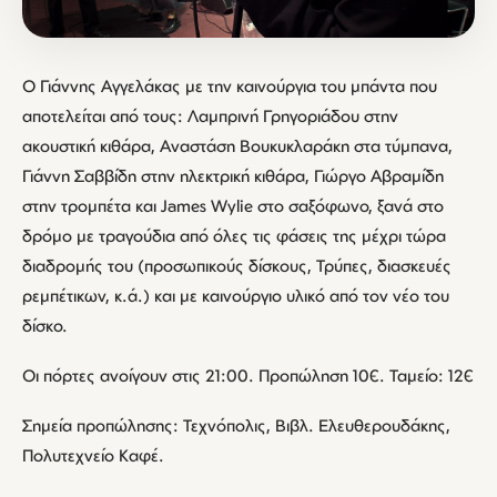
Ο Γιάννης Αγγελάκας με την καινούργια του μπάντα που
αποτελείται από τους: Λαμπρινή Γρηγοριάδου στην
ακουστική κιθάρα, Αναστάση Βουκυκλαράκη στα τύμπανα,
Γιάννη Σαββίδη στην ηλεκτρική κιθάρα, Γιώργο Αβραμίδη
στην τρομπέτα και James Wylie στο σαξόφωνο, ξανά στο
δρόμο με τραγούδια από όλες τις φάσεις της μέχρι τώρα
διαδρομής του (προσωπικούς δίσκους, Τρύπες, διασκευές
ρεμπέτικων, κ.ά.) και με καινούργιο υλικό από τον νέο του
δίσκο.
Οι πόρτες ανοίγουν στις 21:00. Προπώληση 10€. Ταμείο: 12€
Σημεία προπώλησης: Τεχνόπολις, Βιβλ. Ελευθερουδάκης,
Πολυτεχνείο Καφέ.