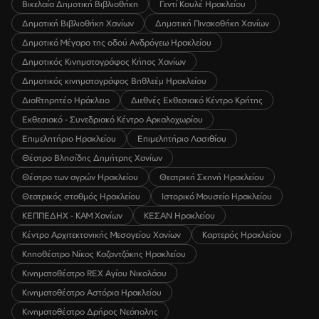
Βικελαία Δημοτική Βιβλιοθήκη
Γεντί Κουλέ Ηρακλείου
Δημοτική Βιβλιοθήκη Χανίων
Δημοτική Πινακοθήκη Χανίων
Δημοτικό Μέγαρο της οδού Ανδρόγεω Ηρακλείου
Δημοτικός Κινηματογράφος Κήπος Χανίων
Δημοτικός κινηματογράφος Βηθλεέμ Ηρακλείου
ΔιαRτηρητέο Ηράκλειο
Διεθνές Εκθεσιακό Κέντρο Κρήτης
Εκθεσιακό - Συνεδριακό Κέντρο Αρκαλοχωρίου
Επιμελητήριο Ηρακλείου
Επιμελητήριο Λασιθίου
Θέατρο Βλησίδης Δημήτρης Χανίων
Θέατρο των αγρών Ηρακλείου
Θεατρική Σκηνή Ηρακλείου
Θεατρικός σταθμός Ηρακλείου
Ιστορικό Μουσείο Ηρακλείου
ΚΕΠΠΕΔΗΧ - ΚΑΜ Χανίων
ΚΕΣΑΝ Ηρακλείου
Κέντρο Αρχιτεκτονικής Μεσογείου Χανίων
Καρτερός Ηρακλείου
Κηποθέατρο Νίκος Καζαντζάκης Ηρακλείου
Κινηματοθέατρο REX Αγίου Νικολάου
Κινηματοθέατρο Αστόρια Ηρακλείου
Κινηματοθέατρο Δρήρος Νεάπολης