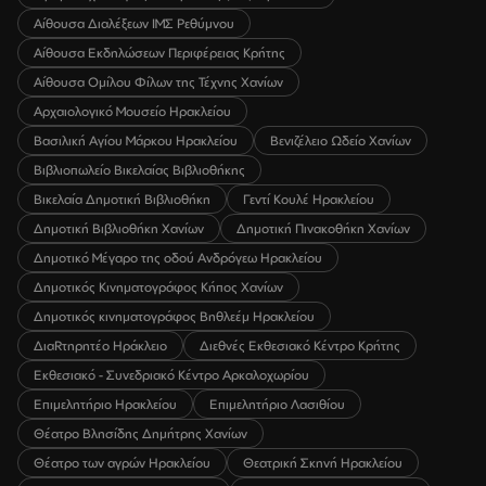
Αίθουσα Διαλέξεων ΙΜΣ Ρεθύμνου
Αίθουσα Εκδηλώσεων Περιφέρειας Κρήτης
Αίθουσα Ομίλου Φίλων της Τέχνης Χανίων
Αρχαιολογικό Μουσείο Ηρακλείου
Βασιλική Αγίου Μάρκου Ηρακλείου
Βενιζέλειο Ωδείο Χανίων
Βιβλιοπωλείο Βικελαίας Βιβλιοθήκης
Βικελαία Δημοτική Βιβλιοθήκη
Γεντί Κουλέ Ηρακλείου
Δημοτική Βιβλιοθήκη Χανίων
Δημοτική Πινακοθήκη Χανίων
Δημοτικό Μέγαρο της οδού Ανδρόγεω Ηρακλείου
Δημοτικός Κινηματογράφος Κήπος Χανίων
Δημοτικός κινηματογράφος Βηθλεέμ Ηρακλείου
ΔιαRτηρητέο Ηράκλειο
Διεθνές Εκθεσιακό Κέντρο Κρήτης
Εκθεσιακό - Συνεδριακό Κέντρο Αρκαλοχωρίου
Επιμελητήριο Ηρακλείου
Επιμελητήριο Λασιθίου
Θέατρο Βλησίδης Δημήτρης Χανίων
Θέατρο των αγρών Ηρακλείου
Θεατρική Σκηνή Ηρακλείου