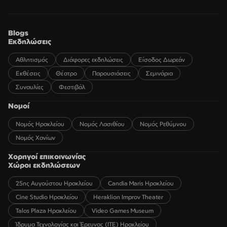
Blogs
Εκδηλώσεις
Αθλητισμός
Διάφορες εκδηλώσεις
Είσοδος Δωρεάν
Εκθέσεις
Θέατρο
Παρουσιάσεις
Σεμινάρια
Συναυλίες
Φεστιβάλ
Νομοί
Νομός Ηρακλείου
Νομός Λασιθίου
Νομός Ρεθύμνου
Νομός Χανίων
Χορηγοί επικοινωνίας
Χώροι εκδηλώσεων
25ης Αυγούστου Ηρακλείου
Candia Maris Ηρακλείου
Cine Studio Ηρακλείου
Heraklion Improv Theater
Talos Plaza Ηρακλείου
Video Games Museum
Ίδρυμα Τεχνολογίας και Έρευνας (ΙΤΕ) Ηρακλείου