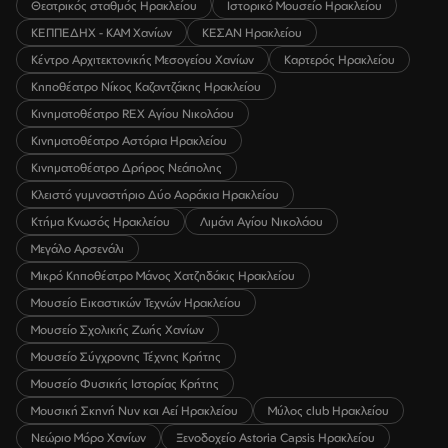
Θεατρικός σταθμός Ηρακλείου
Ιστορικό Μουσείο Ηρακλείου
ΚΕΠΠΕΔΗΧ - ΚΑΜ Χανίων
ΚΕΣΑΝ Ηρακλείου
Κέντρο Αρχιτεκτονικής Μεσογείου Χανίων
Καρτερός Ηρακλείου
Κηποθέατρο Νίκος Καζαντζάκης Ηρακλείου
Κινηματοθέατρο REX Αγίου Νικολάου
Κινηματοθέατρο Αστόρια Ηρακλείου
Κινηματοθέατρο Δρήρος Νεάπολης
Κλειστό γυμναστήριο Δύο Αοράκια Ηρακλείου
Κτήμα Κνωσός Ηρακλείου
Λιμάνι Αγίου Νικολάου
Μεγάλο Αρσενάλι
Μικρό Κηποθέατρο Μάνος Χατζηδάκις Ηρακλείου
Μουσείο Εικαστικών Τεχνών Ηρακλείου
Μουσείο Σχολικής Ζωής Χανίων
Μουσείο Σύγχρονης Τέχνης Κρήτης
Μουσείο Φυσικής Ιστορίας Κρήτης
Μουσική Σκηνή Νυν και Αεί Ηρακλείου
Μύλος club Ηρακλείου
Νεώριο Μόρο Χανίων
Ξενοδοχείο Astoria Capsis Ηρακλείου