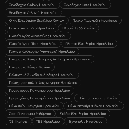
Ξενοδοχείο Galaxy Ηρακλείου
Ξενοδοχείο Lato Ηρακλείου
Ξενοδοχείο Ατλαντίς Ηρακλείου
Οικία Ελευθερίου Βενιζέλου Χανίων
Πάρκο Γεωργιάδη Ηρακλείου
Παγκρήτιο στάδιο Ηρακλείου
Πλατεία 1866 Χανίων
Πλατεία Αγίας Αικατερίνης Ηρακλείου
Πλατεία Αγίου Τίτου Ηρακλείου
Πλατεία Ελευθερίας Ηρακλείου
Πλατεία Καλλεργών (Λιοντάρια) Ηρακλείου
Πνευματικό Κέντρο Ενορίας Αγ. Γεωργίου Ηρακλείου
Πνευματικό Κέντρο Χανίων
Πολιτιστικό Συνεδριακό Κέντρο Ηρακλείου
Πολυχώρος παλιάς λαχαναγοράς Ηρακλείου
Προμαχώνας Παντοκράτορα Ηρακλείου
Προμαχώνας Παντοκράτορα Ηρακλείου
Πύλη Sabbionara Χανίων
Πύλη Αγίου Γεωργίου Ηρακλείου
Πύλη Βιττούρι (Βίγλα) Ηρακλείου
Σπίτι Πολιτισμού Ρεθύμνου
Στάδιο Ελευθερίας Ηρακλείου
Τ.Ε.Ι Κρήτης
ΤΕΕ Ηρακλείου
Τεχνόπολις Ηρακλείου