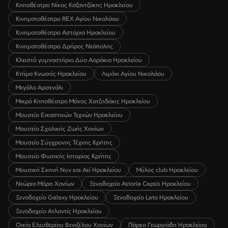
Κηποθέατρο Νίκος Καζαντζάκης Ηρακλείου
Κινηματοθέατρο REX Αγίου Νικολάου
Κινηματοθέατρο Αστόρια Ηρακλείου
Κινηματοθέατρο Δρήρος Νεάπολης
Κλειστό γυμναστήριο Δύο Αοράκια Ηρακλείου
Κτήμα Κνωσός Ηρακλείου
Λιμάνι Αγίου Νικολάου
Μεγάλο Αρσενάλι
Μικρό Κηποθέατρο Μάνος Χατζηδάκις Ηρακλείου
Μουσείο Εικαστικών Τεχνών Ηρακλείου
Μουσείο Σχολικής Ζωής Χανίων
Μουσείο Σύγχρονης Τέχνης Κρήτης
Μουσείο Φυσικής Ιστορίας Κρήτης
Μουσική Σκηνή Νυν και Αεί Ηρακλείου
Μύλος club Ηρακλείου
Νεώριο Μόρο Χανίων
Ξενοδοχείο Astoria Capsis Ηρακλείου
Ξενοδοχείο Galaxy Ηρακλείου
Ξενοδοχείο Lato Ηρακλείου
Ξενοδοχείο Ατλαντίς Ηρακλείου
Οικία Ελευθερίου Βενιζέλου Χανίων
Πάρκο Γεωργιάδη Ηρακλείου