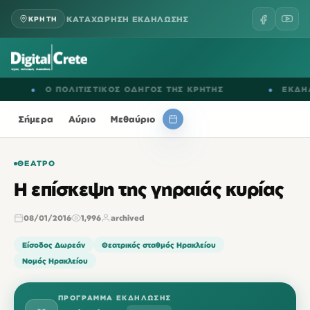
ΚΑΤΑΧΩΡΗΣΗ ΕΚΔΗΛΩΣΗΣ
ΚΡΗΤΗ
●
Ο ΠΟΛΙΤΙΣΤΙΚΟΣ ΟΔΗΓΟΣ ΤΗΣ ΚΡΗΤΗΣ
●
ΕΚΔΗΛΩΣΕ
Σήμερα
Αύριο
Μεθαύριο
ΘΈΑΤΡΟ
Η επίσκεψη της γηραιάς κυρίας
08/01/2016
1,996
archived
Είσοδος Δωρεάν
Θεατρικός σταθμός Ηρακλείου
Νομός Ηρακλείου
ΠΡΌΓΡΑΜΜΑ ΕΚΔΉΛΩΣΗΣ