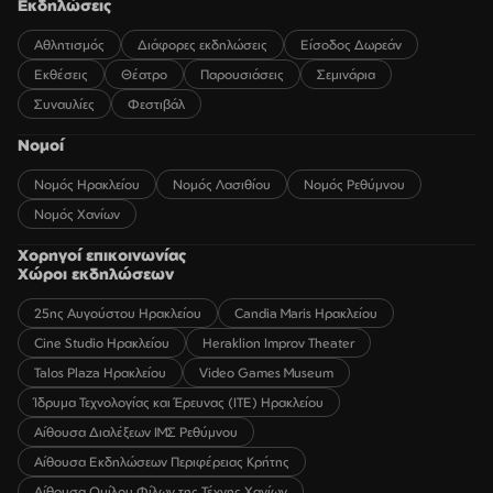
Εκδηλώσεις
Αθλητισμός
Διάφορες εκδηλώσεις
Είσοδος Δωρεάν
Εκθέσεις
Θέατρο
Παρουσιάσεις
Σεμινάρια
Συναυλίες
Φεστιβάλ
Νομοί
Νομός Ηρακλείου
Νομός Λασιθίου
Νομός Ρεθύμνου
Νομός Χανίων
Χορηγοί επικοινωνίας
Χώροι εκδηλώσεων
25ης Αυγούστου Ηρακλείου
Candia Maris Ηρακλείου
Cine Studio Ηρακλείου
Heraklion Improv Theater
Talos Plaza Ηρακλείου
Video Games Museum
Ίδρυμα Τεχνολογίας και Έρευνας (ΙΤΕ) Ηρακλείου
Αίθουσα Διαλέξεων ΙΜΣ Ρεθύμνου
Αίθουσα Εκδηλώσεων Περιφέρειας Κρήτης
Αίθουσα Ομίλου Φίλων της Τέχνης Χανίων