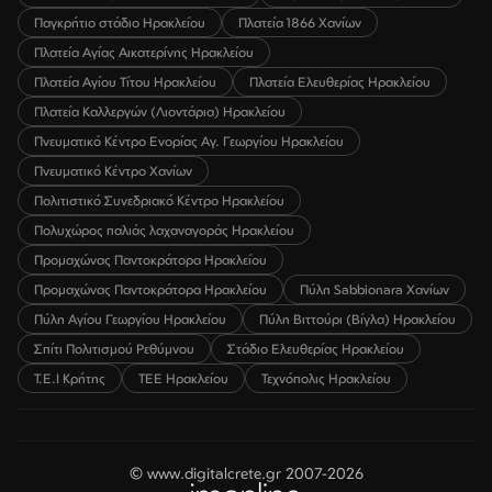
Παγκρήτιο στάδιο Ηρακλείου
Πλατεία 1866 Χανίων
Πλατεία Αγίας Αικατερίνης Ηρακλείου
Πλατεία Αγίου Τίτου Ηρακλείου
Πλατεία Ελευθερίας Ηρακλείου
Πλατεία Καλλεργών (Λιοντάρια) Ηρακλείου
Πνευματικό Κέντρο Ενορίας Αγ. Γεωργίου Ηρακλείου
Πνευματικό Κέντρο Χανίων
Πολιτιστικό Συνεδριακό Κέντρο Ηρακλείου
Πολυχώρος παλιάς λαχαναγοράς Ηρακλείου
Προμαχώνας Παντοκράτορα Ηρακλείου
Προμαχώνας Παντοκράτορα Ηρακλείου
Πύλη Sabbionara Χανίων
Πύλη Αγίου Γεωργίου Ηρακλείου
Πύλη Βιττούρι (Βίγλα) Ηρακλείου
Σπίτι Πολιτισμού Ρεθύμνου
Στάδιο Ελευθερίας Ηρακλείου
Τ.Ε.Ι Κρήτης
ΤΕΕ Ηρακλείου
Τεχνόπολις Ηρακλείου
© www.digitalcrete.gr 2007-2026