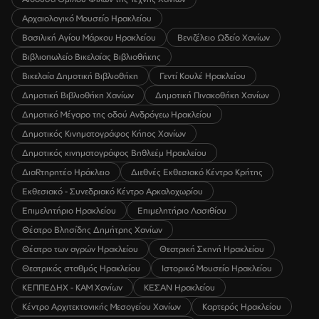
Αρχαιολογικό Μουσείο Ηρακλείου
Βασιλική Αγίου Μάρκου Ηρακλείου
Βενιζέλειο Ωδείο Χανίων
Βιβλιοπωλείο Βικελαίας Βιβλιοθήκης
Βικελαία Δημοτική Βιβλιοθήκη
Γεντί Κουλέ Ηρακλείου
Δημοτική Βιβλιοθήκη Χανίων
Δημοτική Πινακοθήκη Χανίων
Δημοτικό Μέγαρο της οδού Ανδρόγεω Ηρακλείου
Δημοτικός Κινηματογράφος Κήπος Χανίων
Δημοτικός κινηματογράφος Βηθλεέμ Ηρακλείου
ΔιαRτηρητέο Ηράκλειο
Διεθνές Εκθεσιακό Κέντρο Κρήτης
Εκθεσιακό - Συνεδριακό Κέντρο Αρκαλοχωρίου
Επιμελητήριο Ηρακλείου
Επιμελητήριο Λασιθίου
Θέατρο Βλησίδης Δημήτρης Χανίων
Θέατρο των αγρών Ηρακλείου
Θεατρική Σκηνή Ηρακλείου
Θεατρικός σταθμός Ηρακλείου
Ιστορικό Μουσείο Ηρακλείου
ΚΕΠΠΕΔΗΧ - ΚΑΜ Χανίων
ΚΕΣΑΝ Ηρακλείου
Κέντρο Αρχιτεκτονικής Μεσογείου Χανίων
Καρτερός Ηρακλείου