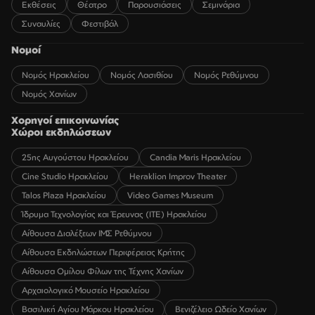
Εκθέσεις
Θέατρο
Παρουσιάσεις
Σεμινάρια
Συναυλίες
Φεστιβάλ
Νομοί
Νομός Ηρακλείου
Νομός Λασιθίου
Νομός Ρεθύμνου
Νομός Χανίων
Χορηγοί επικοινωνίας
Χώροι εκδηλώσεων
25ης Αυγούστου Ηρακλείου
Candia Maris Ηρακλείου
Cine Studio Ηρακλείου
Heraklion Improv Theater
Talos Plaza Ηρακλείου
Video Games Museum
Ίδρυμα Τεχνολογίας και Έρευνας (ΙΤΕ) Ηρακλείου
Αίθουσα Διαλέξεων ΙΜΣ Ρεθύμνου
Αίθουσα Εκδηλώσεων Περιφέρειας Κρήτης
Αίθουσα Ομίλου Φίλων της Τέχνης Χανίων
Αρχαιολογικό Μουσείο Ηρακλείου
Βασιλική Αγίου Μάρκου Ηρακλείου
Βενιζέλειο Ωδείο Χανίων