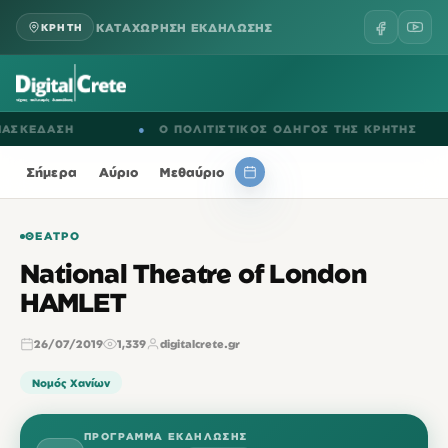
ΚΑΤΑΧΩΡΗΣΗ ΕΚΔΗΛΩΣΗΣ
ΚΡΗΤΗ
ΚΕΔΑΣΗ
●
Ο ΠΟΛΙΤΙΣΤΙΚΟΣ ΟΔΗΓΟΣ ΤΗΣ ΚΡΗΤΗΣ
Σήμερα
Αύριο
Μεθαύριο
ΘΈΑΤΡΟ
National Theatre of London
HAMLET
26/07/2019
1,339
digitalcrete.gr
Νομός Χανίων
ΠΡΌΓΡΑΜΜΑ ΕΚΔΉΛΩΣΗΣ