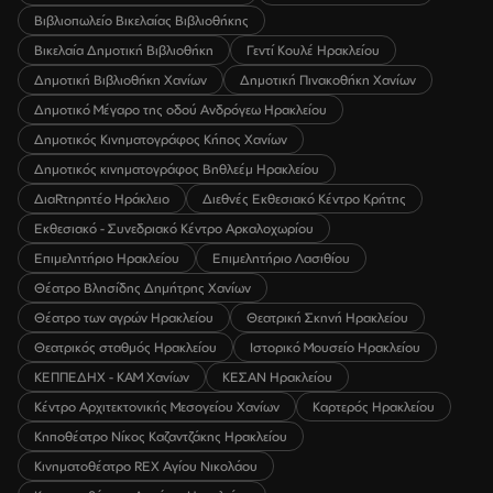
Βιβλιοπωλείο Βικελαίας Βιβλιοθήκης
Βικελαία Δημοτική Βιβλιοθήκη
Γεντί Κουλέ Ηρακλείου
Δημοτική Βιβλιοθήκη Χανίων
Δημοτική Πινακοθήκη Χανίων
Δημοτικό Μέγαρο της οδού Ανδρόγεω Ηρακλείου
Δημοτικός Κινηματογράφος Κήπος Χανίων
Δημοτικός κινηματογράφος Βηθλεέμ Ηρακλείου
ΔιαRτηρητέο Ηράκλειο
Διεθνές Εκθεσιακό Κέντρο Κρήτης
Εκθεσιακό - Συνεδριακό Κέντρο Αρκαλοχωρίου
Επιμελητήριο Ηρακλείου
Επιμελητήριο Λασιθίου
Θέατρο Βλησίδης Δημήτρης Χανίων
Θέατρο των αγρών Ηρακλείου
Θεατρική Σκηνή Ηρακλείου
Θεατρικός σταθμός Ηρακλείου
Ιστορικό Μουσείο Ηρακλείου
ΚΕΠΠΕΔΗΧ - ΚΑΜ Χανίων
ΚΕΣΑΝ Ηρακλείου
Κέντρο Αρχιτεκτονικής Μεσογείου Χανίων
Καρτερός Ηρακλείου
Κηποθέατρο Νίκος Καζαντζάκης Ηρακλείου
Κινηματοθέατρο REX Αγίου Νικολάου