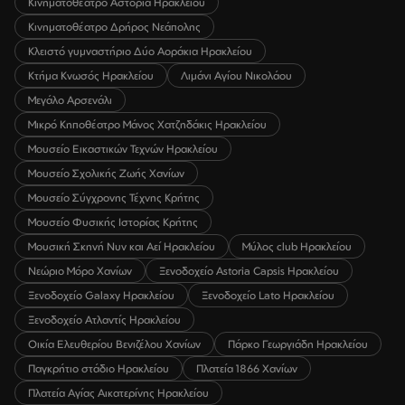
Κινηματοθέατρο Αστόρια Ηρακλείου
Κινηματοθέατρο Δρήρος Νεάπολης
Κλειστό γυμναστήριο Δύο Αοράκια Ηρακλείου
Κτήμα Κνωσός Ηρακλείου
Λιμάνι Αγίου Νικολάου
Μεγάλο Αρσενάλι
Μικρό Κηποθέατρο Μάνος Χατζηδάκις Ηρακλείου
Μουσείο Εικαστικών Τεχνών Ηρακλείου
Μουσείο Σχολικής Ζωής Χανίων
Μουσείο Σύγχρονης Τέχνης Κρήτης
Μουσείο Φυσικής Ιστορίας Κρήτης
Μουσική Σκηνή Νυν και Αεί Ηρακλείου
Μύλος club Ηρακλείου
Νεώριο Μόρο Χανίων
Ξενοδοχείο Astoria Capsis Ηρακλείου
Ξενοδοχείο Galaxy Ηρακλείου
Ξενοδοχείο Lato Ηρακλείου
Ξενοδοχείο Ατλαντίς Ηρακλείου
Οικία Ελευθερίου Βενιζέλου Χανίων
Πάρκο Γεωργιάδη Ηρακλείου
Παγκρήτιο στάδιο Ηρακλείου
Πλατεία 1866 Χανίων
Πλατεία Αγίας Αικατερίνης Ηρακλείου