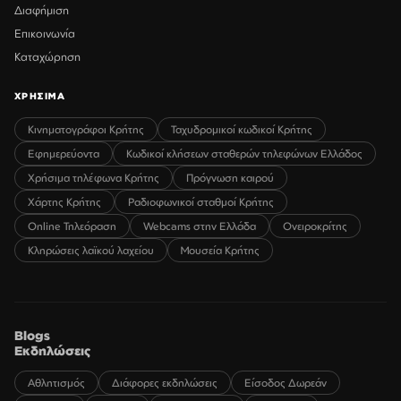
Διαφήμιση
Επικοινωνία
Καταχώρηση
ΧΡΗΣΙΜΑ
Κινηματογράφοι Κρήτης
Ταχυδρομικοί κωδικοί Κρήτης
Εφημερεύοντα
Κωδικοί κλήσεων σταθερών τηλεφώνων Ελλάδος
Χρήσιμα τηλέφωνα Κρήτης
Πρόγνωση καιρού
Χάρτης Κρήτης
Ραδιοφωνικοί σταθμοί Κρήτης
Online Τηλεόραση
Webcams στην Ελλάδα
Ονειροκρίτης
Κληρώσεις λαϊκού λαχείου
Μουσεία Κρήτης
Blogs
Εκδηλώσεις
Αθλητισμός
Διάφορες εκδηλώσεις
Είσοδος Δωρεάν