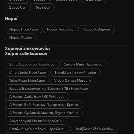
Συναυλίες
Φεστιβάλ
Νομοί
Νομός Ηρακλείου
Νομός Λασιθίου
Νομός Ρεθύμνου
Νομός Χανίων
Χορηγοί επικοινωνίας
Χώροι εκδηλώσεων
25ης Αυγούστου Ηρακλείου
Candia Maris Ηρακλείου
Cine Studio Ηρακλείου
Heraklion Improv Theater
Talos Plaza Ηρακλείου
Video Games Museum
Ίδρυμα Τεχνολογίας και Έρευνας (ΙΤΕ) Ηρακλείου
Αίθουσα Διαλέξεων ΙΜΣ Ρεθύμνου
Αίθουσα Εκδηλώσεων Περιφέρειας Κρήτης
Αίθουσα Ομίλου Φίλων της Τέχνης Χανίων
Αρχαιολογικό Μουσείο Ηρακλείου
Βασιλική Αγίου Μάρκου Ηρακλείου
Βενιζέλειο Ωδείο Χανίων