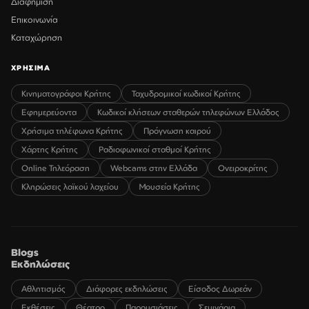
Διαφήμιση
Επικοινωνία
Καταχώρηση
ΧΡΗΣΙΜΑ
Κινηματογράφοι Κρήτης
Ταχυδρομικοί κωδικοί Κρήτης
Εφημερεύοντα
Κωδικοί κλήσεων σταθερών τηλεφώνων Ελλάδος
Χρήσιμα τηλέφωνα Κρήτης
Πρόγνωση καιρού
Χάρτης Κρήτης
Ραδιοφωνικοί σταθμοί Κρήτης
Online Τηλεόραση
Webcams στην Ελλάδα
Ονειροκρίτης
Κληρώσεις λαϊκού λαχείου
Μουσεία Κρήτης
Blogs
Εκδηλώσεις
Αθλητισμός
Διάφορες εκδηλώσεις
Είσοδος Δωρεάν
Εκθέσεις
Θέατρο
Παρουσιάσεις
Σεμινάρια