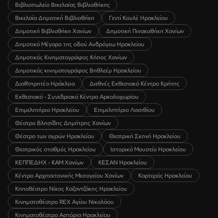
Βιβλιοπωλείο Βικελαίας Βιβλιοθήκης
Βικελαία Δημοτική Βιβλιοθήκη
Γεντί Κουλέ Ηρακλείου
Δημοτική Βιβλιοθήκη Χανίων
Δημοτική Πινακοθήκη Χανίων
Δημοτικό Μέγαρο της οδού Ανδρόγεω Ηρακλείου
Δημοτικός Κινηματογράφος Κήπος Χανίων
Δημοτικός κινηματογράφος Βηθλεέμ Ηρακλείου
ΔιαRτηρητέο Ηράκλειο
Διεθνές Εκθεσιακό Κέντρο Κρήτης
Εκθεσιακό - Συνεδριακό Κέντρο Αρκαλοχωρίου
Επιμελητήριο Ηρακλείου
Επιμελητήριο Λασιθίου
Θέατρο Βλησίδης Δημήτρης Χανίων
Θέατρο των αγρών Ηρακλείου
Θεατρική Σκηνή Ηρακλείου
Θεατρικός σταθμός Ηρακλείου
Ιστορικό Μουσείο Ηρακλείου
ΚΕΠΠΕΔΗΧ - ΚΑΜ Χανίων
ΚΕΣΑΝ Ηρακλείου
Κέντρο Αρχιτεκτονικής Μεσογείου Χανίων
Καρτερός Ηρακλείου
Κηποθέατρο Νίκος Καζαντζάκης Ηρακλείου
Κινηματοθέατρο REX Αγίου Νικολάου
Κινηματοθέατρο Αστόρια Ηρακλείου