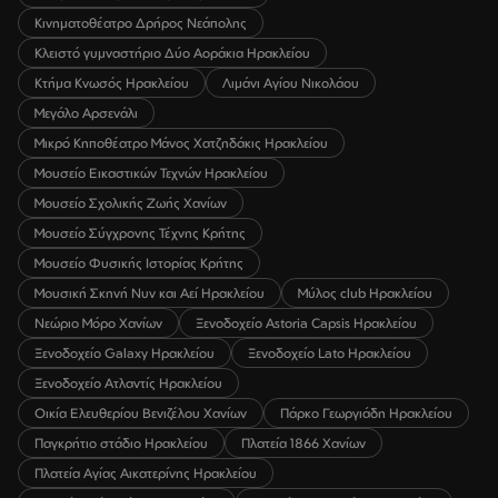
Κινηματοθέατρο Δρήρος Νεάπολης
Κλειστό γυμναστήριο Δύο Αοράκια Ηρακλείου
Κτήμα Κνωσός Ηρακλείου
Λιμάνι Αγίου Νικολάου
Μεγάλο Αρσενάλι
Μικρό Κηποθέατρο Μάνος Χατζηδάκις Ηρακλείου
Μουσείο Εικαστικών Τεχνών Ηρακλείου
Μουσείο Σχολικής Ζωής Χανίων
Μουσείο Σύγχρονης Τέχνης Κρήτης
Μουσείο Φυσικής Ιστορίας Κρήτης
Μουσική Σκηνή Νυν και Αεί Ηρακλείου
Μύλος club Ηρακλείου
Νεώριο Μόρο Χανίων
Ξενοδοχείο Astoria Capsis Ηρακλείου
Ξενοδοχείο Galaxy Ηρακλείου
Ξενοδοχείο Lato Ηρακλείου
Ξενοδοχείο Ατλαντίς Ηρακλείου
Οικία Ελευθερίου Βενιζέλου Χανίων
Πάρκο Γεωργιάδη Ηρακλείου
Παγκρήτιο στάδιο Ηρακλείου
Πλατεία 1866 Χανίων
Πλατεία Αγίας Αικατερίνης Ηρακλείου