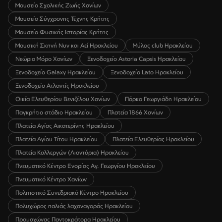
Μουσείο Σχολικής Ζωής Χανίων
Μουσείο Σύγχρονης Τέχνης Κρήτης
Μουσείο Φυσικής Ιστορίας Κρήτης
Μουσική Σκηνή Νυν και Αεί Ηρακλείου
Μύλος club Ηρακλείου
Νεώριο Μόρο Χανίων
Ξενοδοχείο Astoria Capsis Ηρακλείου
Ξενοδοχείο Galaxy Ηρακλείου
Ξενοδοχείο Lato Ηρακλείου
Ξενοδοχείο Ατλαντίς Ηρακλείου
Οικία Ελευθερίου Βενιζέλου Χανίων
Πάρκο Γεωργιάδη Ηρακλείου
Παγκρήτιο στάδιο Ηρακλείου
Πλατεία 1866 Χανίων
Πλατεία Αγίας Αικατερίνης Ηρακλείου
Πλατεία Αγίου Τίτου Ηρακλείου
Πλατεία Ελευθερίας Ηρακλείου
Πλατεία Καλλεργών (Λιοντάρια) Ηρακλείου
Πνευματικό Κέντρο Ενορίας Αγ. Γεωργίου Ηρακλείου
Πνευματικό Κέντρο Χανίων
Πολιτιστικό Συνεδριακό Κέντρο Ηρακλείου
Πολυχώρος παλιάς λαχαναγοράς Ηρακλείου
Προμαχώνας Παντοκράτορα Ηρακλείου