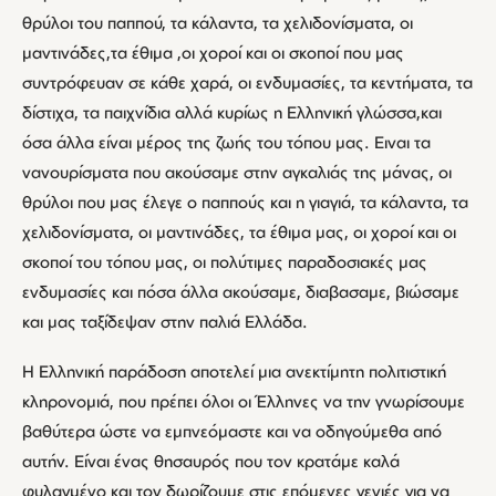
θρύλοι του παππού, τα κάλαντα, τα χελιδονίσματα, οι
μαντινάδες,τα έθιμα ,οι χοροί και οι σκοποί που μας
συντρόφευαν σε κάθε χαρά, οι ενδυμασίες, τα κεντήματα, τα
δίστιχα, τα παιχνίδια αλλά κυρίως η Ελληνική γλώσσα,και
όσα άλλα είναι μέρος της ζωής του τόπου μας. Ειναι τα
νανουρίσματα που ακούσαμε στην αγκαλιάς της μάνας, οι
θρύλοι που μας έλεγε ο παππούς και η γιαγιά, τα κάλαντα, τα
χελιδονίσματα, οι μαντινάδες, τα έθιμα μας, οι χοροί και οι
σκοποί του τόπου μας, οι πολύτιμες παραδοσιακές μας
ενδυμασίες και πόσα άλλα ακούσαμε, διαβασαμε, βιώσαμε
και μας ταξίδεψαν στην παλιά Ελλάδα.
Η Ελληνική παράδοση αποτελεί μια ανεκτίμητη πολιτιστική
κληρονομιά, που πρέπει όλοι οι Έλληνες να την γνωρίσουμε
βαθύτερα ώστε να εμπνεόμαστε και να οδηγούμεθα από
αυτήν. Είναι ένας θησαυρός που τον κρατάμε καλά
φυλαγμένο και τον δωρίζουμε στις επόμενες γενιές για να