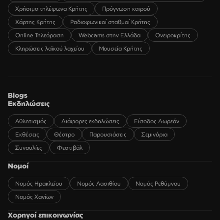
Χρήσιμα τηλέφωνα Κρήτης
Πρόγνωση καιρού
Χάρτης Κρήτης
Ραδιοφωνικοί σταθμοί Κρήτης
Online Τηλεόραση
Webcams στην Ελλάδα
Ονειροκρίτης
Κληρώσεις λαϊκού λαχείου
Μουσεία Κρήτης
Blogs
Εκδηλώσεις
Αθλητισμός
Διάφορες εκδηλώσεις
Είσοδος Δωρεάν
Εκθέσεις
Θέατρο
Παρουσιάσεις
Σεμινάρια
Συναυλίες
Φεστιβάλ
Νομοί
Νομός Ηρακλείου
Νομός Λασιθίου
Νομός Ρεθύμνου
Νομός Χανίων
Χορηγοί επικοινωνίας