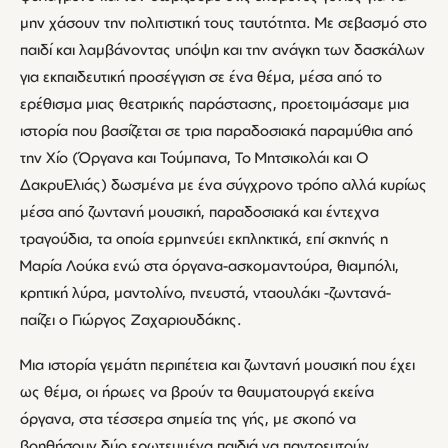
μην χάσουν την πολιτιστική τους ταυτότητα. Με σεβασμό στο
παιδί και λαμβάνοντας υπόψη και την ανάγκη των δασκάλων
για εκπαιδευτική προσέγγιση σε ένα θέμα, μέσα από το
ερέθισμα μιας θεατρικής παράστασης, προετοιμάσαμε μια
ιστορία που βασίζεται σε τρια παραδοσιακά παραμύθια από
την Χίο (Όργανα και Τούμπανα, Το Μητσικολάι και Ο
ΔακρυΕλιάς) δωσμένα με ένα σύγχρονο τρόπο αλλά κυρίως
μέσα από ζωντανή μουσική, παραδοσιακά και έντεχνα
τραγούδια, τα οποία ερμηνεύει εκπληκτικά, επί σκηνής η
Μαρία Λούκα ενώ στα όργανα-ασκομαντούρα, θιαμπόλι,
κρητική λύρα, μαντολίνο, πνευστά, νταουλάκι -ζωντανά-
παίζει ο Γιώργος Ζαχαριουδάκης.
Μια ιστορία γεμάτη περιπέτεια και ζωντανή μουσική που έχει
ως θέμα, οι ήρωες να βρούν τα θαυματουργά εκείνα
όργανα, στα τέσσερα σημεία της γής, με σκοπό να
βοηθήσουν δύο ερωτευμένα παιδιά να παντρευτούν.