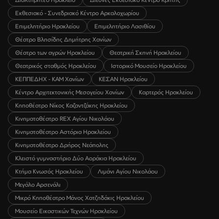
Εκθεσιακό - Συνεδριακό Κέντρο Αρκαλοχωρίου
Επιμελητήριο Ηρακλείου
Επιμελητήριο Λασιθίου
Θέατρο Βλησίδης Δημήτρης Χανίων
Θέατρο των αγρών Ηρακλείου
Θεατρική Σκηνή Ηρακλείου
Θεατρικός σταθμός Ηρακλείου
Ιστορικό Μουσείο Ηρακλείου
ΚΕΠΠΕΔΗΧ - ΚΑΜ Χανίων
ΚΕΣΑΝ Ηρακλείου
Κέντρο Αρχιτεκτονικής Μεσογείου Χανίων
Καρτερός Ηρακλείου
Κηποθέατρο Νίκος Καζαντζάκης Ηρακλείου
Κινηματοθέατρο REX Αγίου Νικολάου
Κινηματοθέατρο Αστόρια Ηρακλείου
Κινηματοθέατρο Δρήρος Νεάπολης
Κλειστό γυμναστήριο Δύο Αοράκια Ηρακλείου
Κτήμα Κνωσός Ηρακλείου
Λιμάνι Αγίου Νικολάου
Μεγάλο Αρσενάλι
Μικρό Κηποθέατρο Μάνος Χατζηδάκις Ηρακλείου
Μουσείο Εικαστικών Τεχνών Ηρακλείου