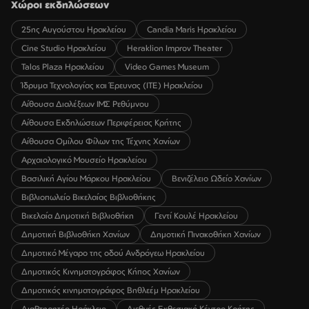
Χώροι εκδηλώσεων
25ης Αυγούστου Ηρακλείου
Candia Maris Ηρακλείου
Cine Studio Ηρακλείου
Heraklion Improv Theater
Talos Plaza Ηρακλείου
Video Games Museum
Ίδρυμα Τεχνολογίας και Έρευνας (ΙΤΕ) Ηρακλείου
Αίθουσα Διαλέξεων ΙΜΣ Ρεθύμνου
Αίθουσα Εκδηλώσεων Περιφέρειας Κρήτης
Αίθουσα Ομίλου Φίλων της Τέχνης Χανίων
Αρχαιολογικό Μουσείο Ηρακλείου
Βασιλική Αγίου Μάρκου Ηρακλείου
Βενιζέλειο Ωδείο Χανίων
Βιβλιοπωλείο Βικελαίας Βιβλιοθήκης
Βικελαία Δημοτική Βιβλιοθήκη
Γεντί Κουλέ Ηρακλείου
Δημοτική Βιβλιοθήκη Χανίων
Δημοτική Πινακοθήκη Χανίων
Δημοτικό Μέγαρο της οδού Ανδρόγεω Ηρακλείου
Δημοτικός Κινηματογράφος Κήπος Χανίων
Δημοτικός κινηματογράφος Βηθλεέμ Ηρακλείου
ΔιαRτηρητέο Ηράκλειο
Διεθνές Εκθεσιακό Κέντρο Κρήτης