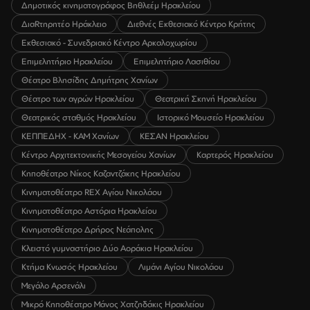
Δημοτικός κινηματογράφος Βηθλεέμ Ηρακλείου
ΔιαRτηρητέο Ηράκλειο
Διεθνές Εκθεσιακό Κέντρο Κρήτης
Εκθεσιακό - Συνεδριακό Κέντρο Αρκαλοχωρίου
Επιμελητήριο Ηρακλείου
Επιμελητήριο Λασιθίου
Θέατρο Βλησίδης Δημήτρης Χανίων
Θέατρο των αγρών Ηρακλείου
Θεατρική Σκηνή Ηρακλείου
Θεατρικός σταθμός Ηρακλείου
Ιστορικό Μουσείο Ηρακλείου
ΚΕΠΠΕΔΗΧ - ΚΑΜ Χανίων
ΚΕΣΑΝ Ηρακλείου
Κέντρο Αρχιτεκτονικής Μεσογείου Χανίων
Καρτερός Ηρακλείου
Κηποθέατρο Νίκος Καζαντζάκης Ηρακλείου
Κινηματοθέατρο REX Αγίου Νικολάου
Κινηματοθέατρο Αστόρια Ηρακλείου
Κινηματοθέατρο Δρήρος Νεάπολης
Κλειστό γυμναστήριο Δύο Αοράκια Ηρακλείου
Κτήμα Κνωσός Ηρακλείου
Λιμάνι Αγίου Νικολάου
Μεγάλο Αρσενάλι
Μικρό Κηποθέατρο Μάνος Χατζηδάκις Ηρακλείου