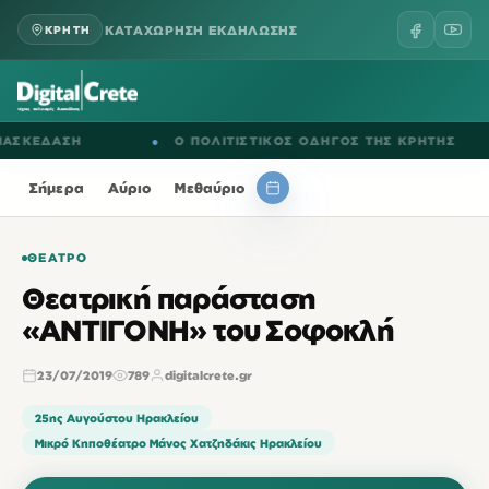
ΚΑΤΑΧΩΡΗΣΗ ΕΚΔΗΛΩΣΗΣ
ΚΡΗΤΗ
ΚΕΔΑΣΗ
●
Ο ΠΟΛΙΤΙΣΤΙΚΟΣ ΟΔΗΓΟΣ ΤΗΣ ΚΡΗΤΗΣ
Σήμερα
Αύριο
Μεθαύριο
ΘΈΑΤΡΟ
Θεατρική παράσταση
«ΑΝΤΙΓΟΝΗ» του Σοφοκλή
23/07/2019
789
digitalcrete.gr
25ης Αυγούστου Ηρακλείου
Μικρό Κηποθέατρο Μάνος Χατζηδάκις Ηρακλείου