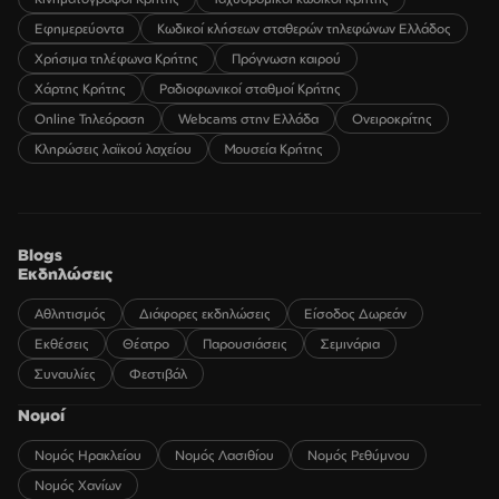
Εφημερεύοντα
Κωδικοί κλήσεων σταθερών τηλεφώνων Ελλάδος
Χρήσιμα τηλέφωνα Κρήτης
Πρόγνωση καιρού
Χάρτης Κρήτης
Ραδιοφωνικοί σταθμοί Κρήτης
Online Τηλεόραση
Webcams στην Ελλάδα
Ονειροκρίτης
Κληρώσεις λαϊκού λαχείου
Μουσεία Κρήτης
Blogs
Εκδηλώσεις
Αθλητισμός
Διάφορες εκδηλώσεις
Είσοδος Δωρεάν
Εκθέσεις
Θέατρο
Παρουσιάσεις
Σεμινάρια
Συναυλίες
Φεστιβάλ
Νομοί
Νομός Ηρακλείου
Νομός Λασιθίου
Νομός Ρεθύμνου
Νομός Χανίων