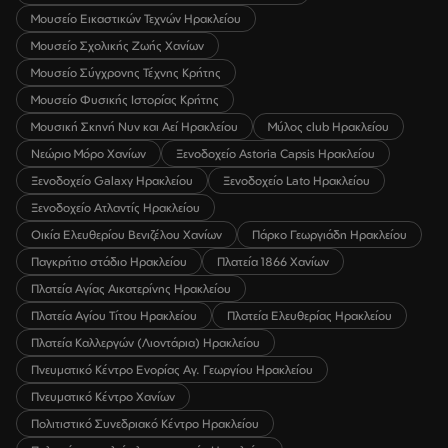
Μουσείο Εικαστικών Τεχνών Ηρακλείου
Μουσείο Σχολικής Ζωής Χανίων
Μουσείο Σύγχρονης Τέχνης Κρήτης
Μουσείο Φυσικής Ιστορίας Κρήτης
Μουσική Σκηνή Νυν και Αεί Ηρακλείου
Μύλος club Ηρακλείου
Νεώριο Μόρο Χανίων
Ξενοδοχείο Astoria Capsis Ηρακλείου
Ξενοδοχείο Galaxy Ηρακλείου
Ξενοδοχείο Lato Ηρακλείου
Ξενοδοχείο Ατλαντίς Ηρακλείου
Οικία Ελευθερίου Βενιζέλου Χανίων
Πάρκο Γεωργιάδη Ηρακλείου
Παγκρήτιο στάδιο Ηρακλείου
Πλατεία 1866 Χανίων
Πλατεία Αγίας Αικατερίνης Ηρακλείου
Πλατεία Αγίου Τίτου Ηρακλείου
Πλατεία Ελευθερίας Ηρακλείου
Πλατεία Καλλεργών (Λιοντάρια) Ηρακλείου
Πνευματικό Κέντρο Ενορίας Αγ. Γεωργίου Ηρακλείου
Πνευματικό Κέντρο Χανίων
Πολιτιστικό Συνεδριακό Κέντρο Ηρακλείου