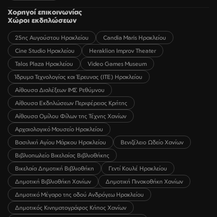
Χορηγοί επικοινωνίας
Χώροι εκδηλώσεων
25ης Αυγούστου Ηρακλείου
Candia Maris Ηρακλείου
Cine Studio Ηρακλείου
Heraklion Improv Theater
Talos Plaza Ηρακλείου
Video Games Museum
Ίδρυμα Τεχνολογίας και Έρευνας (ΙΤΕ) Ηρακλείου
Αίθουσα Διαλέξεων ΙΜΣ Ρεθύμνου
Αίθουσα Εκδηλώσεων Περιφέρειας Κρήτης
Αίθουσα Ομίλου Φίλων της Τέχνης Χανίων
Αρχαιολογικό Μουσείο Ηρακλείου
Βασιλική Αγίου Μάρκου Ηρακλείου
Βενιζέλειο Ωδείο Χανίων
Βιβλιοπωλείο Βικελαίας Βιβλιοθήκης
Βικελαία Δημοτική Βιβλιοθήκη
Γεντί Κουλέ Ηρακλείου
Δημοτική Βιβλιοθήκη Χανίων
Δημοτική Πινακοθήκη Χανίων
Δημοτικό Μέγαρο της οδού Ανδρόγεω Ηρακλείου
Δημοτικός Κινηματογράφος Κήπος Χανίων