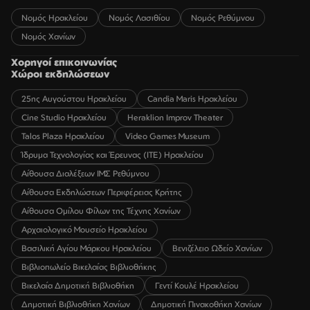
Νομός Ηρακλείου
Νομός Λασιθίου
Νομός Ρεθύμνου
Νομός Χανίων
Χορηγοί επικοινωνίας
Χώροι εκδηλώσεων
25ης Αυγούστου Ηρακλείου
Candia Maris Ηρακλείου
Cine Studio Ηρακλείου
Heraklion Improv Theater
Talos Plaza Ηρακλείου
Video Games Museum
Ίδρυμα Τεχνολογίας και Έρευνας (ΙΤΕ) Ηρακλείου
Αίθουσα Διαλέξεων ΙΜΣ Ρεθύμνου
Αίθουσα Εκδηλώσεων Περιφέρειας Κρήτης
Αίθουσα Ομίλου Φίλων της Τέχνης Χανίων
Αρχαιολογικό Μουσείο Ηρακλείου
Βασιλική Αγίου Μάρκου Ηρακλείου
Βενιζέλειο Ωδείο Χανίων
Βιβλιοπωλείο Βικελαίας Βιβλιοθήκης
Βικελαία Δημοτική Βιβλιοθήκη
Γεντί Κουλέ Ηρακλείου
Δημοτική Βιβλιοθήκη Χανίων
Δημοτική Πινακοθήκη Χανίων