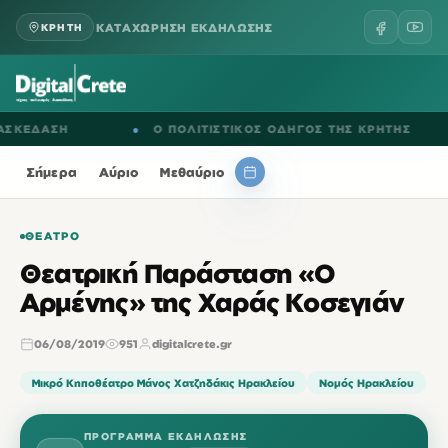
ΚΑΤΑΧΩΡΗΣΗ ΕΚΔΗΛΩΣΗΣ
ΚΡΗΤΗ
ΕΔΑΣΗ
●
Ο ΠΟΛΙΤΙΣΤΙΚΟΣ ΟΔΗΓΟΣ ΤΗΣ ΚΡΗΤΗΣ
●
Σήμερα
Αύριο
Μεθαύριο
ΘΈΑΤΡΟ
Θεατρική Παράσταση «Ο
Αρμένης» της Χαράς Κοσεγιάν
06/08/2019
951
digitalcrete.gr
Μικρό Κηποθέατρο Μάνος Χατζηδάκις Ηρακλείου
Νομός Ηρακλείου
ΠΡΌΓΡΑΜΜΑ ΕΚΔΉΛΩΣΗΣ