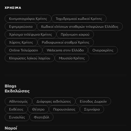
ΧΡΗΣΙΜΑ
Κινηματογράφοι Κρήτης
Ταχυδρομικοί κωδικοί Κρήτης
Εφημερεύοντα
Κωδικοί κλήσεων σταθερών τηλεφώνων Ελλάδος
Χρήσιμα τηλέφωνα Κρήτης
Πρόγνωση καιρού
Χάρτης Κρήτης
Ραδιοφωνικοί σταθμοί Κρήτης
Online Τηλεόραση
Webcams στην Ελλάδα
Ονειροκρίτης
Κληρώσεις λαϊκού λαχείου
Μουσεία Κρήτης
Blogs
Εκδηλώσεις
Αθλητισμός
Διάφορες εκδηλώσεις
Είσοδος Δωρεάν
Εκθέσεις
Θέατρο
Παρουσιάσεις
Σεμινάρια
Συναυλίες
Φεστιβάλ
Νομοί