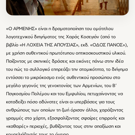
«O ΑΡΜΕΝΗΣ» είναι η δραματοποίηση του ομότιτλου
λογοτεχνικού διηγήματος της Χαράς Κοσεγιάν (από το
βιβλίο «Η ΛΟΧΕΙΑ ΤΗΣ ΑΠΟΥΣΙΑΣ», εκδ. «ΟΔΟΣ ΠΑΝΟΣ»),
με χρήση αυθεντικού πρωτότυπου οπτικοακουστικού υλικού.
Παίζοντας με σκηνικές δράσεις και εικόνες πάνω στην ιδέα
του πώς το συλλογικό επηρεάζει την ατομικότητα, το διήγημα
εντάσσει το μικρόκοσμο ενός αυθεντικού προσώπου στο
μεγάλο γεγονός της γενοκτονίας των Αρμενίων, του Β’
Παγκοσμίου Πολέμου και του Εμφυλίου, πετυχαίνοντας να
καταδείξει πόσο αδύνατες είναι οι υπερβάσεις για τους
ανθρώπους των οποίων τη ζωή όρισαν άλλοι, χαράζοντας
γραμμές στο χάρτη, εξασφαλίζοντας σφαίρες επιρροής και
«καθαρές» περιοχές, βυθίζοντας τους στην απαξίωση και
κουρελιάζοντάς τους το όνειρο.