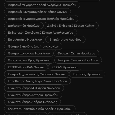
Δημοτικό Μέγαρο της οδού Ανδρόγεω Ηρακλείου
Δημοτικός Κινηματογράφος Κήπος Χανίων
Δημοτικός κινηματογράφος Βηθλεέμ Ηρακλείου
ΔιαRτηρητέο Ηράκλειο
Διεθνές Εκθεσιακό Κέντρο Κρήτης
Εκθεσιακό - Συνεδριακό Κέντρο Αρκαλοχωρίου
Επιμελητήριο Ηρακλείου
Επιμελητήριο Λασιθίου
Θέατρο Βλησίδης Δημήτρης Χανίων
Θέατρο των αγρών Ηρακλείου
Θεατρική Σκηνή Ηρακλείου
Θεατρικός σταθμός Ηρακλείου
Ιστορικό Μουσείο Ηρακλείου
ΚΕΠΠΕΔΗΧ - ΚΑΜ Χανίων
ΚΕΣΑΝ Ηρακλείου
Κέντρο Αρχιτεκτονικής Μεσογείου Χανίων
Καρτερός Ηρακλείου
Κηποθέατρο Νίκος Καζαντζάκης Ηρακλείου
Κινηματοθέατρο REX Αγίου Νικολάου
Κινηματοθέατρο Αστόρια Ηρακλείου
Κινηματοθέατρο Δρήρος Νεάπολης
Κλειστό γυμναστήριο Δύο Αοράκια Ηρακλείου