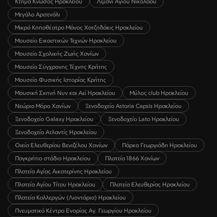
Κτήμα Κνωσός Ηρακλείου
Λιμάνι Αγίου Νικολάου
Μεγάλο Αρσενάλι
Μικρό Κηποθέατρο Μάνος Χατζηδάκις Ηρακλείου
Μουσείο Εικαστικών Τεχνών Ηρακλείου
Μουσείο Σχολικής Ζωής Χανίων
Μουσείο Σύγχρονης Τέχνης Κρήτης
Μουσείο Φυσικής Ιστορίας Κρήτης
Μουσική Σκηνή Νυν και Αεί Ηρακλείου
Μύλος club Ηρακλείου
Νεώριο Μόρο Χανίων
Ξενοδοχείο Astoria Capsis Ηρακλείου
Ξενοδοχείο Galaxy Ηρακλείου
Ξενοδοχείο Lato Ηρακλείου
Ξενοδοχείο Ατλαντίς Ηρακλείου
Οικία Ελευθερίου Βενιζέλου Χανίων
Πάρκο Γεωργιάδη Ηρακλείου
Παγκρήτιο στάδιο Ηρακλείου
Πλατεία 1866 Χανίων
Πλατεία Αγίας Αικατερίνης Ηρακλείου
Πλατεία Αγίου Τίτου Ηρακλείου
Πλατεία Ελευθερίας Ηρακλείου
Πλατεία Καλλεργών (Λιοντάρια) Ηρακλείου
Πνευματικό Κέντρο Ενορίας Αγ. Γεωργίου Ηρακλείου