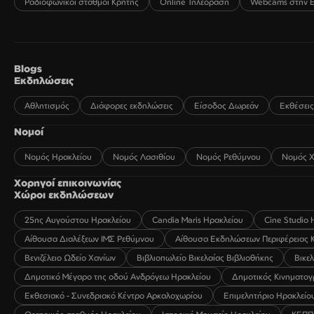
Ραδιοφωνικοί σταθμοί Κρήτης
Online Τηλεόραση
Webcams στην 
Blogs
Εκδηλώσεις
Αθλητισμός
Διάφορες εκδηλώσεις
Είσοδος Δωρεάν
Εκθέσεις
Νομοί
Νομός Ηρακλείου
Νομός Λασιθίου
Νομός Ρεθύμνου
Νομός Χ
Χορηγοί επικοινωνίας
Χώροι εκδηλώσεων
25ης Αυγούστου Ηρακλείου
Candia Maris Ηρακλείου
Cine Studio 
Αίθουσα Διαλέξεων ΙΜΣ Ρεθύμνου
Αίθουσα Εκδηλώσεων Περιφέρειας 
Βενιζέλειο Ωδείο Χανίων
Βιβλιοπωλείο Βικελαίας Βιβλιοθήκης
Βικε
Δημοτικό Μέγαρο της οδού Ανδρόγεω Ηρακλείου
Δημοτικός Κινηματο
Εκθεσιακό - Συνεδριακό Κέντρο Αρκαλοχωρίου
Επιμελητήριο Ηρακλείο