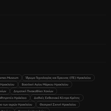
ames Museum
Ίδρυμα Τεχνολογίας και Έρευνας (ΙΤΕ) Ηρακλείου
 Ηρακλείου
Βασιλική Αγίου Μάρκου Ηρακλείου
ανίων
Δημοτική Πινακοθήκη Χανίων
αRτηρητέο Ηράκλειο
Διεθνές Εκθεσιακό Κέντρο Κρήτης
ο των αγρών Ηρακλείου
Θεατρική Σκηνή Ηρακλείου