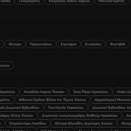
Ελλάδα
Ονειροκρίτης
Κληρώσεις λαϊκού λαχείου
Μουσεία Κρήτης
Θέατρο
Παρουσιάσεις
Σεμινάρια
Συναυλίες
Φεστιβάλ
ανίων
Ηρακλείου
Heraklion Improv Theater
Talos Plaza Ηρακλείου
Video G
Κρήτης
Αίθουσα Ομίλου Φίλων της Τέχνης Χανίων
Αρχαιολογικό Μουσείο
λαία Δημοτική Βιβλιοθήκη
Γεντί Κουλέ Ηρακλείου
Δημοτική Βιβλιοθήκη Χ
γράφος Κήπος Χανίων
Δημοτικός κινηματογράφος Βηθλεέμ Ηρακλείου
Δι
υ
Επιμελητήριο Λασιθίου
Θέατρο Βλησίδης Δημήτρης Χανίων
Θέατρ