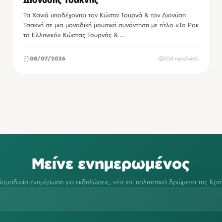
Διονύσης Τσακνής
Τα Χανιά υποδέχονται τον Κώστα Τουρνά & τον Διονύση
Τσακνή σε μια μοναδική μουσική συνάντηση με τίτλο «Το Ροκ
το Ελληνικό» Κώστας Τουρνάς & …
08/07/2026
104 προβολές
Μείνε ενημερωμένος
ομαδιαία ενημέρωση για εκδηλώσεις, νέα και πολιτιστικά δρώμενα της Κρή