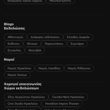
Κληρώσεις λαϊκού λαχείου
Μουσεία Κρήτης
Blogs
Εκδηλώσεις
Αθλητισμός
Διάφορες εκδηλώσεις
Είσοδος Δωρεάν
Εκθέσεις
Θέατρο
Παρουσιάσεις
Σεμινάρια
Συναυλίες
Φεστιβάλ
Νομοί
Νομός Ηρακλείου
Νομός Λασιθίου
Νομός Ρεθύμνου
Νομός Χανίων
Χορηγοί επικοινωνίας
Χώροι εκδηλώσεων
25ης Αυγούστου Ηρακλείου
Candia Maris Ηρακλείου
Cine Studio Ηρακλείου
Heraklion Improv Theater