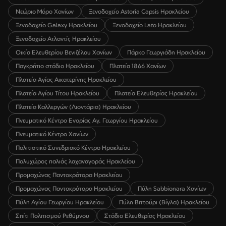
Νεώριο Μόρο Χανίων
Ξενοδοχείο Astoria Capsis Ηρακλείου
Ξενοδοχείο Galaxy Ηρακλείου
Ξενοδοχείο Lato Ηρακλείου
Ξενοδοχείο Ατλαντίς Ηρακλείου
Οικία Ελευθερίου Βενιζέλου Χανίων
Πάρκο Γεωργιάδη Ηρακλείου
Παγκρήτιο στάδιο Ηρακλείου
Πλατεία 1866 Χανίων
Πλατεία Αγίας Αικατερίνης Ηρακλείου
Πλατεία Αγίου Τίτου Ηρακλείου
Πλατεία Ελευθερίας Ηρακλείου
Πλατεία Καλλεργών (Λιοντάρια) Ηρακλείου
Πνευματικό Κέντρο Ενορίας Αγ. Γεωργίου Ηρακλείου
Πνευματικό Κέντρο Χανίων
Πολιτιστικό Συνεδριακό Κέντρο Ηρακλείου
Πολυχώρος παλιάς λαχαναγοράς Ηρακλείου
Προμαχώνας Παντοκράτορα Ηρακλείου
Προμαχώνας Παντοκράτορα Ηρακλείου
Πύλη Sabbionara Χανίων
Πύλη Αγίου Γεωργίου Ηρακλείου
Πύλη Βιττούρι (Βίγλα) Ηρακλείου
Σπίτι Πολιτισμού Ρεθύμνου
Στάδιο Ελευθερίας Ηρακλείου