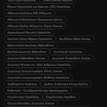
Talos Plaza Ηρακλείου
Video Games Museum
Ίδρυμα Τεχνολογίας και Έρευνας (ΙΤΕ) Ηρακλείου
Αίθουσα Διαλέξεων ΙΜΣ Ρεθύμνου
Αίθουσα Εκδηλώσεων Περιφέρειας Κρήτης
Αίθουσα Ομίλου Φίλων της Τέχνης Χανίων
Αρχαιολογικό Μουσείο Ηρακλείου
Βασιλική Αγίου Μάρκου Ηρακλείου
Βενιζέλειο Ωδείο Χανίων
Βιβλιοπωλείο Βικελαίας Βιβλιοθήκης
Βικελαία Δημοτική Βιβλιοθήκη
Γεντί Κουλέ Ηρακλείου
Δημοτική Βιβλιοθήκη Χανίων
Δημοτική Πινακοθήκη Χανίων
Δημοτικό Μέγαρο της οδού Ανδρόγεω Ηρακλείου
Δημοτικός Κινηματογράφος Κήπος Χανίων
Δημοτικός κινηματογράφος Βηθλεέμ Ηρακλείου
ΔιαRτηρητέο Ηράκλειο
Διεθνές Εκθεσιακό Κέντρο Κρήτης
Εκθεσιακό - Συνεδριακό Κέντρο Αρκαλοχωρίου
Επιμελητήριο Ηρακλείου
Επιμελητήριο Λασιθίου
Θέατρο Βλησίδης Δημήτρης Χανίων