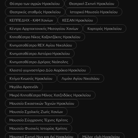
Θέατρο των αγρών Ηρακλείου
Θεατρική Σκηνή Ηρακλείου
Θεατρικός σταθμός Ηρακλείου
Ιστορικό Μουσείο Ηρακλείου
ΚΕΠΠΕΔΗΧ - ΚΑΜ Χανίων
ΚΕΣΑΝ Ηρακλείου
Κέντρο Αρχιτεκτονικής Μεσογείου Χανίων
Καρτερός Ηρακλείου
Κηποθέατρο Νίκος Καζαντζάκης Ηρακλείου
Κινηματοθέατρο REX Αγίου Νικολάου
Κινηματοθέατρο Αστόρια Ηρακλείου
Κινηματοθέατρο Δρήρος Νεάπολης
Κλειστό γυμναστήριο Δύο Αοράκια Ηρακλείου
Κτήμα Κνωσός Ηρακλείου
Λιμάνι Αγίου Νικολάου
Μεγάλο Αρσενάλι
Μικρό Κηποθέατρο Μάνος Χατζηδάκις Ηρακλείου
Μουσείο Εικαστικών Τεχνών Ηρακλείου
Μουσείο Σχολικής Ζωής Χανίων
Μουσείο Σύγχρονης Τέχνης Κρήτης
Μουσείο Φυσικής Ιστορίας Κρήτης
Μουσική Σκηνή Νυν και Αεί Ηρακλείου
Μύλος club Ηρακλείου