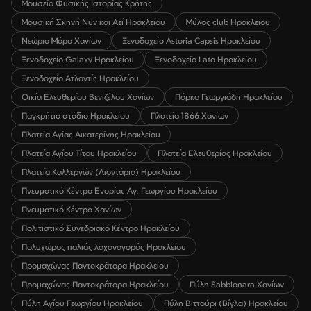
Μουσείο Φυσικής Ιστορίας Κρήτης
Μουσική Σκηνή Νυν και Αεί Ηρακλείου
Μύλος club Ηρακλείου
Νεώριο Μόρο Χανίων
Ξενοδοχείο Astoria Capsis Ηρακλείου
Ξενοδοχείο Galaxy Ηρακλείου
Ξενοδοχείο Lato Ηρακλείου
Ξενοδοχείο Ατλαντίς Ηρακλείου
Οικία Ελευθερίου Βενιζέλου Χανίων
Πάρκο Γεωργιάδη Ηρακλείου
Παγκρήτιο στάδιο Ηρακλείου
Πλατεία 1866 Χανίων
Πλατεία Αγίας Αικατερίνης Ηρακλείου
Πλατεία Αγίου Τίτου Ηρακλείου
Πλατεία Ελευθερίας Ηρακλείου
Πλατεία Καλλεργών (Λιοντάρια) Ηρακλείου
Πνευματικό Κέντρο Ενορίας Αγ. Γεωργίου Ηρακλείου
Πνευματικό Κέντρο Χανίων
Πολιτιστικό Συνεδριακό Κέντρο Ηρακλείου
Πολυχώρος παλιάς λαχαναγοράς Ηρακλείου
Προμαχώνας Παντοκράτορα Ηρακλείου
Προμαχώνας Παντοκράτορα Ηρακλείου
Πύλη Sabbionara Χανίων
Πύλη Αγίου Γεωργίου Ηρακλείου
Πύλη Βιττούρι (Βίγλα) Ηρακλείου