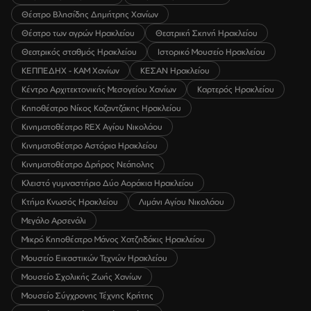
Θέατρο Βλησίδης Δημήτρης Χανίων
Θέατρο των αγρών Ηρακλείου
Θεατρική Σκηνή Ηρακλείου
Θεατρικός σταθμός Ηρακλείου
Ιστορικό Μουσείο Ηρακλείου
ΚΕΠΠΕΔΗΧ - ΚΑΜ Χανίων
ΚΕΣΑΝ Ηρακλείου
Κέντρο Αρχιτεκτονικής Μεσογείου Χανίων
Καρτερός Ηρακλείου
Κηποθέατρο Νίκος Καζαντζάκης Ηρακλείου
Κινηματοθέατρο REX Αγίου Νικολάου
Κινηματοθέατρο Αστόρια Ηρακλείου
Κινηματοθέατρο Δρήρος Νεάπολης
Κλειστό γυμναστήριο Δύο Αοράκια Ηρακλείου
Κτήμα Κνωσός Ηρακλείου
Λιμάνι Αγίου Νικολάου
Μεγάλο Αρσενάλι
Μικρό Κηποθέατρο Μάνος Χατζηδάκις Ηρακλείου
Μουσείο Εικαστικών Τεχνών Ηρακλείου
Μουσείο Σχολικής Ζωής Χανίων
Μουσείο Σύγχρονης Τέχνης Κρήτης