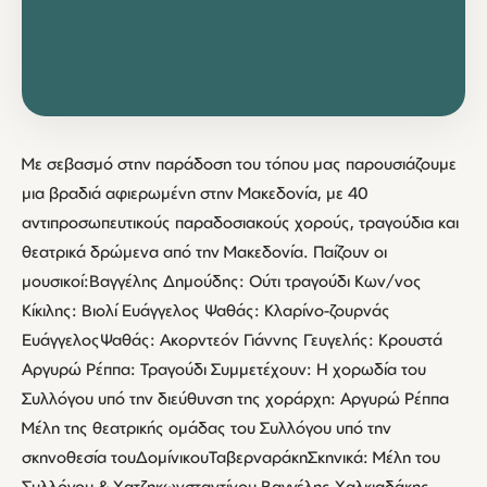
Με σεβασμό στην παράδοση του τόπου μας παρουσιάζουμε
μια βραδιά αφιερωμένη στην Μακεδονία, με 40
αντιπροσωπευτικούς παραδοσιακούς χορούς, τραγούδια και
θεατρικά δρώμενα από την Μακεδονία. Παίζουν οι
μουσικοί:Βαγγέλης Δημούδης: Ούτι τραγούδι Κων/νος
Κίκιλης: Bιολί Ευάγγελος Ψαθάς: Κλαρίνο-ζουρνάς
ΕυάγγελοςΨαθάς: Ακορντεόν Γιάννης Γευγελής: Κρουστά
Αργυρώ Ρέππα: Τραγούδι Συμμετέχουν: Η χορωδία του
Συλλόγου υπό την διεύθυνση της χοράρχη: Αργυρώ Ρέππα
Μέλη της θεατρικής ομάδας του Συλλόγου υπό την
σκηνοθεσία τουΔομίνικουΤαβερναράκηΣκηνικά: Μέλη του
Συλλόγου & Χατζηκωνσταντίνου Βαγγέλης Χαλκιαδάκης