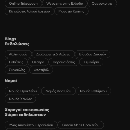
Online Τηλεόραση
Webcams στην Ελλάδα
Ονειροκρίτης
Κληρώσεις λαϊκού λαχείου
Μουσεία Κρήτης
Blogs
Εκδηλώσεις
Αθλητισμός
Διάφορες εκδηλώσεις
Είσοδος Δωρεάν
Εκθέσεις
Θέατρο
Παρουσιάσεις
Σεμινάρια
Συναυλίες
Φεστιβάλ
Νομοί
Νομός Ηρακλείου
Νομός Λασιθίου
Νομός Ρεθύμνου
Νομός Χανίων
Χορηγοί επικοινωνίας
Χώροι εκδηλώσεων
25ης Αυγούστου Ηρακλείου
Candia Maris Ηρακλείου