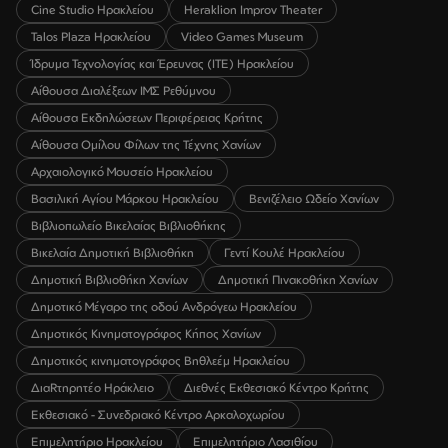
Cine Studio Ηρακλείου
Heraklion Improv Theater
Talos Plaza Ηρακλείου
Video Games Museum
Ίδρυμα Τεχνολογίας και Έρευνας (ΙΤΕ) Ηρακλείου
Αίθουσα Διαλέξεων ΙΜΣ Ρεθύμνου
Αίθουσα Εκδηλώσεων Περιφέρειας Κρήτης
Αίθουσα Ομίλου Φίλων της Τέχνης Χανίων
Αρχαιολογικό Μουσείο Ηρακλείου
Βασιλική Αγίου Μάρκου Ηρακλείου
Βενιζέλειο Ωδείο Χανίων
Βιβλιοπωλείο Βικελαίας Βιβλιοθήκης
Βικελαία Δημοτική Βιβλιοθήκη
Γεντί Κουλέ Ηρακλείου
Δημοτική Βιβλιοθήκη Χανίων
Δημοτική Πινακοθήκη Χανίων
Δημοτικό Μέγαρο της οδού Ανδρόγεω Ηρακλείου
Δημοτικός Κινηματογράφος Κήπος Χανίων
Δημοτικός κινηματογράφος Βηθλεέμ Ηρακλείου
ΔιαRτηρητέο Ηράκλειο
Διεθνές Εκθεσιακό Κέντρο Κρήτης
Εκθεσιακό - Συνεδριακό Κέντρο Αρκαλοχωρίου
Επιμελητήριο Ηρακλείου
Επιμελητήριο Λασιθίου