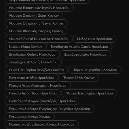
Μουσείο Εικαστικών Τεχνών Ηρακλείου
Μουσείο Σχολικής Ζωής Χανίων
Μουσείο Σύγχρονης Τέχνης Κρήτης
Μουσείο Φυσικής Ιστορίας Κρήτης
Μουσική Σκηνή Νυν και Αεί Ηρακλείου
Μύλος club Ηρακλείου
Νεώριο Μόρο Χανίων
Ξενοδοχείο Astoria Capsis Ηρακλείου
Ξενοδοχείο Galaxy Ηρακλείου
Ξενοδοχείο Lato Ηρακλείου
Ξενοδοχείο Ατλαντίς Ηρακλείου
Οικία Ελευθερίου Βενιζέλου Χανίων
Πάρκο Γεωργιάδη Ηρακλείου
Παγκρήτιο στάδιο Ηρακλείου
Πλατεία 1866 Χανίων
Πλατεία Αγίας Αικατερίνης Ηρακλείου
Πλατεία Αγίου Τίτου Ηρακλείου
Πλατεία Ελευθερίας Ηρακλείου
Πλατεία Καλλεργών (Λιοντάρια) Ηρακλείου
Πνευματικό Κέντρο Ενορίας Αγ. Γεωργίου Ηρακλείου
Πνευματικό Κέντρο Χανίων
Πολιτιστικό Συνεδριακό Κέντρο Ηρακλείου