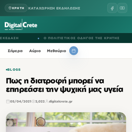
ΚΑΤΑΧΩΡΗΣΗ ΕΚΔΗΛΩΣΗΣ
ΚΡΗΤΗ
ΔΑΣΗ
●
Ο ΠΟΛΙΤΙΣΤΙΚΟΣ ΟΔΗΓΟΣ ΤΗΣ ΚΡΗΤΗΣ
●
Σήμερα
Αύριο
Μεθαύριο
BLOGS
Πως η διατροφή μπορεί να
επηρεάσει την ψυχική μας υγεία
05/04/2021
2,022
digitalcrete.gr