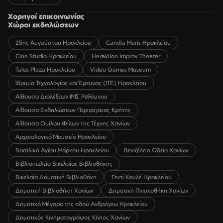
Χορηγοί επικοινωνίας
Χώροι εκδηλώσεων
25ης Αυγούστου Ηρακλείου
Candia Maris Ηρακλείου
Cine Studio Ηρακλείου
Heraklion Improv Theater
Talos Plaza Ηρακλείου
Video Games Museum
Ίδρυμα Τεχνολογίας και Έρευνας (ΙΤΕ) Ηρακλείου
Αίθουσα Διαλέξεων ΙΜΣ Ρεθύμνου
Αίθουσα Εκδηλώσεων Περιφέρειας Κρήτης
Αίθουσα Ομίλου Φίλων της Τέχνης Χανίων
Αρχαιολογικό Μουσείο Ηρακλείου
Βασιλική Αγίου Μάρκου Ηρακλείου
Βενιζέλειο Ωδείο Χανίων
Βιβλιοπωλείο Βικελαίας Βιβλιοθήκης
Βικελαία Δημοτική Βιβλιοθήκη
Γεντί Κουλέ Ηρακλείου
Δημοτική Βιβλιοθήκη Χανίων
Δημοτική Πινακοθήκη Χανίων
Δημοτικό Μέγαρο της οδού Ανδρόγεω Ηρακλείου
Δημοτικός Κινηματογράφος Κήπος Χανίων