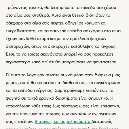
Τρώγοντας τακτικά, θα διατηρήσετε τα επίπεδα σακχάρου
στο αίμα σας σταθερά. Αυτό είναι θετικό, διότι όταν το
σάκχαρο στο αίμα σας πέφτει, οδηγεί σε κόπωση και
ευερεθιστότητα, και τα ασυνεπή επίπεδα σακχάρου στο αίμα
έχουν συνδεθεί ακόμη και με την πρόκληση ψυχικών
διαταραχών, όπως οι διαταραχές κατάθλιψης και άγχους.
Έτσι, το να τρώτε ακανόνιστα μπορεί να σας προκαλέσει
περισσότερο κακό απ’ ότι θα μπορούσατε να φανταστείτε.
Γι’ αυτό το λόγο εάν πεινάτε συχνά μέσα στην διάρκεια μιας
μέρας, αυτό θα επηρεάσει τη διάθεσή σας, τη συγκέντρωση
και τα επίπεδα ενέργειας. Συμπεραίνουμε λοιπόν πως το
φαγητό σε τακτά χρονικά διαστήματα είναι σημαντικό. Η
κατανάλωση κάθε τρεις έως τέσσερις ώρες είναι επιτακτική,
για την αποφυγή της πτώσης των συνολικών ενεργειακών
σας επιπέδων.
Βιταμίνες και συμπληρώματα
διατροφής