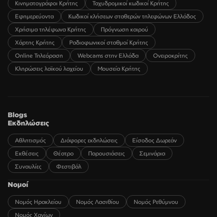
Κινηματογράφοι Κρήτης
Ταχυδρομικοί κωδικοί Κρήτης
Εφημερεύοντα
Κωδικοί κλήσεων σταθερών τηλεφώνων Ελλάδος
Χρήσιμα τηλέφωνα Κρήτης
Πρόγνωση καιρού
Χάρτης Κρήτης
Ραδιοφωνικοί σταθμοί Κρήτης
Online Τηλεόραση
Webcams στην Ελλάδα
Ονειροκρίτης
Κληρώσεις λαϊκού λαχείου
Μουσεία Κρήτης
Blogs
Εκδηλώσεις
Αθλητισμός
Διάφορες εκδηλώσεις
Είσοδος Δωρεάν
Εκθέσεις
Θέατρο
Παρουσιάσεις
Σεμινάρια
Συναυλίες
Φεστιβάλ
Νομοί
Νομός Ηρακλείου
Νομός Λασιθίου
Νομός Ρεθύμνου
Νομός Χανίων