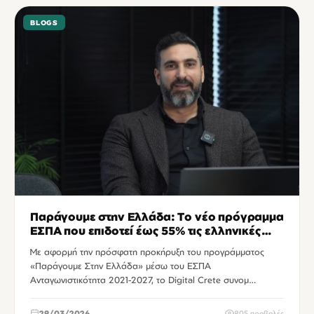
BLOGS
Παράγουμε στην Ελλάδα: Το νέο πρόγραμμα
ΕΣΠΑ που επιδοτεί έως 55% τις ελληνικές
μεταποιητικές επιχειρήσεις
Με αφορμή την πρόσφατη προκήρυξη του προγράμματος
«Παράγουμε Στην Ελλάδα» μέσω του ΕΣΠΑ
Ανταγωνιστικότητα 2021-2027, το Digital Crete συνομ…
29/03/2026
805 προβολές