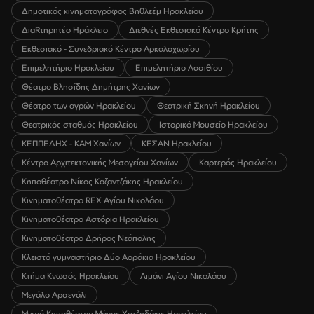
Δημοτικός κινηματογράφος Βηθλεέμ Ηρακλείου
ΔιαRτηρητέο Ηράκλειο
Διεθνές Εκθεσιακό Κέντρο Κρήτης
Εκθεσιακό - Συνεδριακό Κέντρο Αρκαλοχωρίου
Επιμελητήριο Ηρακλείου
Επιμελητήριο Λασιθίου
Θέατρο Βλησίδης Δημήτρης Χανίων
Θέατρο των αγρών Ηρακλείου
Θεατρική Σκηνή Ηρακλείου
Θεατρικός σταθμός Ηρακλείου
Ιστορικό Μουσείο Ηρακλείου
ΚΕΠΠΕΔΗΧ - ΚΑΜ Χανίων
ΚΕΣΑΝ Ηρακλείου
Κέντρο Αρχιτεκτονικής Μεσογείου Χανίων
Καρτερός Ηρακλείου
Κηποθέατρο Νίκος Καζαντζάκης Ηρακλείου
Κινηματοθέατρο REX Αγίου Νικολάου
Κινηματοθέατρο Αστόρια Ηρακλείου
Κινηματοθέατρο Δρήρος Νεάπολης
Κλειστό γυμναστήριο Δύο Αοράκια Ηρακλείου
Κτήμα Κνωσός Ηρακλείου
Λιμάνι Αγίου Νικολάου
Μεγάλο Αρσενάλι
Μικρό Κηποθέατρο Μάνος Χατζηδάκις Ηρακλείου