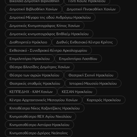
Βικελαία Δημοτική Βιβλιοθήκη
Γεντί Κουλέ Ηρακλείου
Δημοτική Βιβλιοθήκη Χανίων
Δημοτική Πινακοθήκη Χανίων
Δημοτικό Μέγαρο της οδού Ανδρόγεω Ηρακλείου
Δημοτικός Κινηματογράφος Κήπος Χανίων
Δημοτικός κινηματογράφος Βηθλεέμ Ηρακλείου
ΔιαRτηρητέο Ηράκλειο
Διεθνές Εκθεσιακό Κέντρο Κρήτης
Εκθεσιακό - Συνεδριακό Κέντρο Αρκαλοχωρίου
Επιμελητήριο Ηρακλείου
Επιμελητήριο Λασιθίου
Θέατρο Βλησίδης Δημήτρης Χανίων
Θέατρο των αγρών Ηρακλείου
Θεατρική Σκηνή Ηρακλείου
Θεατρικός σταθμός Ηρακλείου
Ιστορικό Μουσείο Ηρακλείου
ΚΕΠΠΕΔΗΧ - ΚΑΜ Χανίων
ΚΕΣΑΝ Ηρακλείου
Κέντρο Αρχιτεκτονικής Μεσογείου Χανίων
Καρτερός Ηρακλείου
Κηποθέατρο Νίκος Καζαντζάκης Ηρακλείου
Κινηματοθέατρο REX Αγίου Νικολάου
Κινηματοθέατρο Αστόρια Ηρακλείου
Κινηματοθέατρο Δρήρος Νεάπολης