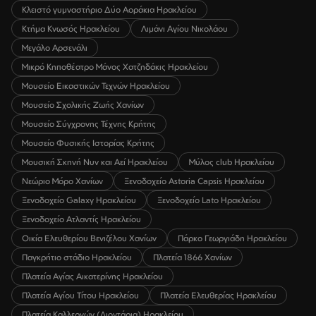
Κλειστό γυμναστήριο Δύο Αοράκια Ηρακλείου
Κτήμα Κνωσός Ηρακλείου
Λιμάνι Αγίου Νικολάου
Μεγάλο Αρσενάλι
Μικρό Κηποθέατρο Μάνος Χατζηδάκις Ηρακλείου
Μουσείο Εικαστικών Τεχνών Ηρακλείου
Μουσείο Σχολικής Ζωής Χανίων
Μουσείο Σύγχρονης Τέχνης Κρήτης
Μουσείο Φυσικής Ιστορίας Κρήτης
Μουσική Σκηνή Νυν και Αεί Ηρακλείου
Μύλος club Ηρακλείου
Νεώριο Μόρο Χανίων
Ξενοδοχείο Astoria Capsis Ηρακλείου
Ξενοδοχείο Galaxy Ηρακλείου
Ξενοδοχείο Lato Ηρακλείου
Ξενοδοχείο Ατλαντίς Ηρακλείου
Οικία Ελευθερίου Βενιζέλου Χανίων
Πάρκο Γεωργιάδη Ηρακλείου
Παγκρήτιο στάδιο Ηρακλείου
Πλατεία 1866 Χανίων
Πλατεία Αγίας Αικατερίνης Ηρακλείου
Πλατεία Αγίου Τίτου Ηρακλείου
Πλατεία Ελευθερίας Ηρακλείου
Πλατεία Καλλεργών (Λιοντάρια) Ηρακλείου