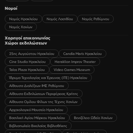
Νομοί
Νομός Ηρακλείου
Νομός Λασιθίου
Νομός Ρεθύμνου
Νομός Χανίων
Χορηγοί επικοινωνίας
Χώροι εκδηλώσεων
25ης Αυγούστου Ηρακλείου
Candia Maris Ηρακλείου
Cine Studio Ηρακλείου
Heraklion Improv Theater
Talos Plaza Ηρακλείου
Video Games Museum
Ίδρυμα Τεχνολογίας και Έρευνας (ΙΤΕ) Ηρακλείου
Αίθουσα Διαλέξεων ΙΜΣ Ρεθύμνου
Αίθουσα Εκδηλώσεων Περιφέρειας Κρήτης
Αίθουσα Ομίλου Φίλων της Τέχνης Χανίων
Αρχαιολογικό Μουσείο Ηρακλείου
Βασιλική Αγίου Μάρκου Ηρακλείου
Βενιζέλειο Ωδείο Χανίων
Βιβλιοπωλείο Βικελαίας Βιβλιοθήκης