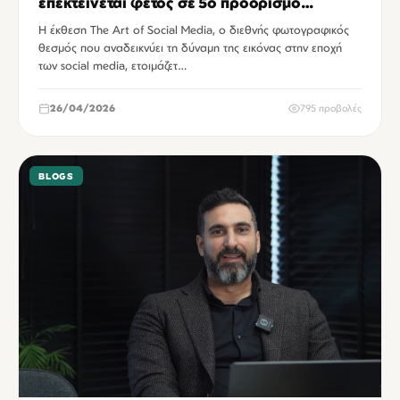
επεκτείνεται φέτος σε 5ο προορισμό
έκπληξη
Η έκθεση The Art of Social Media, ο διεθνής φωτογραφικός
θεσμός που αναδεικνύει τη δύναμη της εικόνας στην εποχή
των social media, ετοιμάζετ…
26/04/2026
795 προβολές
BLOGS