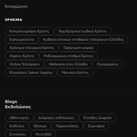
Καταχώρηση
ΧΡΗΣΙΜΑ
Κινηματογράφοι Κρήτης
Ταχυδρομικοί κωδικοί Κρήτης
Εφημερεύοντα
Κωδικοί κλήσεων σταθερών τηλεφώνων Ελλάδος
Χρήσιμα τηλέφωνα Κρήτης
Πρόγνωση καιρού
Χάρτης Κρήτης
Ραδιοφωνικοί σταθμοί Κρήτης
Online Τηλεόραση
Webcams στην Ελλάδα
Ονειροκρίτης
Κληρώσεις λαϊκού λαχείου
Μουσεία Κρήτης
Blogs
Εκδηλώσεις
Αθλητισμός
Διάφορες εκδηλώσεις
Είσοδος Δωρεάν
Εκθέσεις
Θέατρο
Παρουσιάσεις
Σεμινάρια
Συναυλίες
Φεστιβάλ