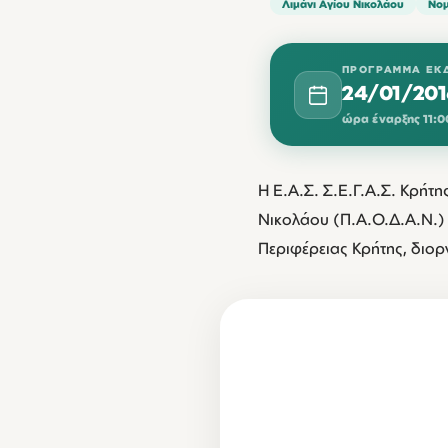
Λιμάνι Αγίου Νικολάου
Νομ
ΠΡΌΓΡΑΜΜΑ ΕΚ
24/01/201
ώρα έναρξης 11:0
Η Ε.Α.Σ. Σ.Ε.Γ.Α.Σ. Κρήτ
Νικολάου (Π.Α.Ο.Δ.Α.Ν.) 
Περιφέρειας Κρήτης, διο