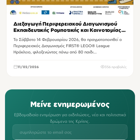
Διεξαγωγή Περιφερειακού Διαγωνισμού
Εκπαιδευτικής Ρομποτικής και Καινοτομίας
FIRST® LEGO® League Ηράκλειο
Το Σάββατο 14 Φεβρουαρίου 2026, θα πραγματοποιηθεί ο
Περιφερειακός Διαγωνισμός FIRST® LEGO® League
Ηράκλειο, φιλοξενώντας πάνω από 80 παιδι…
11/02/2026
356 προβολές
Μείνε ενημερωμένος
Εβδομαδιαία ενημέρωση για εκδηλώσεις, νέα και πολιτιστικά
δρώμενα της Κρήτης.