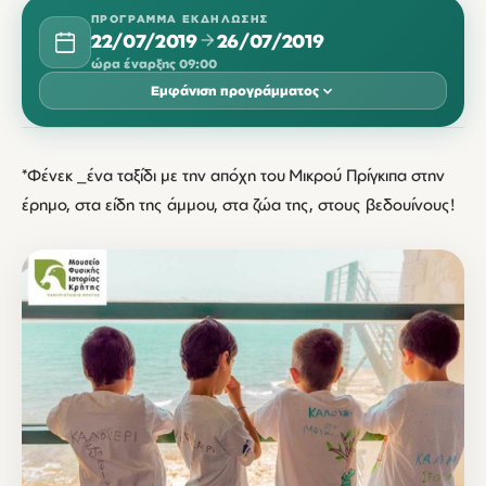
ΠΡΌΓΡΑΜΜΑ ΕΚΔΉΛΩΣΗΣ
22/07/2019
26/07/2019
ώρα έναρξης 09:00
Εμφάνιση προγράμματος
ΙΟΎΛΙΟΣ 2019
*Φένεκ _ένα ταξίδι με την απόχη του Μικρού Πρίγκιπα στην
ΔΕΥ
ΤΡΊ
ΤΕΤ
ΠΈΜ
ΠΑΡ
ΣΆΒ
ΚΥΡ
έρημο, στα είδη της άμμου, στα ζώα της, στους βεδουίνους!
22
23
24
25
26
09:00
09:00
09:00
09:00
09:00