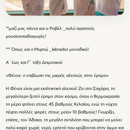
**μαζί μας πάντα και ο Ραβέλ _πολύ αγαπητός
μουσειοπαιδαγωγός!
*** Όπως και η Μυρτώ _labrador μοναδικό!
A΄ έως και Γ΄ τάξη Δημοτικού
«Φένεκ: η επιβίωση της μικρής αλεπούς στην έρημο»
Η Φένεκ είναι μια εκπληκτική αλεπού! Ζει στη Σαχάρα, τη
μεγαλύτερη ζεστή έρημο στον κόσμο, όπου η θερμοκρασία
τη μέρα φτάνει στους 45 βαθμούς Κελσίου, ενώ τη νύχτα
πέφτει πολλές φορές στους μείον 10 βαθμούς! Γνωρίζει,
επίσης, τον Άδακα, τη μεγάλη αντιλόπη που μπορεί να μείνει
πολύ καιρό χωρίς νερό, ερπετά που κρύβονται στην άμμο και