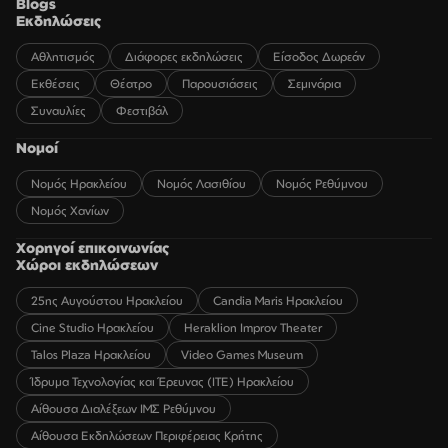
Blogs
Εκδηλώσεις
Αθλητισμός
Διάφορες εκδηλώσεις
Είσοδος Δωρεάν
Εκθέσεις
Θέατρο
Παρουσιάσεις
Σεμινάρια
Συναυλίες
Φεστιβάλ
Νομοί
Νομός Ηρακλείου
Νομός Λασιθίου
Νομός Ρεθύμνου
Νομός Χανίων
Χορηγοί επικοινωνίας
Χώροι εκδηλώσεων
25ης Αυγούστου Ηρακλείου
Candia Maris Ηρακλείου
Cine Studio Ηρακλείου
Heraklion Improv Theater
Talos Plaza Ηρακλείου
Video Games Museum
Ίδρυμα Τεχνολογίας και Έρευνας (ΙΤΕ) Ηρακλείου
Αίθουσα Διαλέξεων ΙΜΣ Ρεθύμνου
Αίθουσα Εκδηλώσεων Περιφέρειας Κρήτης