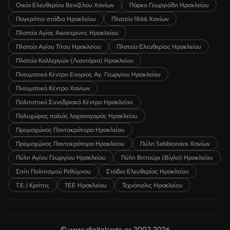
Οικία Ελευθερίου Βενιζέλου Χανίων
Πάρκο Γεωργιάδη Ηρακλείου
Παγκρήτιο στάδιο Ηρακλείου
Πλατεία 1866 Χανίων
Πλατεία Αγίας Αικατερίνης Ηρακλείου
Πλατεία Αγίου Τίτου Ηρακλείου
Πλατεία Ελευθερίας Ηρακλείου
Πλατεία Καλλεργών (Λιοντάρια) Ηρακλείου
Πνευματικό Κέντρο Ενορίας Αγ. Γεωργίου Ηρακλείου
Πνευματικό Κέντρο Χανίων
Πολιτιστικό Συνεδριακό Κέντρο Ηρακλείου
Πολυχώρος παλιάς λαχαναγοράς Ηρακλείου
Προμαχώνας Παντοκράτορα Ηρακλείου
Προμαχώνας Παντοκράτορα Ηρακλείου
Πύλη Sabbionara Χανίων
Πύλη Αγίου Γεωργίου Ηρακλείου
Πύλη Βιττούρι (Βίγλα) Ηρακλείου
Σπίτι Πολιτισμού Ρεθύμνου
Στάδιο Ελευθερίας Ηρακλείου
Τ.Ε.Ι Κρήτης
ΤΕΕ Ηρακλείου
Τεχνόπολις Ηρακλείου
© www.digitalcrete.gr 2007-2026