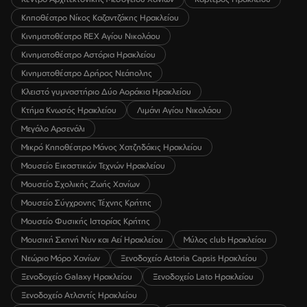
Κηποθέατρο Νίκος Καζαντζάκης Ηρακλείου
Κινηματοθέατρο REX Αγίου Νικολάου
Κινηματοθέατρο Αστόρια Ηρακλείου
Κινηματοθέατρο Δρήρος Νεάπολης
Κλειστό γυμναστήριο Δύο Αοράκια Ηρακλείου
Κτήμα Κνωσός Ηρακλείου
Λιμάνι Αγίου Νικολάου
Μεγάλο Αρσενάλι
Μικρό Κηποθέατρο Μάνος Χατζηδάκις Ηρακλείου
Μουσείο Εικαστικών Τεχνών Ηρακλείου
Μουσείο Σχολικής Ζωής Χανίων
Μουσείο Σύγχρονης Τέχνης Κρήτης
Μουσείο Φυσικής Ιστορίας Κρήτης
Μουσική Σκηνή Νυν και Αεί Ηρακλείου
Μύλος club Ηρακλείου
Νεώριο Μόρο Χανίων
Ξενοδοχείο Astoria Capsis Ηρακλείου
Ξενοδοχείο Galaxy Ηρακλείου
Ξενοδοχείο Lato Ηρακλείου
Ξενοδοχείο Ατλαντίς Ηρακλείου