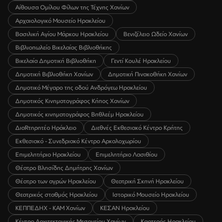
Αίθουσα Ομίλου Φίλων της Τέχνης Χανίων
Αρχαιολογικό Μουσείο Ηρακλείου
Βασιλική Αγίου Μάρκου Ηρακλείου
Βενιζέλειο Ωδείο Χανίων
Βιβλιοπωλείο Βικελαίας Βιβλιοθήκης
Βικελαία Δημοτική Βιβλιοθήκη
Γεντί Κουλέ Ηρακλείου
Δημοτική Βιβλιοθήκη Χανίων
Δημοτική Πινακοθήκη Χανίων
Δημοτικό Μέγαρο της οδού Ανδρόγεω Ηρακλείου
Δημοτικός Κινηματογράφος Κήπος Χανίων
Δημοτικός κινηματογράφος Βηθλεέμ Ηρακλείου
ΔιαRτηρητέο Ηράκλειο
Διεθνές Εκθεσιακό Κέντρο Κρήτης
Εκθεσιακό - Συνεδριακό Κέντρο Αρκαλοχωρίου
Επιμελητήριο Ηρακλείου
Επιμελητήριο Λασιθίου
Θέατρο Βλησίδης Δημήτρης Χανίων
Θέατρο των αγρών Ηρακλείου
Θεατρική Σκηνή Ηρακλείου
Θεατρικός σταθμός Ηρακλείου
Ιστορικό Μουσείο Ηρακλείου
ΚΕΠΠΕΔΗΧ - ΚΑΜ Χανίων
ΚΕΣΑΝ Ηρακλείου
Κέντρο Αρχιτεκτονικής Μεσογείου Χανίων
Καρτερός Ηρακλείου