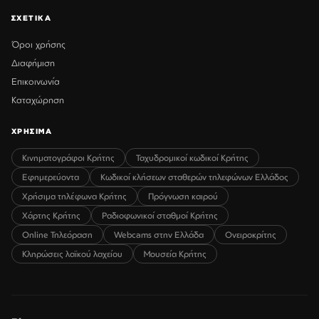
ΣΧΕΤΙΚΑ
Όροι χρήσης
Διαφήμιση
Επικοινωνία
Καταχώρηση
ΧΡΗΣΙΜΑ
Κινηματογράφοι Κρήτης
Ταχυδρομικοί κωδικοί Κρήτης
Εφημερεύοντα
Κωδικοί κλήσεων σταθερών τηλεφώνων Ελλάδος
Χρήσιμα τηλέφωνα Κρήτης
Πρόγνωση καιρού
Χάρτης Κρήτης
Ραδιοφωνικοί σταθμοί Κρήτης
Online Τηλεόραση
Webcams στην Ελλάδα
Ονειροκρίτης
Κληρώσεις λαϊκού λαχείου
Μουσεία Κρήτης