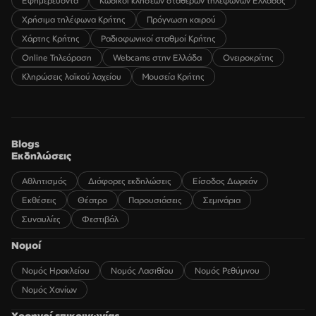
Εφημερεύοντα
Κωδικοί κλήσεων σταθερών τηλεφώνων Ελλάδος
Χρήσιμα τηλέφωνα Κρήτης
Πρόγνωση καιρού
Χάρτης Κρήτης
Ραδιοφωνικοί σταθμοί Κρήτης
Online Τηλεόραση
Webcams στην Ελλάδα
Ονειροκρίτης
Κληρώσεις λαϊκού λαχείου
Μουσεία Κρήτης
Blogs
Εκδηλώσεις
Αθλητισμός
Διάφορες εκδηλώσεις
Είσοδος Δωρεάν
Εκθέσεις
Θέατρο
Παρουσιάσεις
Σεμινάρια
Συναυλίες
Φεστιβάλ
Νομοί
Νομός Ηρακλείου
Νομός Λασιθίου
Νομός Ρεθύμνου
Νομός Χανίων
Χορηγοί επικοινωνίας