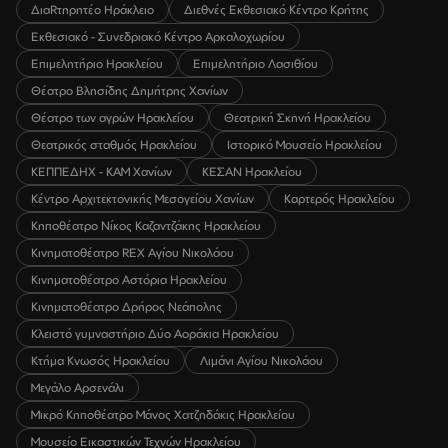
ΔιαRτηρητέο Ηράκλειο
Διεθνές Εκθεσιακό Κέντρο Κρήτης
Εκθεσιακό - Συνεδριακό Κέντρο Αρκαλοχωρίου
Επιμελητήριο Ηρακλείου
Επιμελητήριο Λασιθίου
Θέατρο Βλησίδης Δημήτρης Χανίων
Θέατρο των αγρών Ηρακλείου
Θεατρική Σκηνή Ηρακλείου
Θεατρικός σταθμός Ηρακλείου
Ιστορικό Μουσείο Ηρακλείου
ΚΕΠΠΕΔΗΧ - ΚΑΜ Χανίων
ΚΕΣΑΝ Ηρακλείου
Κέντρο Αρχιτεκτονικής Μεσογείου Χανίων
Καρτερός Ηρακλείου
Κηποθέατρο Νίκος Καζαντζάκης Ηρακλείου
Κινηματοθέατρο REX Αγίου Νικολάου
Κινηματοθέατρο Αστόρια Ηρακλείου
Κινηματοθέατρο Δρήρος Νεάπολης
Κλειστό γυμναστήριο Δύο Αοράκια Ηρακλείου
Κτήμα Κνωσός Ηρακλείου
Λιμάνι Αγίου Νικολάου
Μεγάλο Αρσενάλι
Μικρό Κηποθέατρο Μάνος Χατζηδάκις Ηρακλείου
Μουσείο Εικαστικών Τεχνών Ηρακλείου