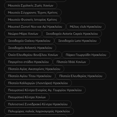
Μουσείο Σχολικής Ζωής Χανίων
Μουσείο Σύγχρονης Τέχνης Κρήτης
Μουσείο Φυσικής Ιστορίας Κρήτης
Μουσική Σκηνή Νυν και Αεί Ηρακλείου
Μύλος club Ηρακλείου
Νεώριο Μόρο Χανίων
Ξενοδοχείο Astoria Capsis Ηρακλείου
Ξενοδοχείο Galaxy Ηρακλείου
Ξενοδοχείο Lato Ηρακλείου
Ξενοδοχείο Ατλαντίς Ηρακλείου
Οικία Ελευθερίου Βενιζέλου Χανίων
Πάρκο Γεωργιάδη Ηρακλείου
Παγκρήτιο στάδιο Ηρακλείου
Πλατεία 1866 Χανίων
Πλατεία Αγίας Αικατερίνης Ηρακλείου
Πλατεία Αγίου Τίτου Ηρακλείου
Πλατεία Ελευθερίας Ηρακλείου
Πλατεία Καλλεργών (Λιοντάρια) Ηρακλείου
Πνευματικό Κέντρο Ενορίας Αγ. Γεωργίου Ηρακλείου
Πνευματικό Κέντρο Χανίων
Πολιτιστικό Συνεδριακό Κέντρο Ηρακλείου
Πολυχώρος παλιάς λαχαναγοράς Ηρακλείου