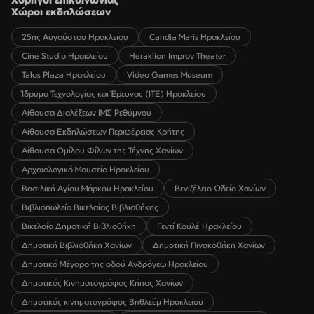
Χώροι εκδηλώσεων
25ης Αυγούστου Ηρακλείου
Candia Maris Ηρακλείου
Cine Studio Ηρακλείου
Heraklion Improv Theater
Talos Plaza Ηρακλείου
Video Games Museum
Ίδρυμα Τεχνολογίας και Έρευνας (ΙΤΕ) Ηρακλείου
Αίθουσα Διαλέξεων ΙΜΣ Ρεθύμνου
Αίθουσα Εκδηλώσεων Περιφέρειας Κρήτης
Αίθουσα Ομίλου Φίλων της Τέχνης Χανίων
Αρχαιολογικό Μουσείο Ηρακλείου
Βασιλική Αγίου Μάρκου Ηρακλείου
Βενιζέλειο Ωδείο Χανίων
Βιβλιοπωλείο Βικελαίας Βιβλιοθήκης
Βικελαία Δημοτική Βιβλιοθήκη
Γεντί Κουλέ Ηρακλείου
Δημοτική Βιβλιοθήκη Χανίων
Δημοτική Πινακοθήκη Χανίων
Δημοτικό Μέγαρο της οδού Ανδρόγεω Ηρακλείου
Δημοτικός Κινηματογράφος Κήπος Χανίων
Δημοτικός κινηματογράφος Βηθλεέμ Ηρακλείου