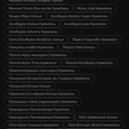
Μουσείο Φυσικής Ιστορίας Κρήτης
Μουσική Σκηνή Νυν και Αεί Ηρακλείου
Μύλος club Ηρακλείου
Νεώριο Μόρο Χανίων
Ξενοδοχείο Astoria Capsis Ηρακλείου
Ξενοδοχείο Galaxy Ηρακλείου
Ξενοδοχείο Lato Ηρακλείου
Ξενοδοχείο Ατλαντίς Ηρακλείου
Οικία Ελευθερίου Βενιζέλου Χανίων
Πάρκο Γεωργιάδη Ηρακλείου
Παγκρήτιο στάδιο Ηρακλείου
Πλατεία 1866 Χανίων
Πλατεία Αγίας Αικατερίνης Ηρακλείου
Πλατεία Αγίου Τίτου Ηρακλείου
Πλατεία Ελευθερίας Ηρακλείου
Πλατεία Καλλεργών (Λιοντάρια) Ηρακλείου
Πνευματικό Κέντρο Ενορίας Αγ. Γεωργίου Ηρακλείου
Πνευματικό Κέντρο Χανίων
Πολιτιστικό Συνεδριακό Κέντρο Ηρακλείου
Πολυχώρος παλιάς λαχαναγοράς Ηρακλείου
Προμαχώνας Παντοκράτορα Ηρακλείου
Προμαχώνας Παντοκράτορα Ηρακλείου
Πύλη Sabbionara Χανίων
Πύλη Αγίου Γεωργίου Ηρακλείου
Πύλη Βιττούρι (Βίγλα) Ηρακλείου