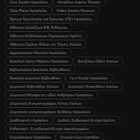
Cine Studio Ηρακλείου
Heraklion Improv Theater
Talos Plaza Ηρακλείου
Video Games Museum
Ίδρυμα Τεχνολογίας και Έρευνας (ΙΤΕ) Ηρακλείου
Αίθουσα Διαλέξεων ΙΜΣ Ρεθύμνου
Αίθουσα Εκδηλώσεων Περιφέρειας Κρήτης
Αίθουσα Ομίλου Φίλων της Τέχνης Χανίων
Αρχαιολογικό Μουσείο Ηρακλείου
Βασιλική Αγίου Μάρκου Ηρακλείου
Βενιζέλειο Ωδείο Χανίων
Βιβλιοπωλείο Βικελαίας Βιβλιοθήκης
Βικελαία Δημοτική Βιβλιοθήκη
Γεντί Κουλέ Ηρακλείου
Δημοτική Βιβλιοθήκη Χανίων
Δημοτική Πινακοθήκη Χανίων
Δημοτικό Μέγαρο της οδού Ανδρόγεω Ηρακλείου
Δημοτικός Κινηματογράφος Κήπος Χανίων
Δημοτικός κινηματογράφος Βηθλεέμ Ηρακλείου
ΔιαRτηρητέο Ηράκλειο
Διεθνές Εκθεσιακό Κέντρο Κρήτης
Εκθεσιακό - Συνεδριακό Κέντρο Αρκαλοχωρίου
Επιμελητήριο Ηρακλείου
Επιμελητήριο Λασιθίου