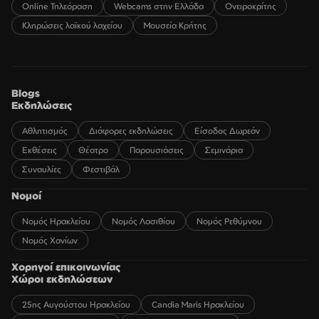
Online Τηλεόραση
Webcams στην Ελλάδα
Ονειροκρίτης
Κληρώσεις λαϊκού λαχείου
Μουσεία Κρήτης
Blogs
Εκδηλώσεις
Αθλητισμός
Διάφορες εκδηλώσεις
Είσοδος Δωρεάν
Εκθέσεις
Θέατρο
Παρουσιάσεις
Σεμινάρια
Συναυλίες
Φεστιβάλ
Νομοί
Νομός Ηρακλείου
Νομός Λασιθίου
Νομός Ρεθύμνου
Νομός Χανίων
Χορηγοί επικοινωνίας
Χώροι εκδηλώσεων
25ης Αυγούστου Ηρακλείου
Candia Maris Ηρακλείου