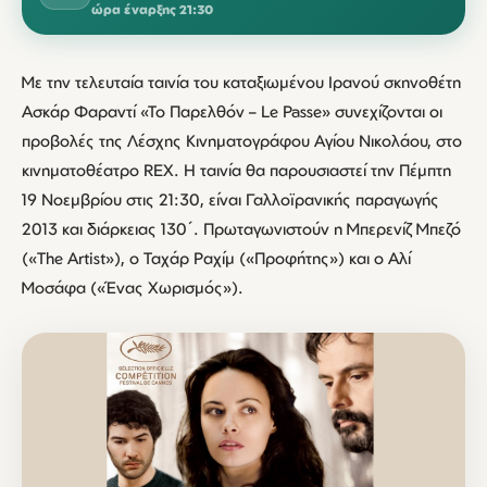
ώρα έναρξης 21:30
Με την τελευταία ταινία του καταξιωμένου Ιρανού σκηνοθέτη
Ασκάρ Φαραντί «Το Παρελθόν – Le Passe» συνεχίζονται οι
προβολές της Λέσχης Κινηματογράφου Αγίου Νικολάου, στο
κινηματοθέατρο REX. Η ταινία θα παρουσιαστεί την Πέμπτη
19 Νοεμβρίου στις 21:30, είναι Γαλλοϊρανικής παραγωγής
2013 και διάρκειας 130΄. Πρωταγωνιστούν η Μπερενίζ Μπεζό
(«The Artist»), ο Ταχάρ Ραχίμ («Προφήτης») και ο Αλί
Μοσάφα («Ένας Χωρισμός»).