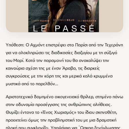
Yπόθεση: Ο Αχμάντ επιστρέφει στο Παρίσι από την Τεχεράνη
για να ολοκληρώσει τις διαδικασίες διαζυγίου με τη σύζυγό
του Μαρί. Κατά την παραμονή του θα ανακαλύψει την
καινούρια σχέση της με έναν Άραβα, τις διαρκείς
συγκρούσεις με την κόρη της και μερικά καλά κρυμμένα
μυστικά από το παρελθόν…
Αριστοτεχνικά δομημένο οικογενειακό θρίλερ, στημένο πάνω
στην αδυναμία προσέγγισης της ανθρώπινης αλήθειας.
Θυμίζει έντονα το «Ένας Χωρισμός» του ίδιου σκηνοθέτη,
προεκτείνει όμως την προβληματική του με μια δραματική
πλοκή που συγκλονίζει. Υποψήφιο για ΄Οσκαρ ξενόγλωσσης