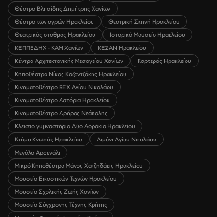
Θέατρο Βλησίδης Δημήτρης Χανίων
Θέατρο των αγρών Ηρακλείου
Θεατρική Σκηνή Ηρακλείου
Θεατρικός σταθμός Ηρακλείου
Ιστορικό Μουσείο Ηρακλείου
ΚΕΠΠΕΔΗΧ - ΚΑΜ Χανίων
ΚΕΣΑΝ Ηρακλείου
Κέντρο Αρχιτεκτονικής Μεσογείου Χανίων
Καρτερός Ηρακλείου
Κηποθέατρο Νίκος Καζαντζάκης Ηρακλείου
Κινηματοθέατρο REX Αγίου Νικολάου
Κινηματοθέατρο Αστόρια Ηρακλείου
Κινηματοθέατρο Δρήρος Νεάπολης
Κλειστό γυμναστήριο Δύο Αοράκια Ηρακλείου
Κτήμα Κνωσός Ηρακλείου
Λιμάνι Αγίου Νικολάου
Μεγάλο Αρσενάλι
Μικρό Κηποθέατρο Μάνος Χατζηδάκις Ηρακλείου
Μουσείο Εικαστικών Τεχνών Ηρακλείου
Μουσείο Σχολικής Ζωής Χανίων
Μουσείο Σύγχρονης Τέχνης Κρήτης