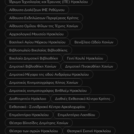
Ίδρυμα Τεχνολογίας και Έρευνας (ΙΤΕ) Ηρακλείου
Αίθουσα Διαλέξεων ΙΜΣ Ρεθύμνου
Αίθουσα Εκδηλώσεων Περιφέρειας Κρήτης
Αίθουσα Ομίλου Φίλων της Τέχνης Χανίων
Αρχαιολογικό Μουσείο Ηρακλείου
Βασιλική Αγίου Μάρκου Ηρακλείου
Βενιζέλειο Ωδείο Χανίων
Βιβλιοπωλείο Βικελαίας Βιβλιοθήκης
Βικελαία Δημοτική Βιβλιοθήκη
Γεντί Κουλέ Ηρακλείου
Δημοτική Βιβλιοθήκη Χανίων
Δημοτική Πινακοθήκη Χανίων
Δημοτικό Μέγαρο της οδού Ανδρόγεω Ηρακλείου
Δημοτικός Κινηματογράφος Κήπος Χανίων
Δημοτικός κινηματογράφος Βηθλεέμ Ηρακλείου
ΔιαRτηρητέο Ηράκλειο
Διεθνές Εκθεσιακό Κέντρο Κρήτης
Εκθεσιακό - Συνεδριακό Κέντρο Αρκαλοχωρίου
Επιμελητήριο Ηρακλείου
Επιμελητήριο Λασιθίου
Θέατρο Βλησίδης Δημήτρης Χανίων
Θέατρο των αγρών Ηρακλείου
Θεατρική Σκηνή Ηρακλείου