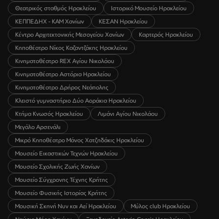
Θεατρικός σταθμός Ηρακλείου
Ιστορικό Μουσείο Ηρακλείου
ΚΕΠΠΕΔΗΧ - ΚΑΜ Χανίων
ΚΕΣΑΝ Ηρακλείου
Κέντρο Αρχιτεκτονικής Μεσογείου Χανίων
Καρτερός Ηρακλείου
Κηποθέατρο Νίκος Καζαντζάκης Ηρακλείου
Κινηματοθέατρο REX Αγίου Νικολάου
Κινηματοθέατρο Αστόρια Ηρακλείου
Κινηματοθέατρο Δρήρος Νεάπολης
Κλειστό γυμναστήριο Δύο Αοράκια Ηρακλείου
Κτήμα Κνωσός Ηρακλείου
Λιμάνι Αγίου Νικολάου
Μεγάλο Αρσενάλι
Μικρό Κηποθέατρο Μάνος Χατζηδάκις Ηρακλείου
Μουσείο Εικαστικών Τεχνών Ηρακλείου
Μουσείο Σχολικής Ζωής Χανίων
Μουσείο Σύγχρονης Τέχνης Κρήτης
Μουσείο Φυσικής Ιστορίας Κρήτης
Μουσική Σκηνή Νυν και Αεί Ηρακλείου
Μύλος club Ηρακλείου