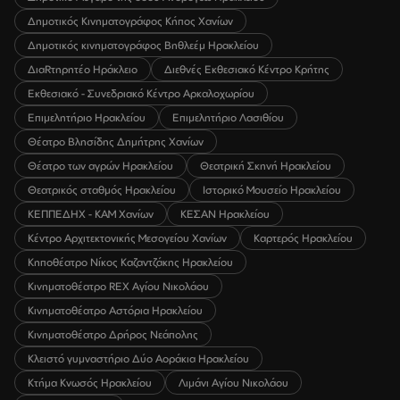
Δημοτικός Κινηματογράφος Κήπος Χανίων
Δημοτικός κινηματογράφος Βηθλεέμ Ηρακλείου
ΔιαRτηρητέο Ηράκλειο
Διεθνές Εκθεσιακό Κέντρο Κρήτης
Εκθεσιακό - Συνεδριακό Κέντρο Αρκαλοχωρίου
Επιμελητήριο Ηρακλείου
Επιμελητήριο Λασιθίου
Θέατρο Βλησίδης Δημήτρης Χανίων
Θέατρο των αγρών Ηρακλείου
Θεατρική Σκηνή Ηρακλείου
Θεατρικός σταθμός Ηρακλείου
Ιστορικό Μουσείο Ηρακλείου
ΚΕΠΠΕΔΗΧ - ΚΑΜ Χανίων
ΚΕΣΑΝ Ηρακλείου
Κέντρο Αρχιτεκτονικής Μεσογείου Χανίων
Καρτερός Ηρακλείου
Κηποθέατρο Νίκος Καζαντζάκης Ηρακλείου
Κινηματοθέατρο REX Αγίου Νικολάου
Κινηματοθέατρο Αστόρια Ηρακλείου
Κινηματοθέατρο Δρήρος Νεάπολης
Κλειστό γυμναστήριο Δύο Αοράκια Ηρακλείου
Κτήμα Κνωσός Ηρακλείου
Λιμάνι Αγίου Νικολάου