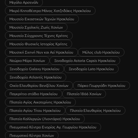
Μεγάλο Αρσενάλι
Μικρό Κηποθέατρο Μάνος Χατζηδάκις Ηρακλείου
Μουσείο Εικαστικών Τεχνών Ηρακλείου
Μουσείο Σχολικής Ζωής Χανίων
Μουσείο Σύγχρονης Τέχνης Κρήτης
Μουσείο Φυσικής Ιστορίας Κρήτης
Μουσική Σκηνή Νυν και Αεί Ηρακλείου
Μύλος club Ηρακλείου
Νεώριο Μόρο Χανίων
Ξενοδοχείο Astoria Capsis Ηρακλείου
Ξενοδοχείο Galaxy Ηρακλείου
Ξενοδοχείο Lato Ηρακλείου
Ξενοδοχείο Ατλαντίς Ηρακλείου
Οικία Ελευθερίου Βενιζέλου Χανίων
Πάρκο Γεωργιάδη Ηρακλείου
Παγκρήτιο στάδιο Ηρακλείου
Πλατεία 1866 Χανίων
Πλατεία Αγίας Αικατερίνης Ηρακλείου
Πλατεία Αγίου Τίτου Ηρακλείου
Πλατεία Ελευθερίας Ηρακλείου
Πλατεία Καλλεργών (Λιοντάρια) Ηρακλείου
Πνευματικό Κέντρο Ενορίας Αγ. Γεωργίου Ηρακλείου
Πνευματικό Κέντρο Χανίων