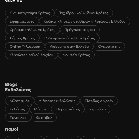
ΧΡΗΣΙΜΑ
Κινηματογράφοι Κρήτης
Ταχυδρομικοί κωδικοί Κρήτης
Εφημερεύοντα
Κωδικοί κλήσεων σταθερών τηλεφώνων Ελλάδος
Χρήσιμα τηλέφωνα Κρήτης
Πρόγνωση καιρού
Χάρτης Κρήτης
Ραδιοφωνικοί σταθμοί Κρήτης
Online Τηλεόραση
Webcams στην Ελλάδα
Ονειροκρίτης
Κληρώσεις λαϊκού λαχείου
Μουσεία Κρήτης
Blogs
Εκδηλώσεις
Αθλητισμός
Διάφορες εκδηλώσεις
Είσοδος Δωρεάν
Εκθέσεις
Θέατρο
Παρουσιάσεις
Σεμινάρια
Συναυλίες
Φεστιβάλ
Νομοί