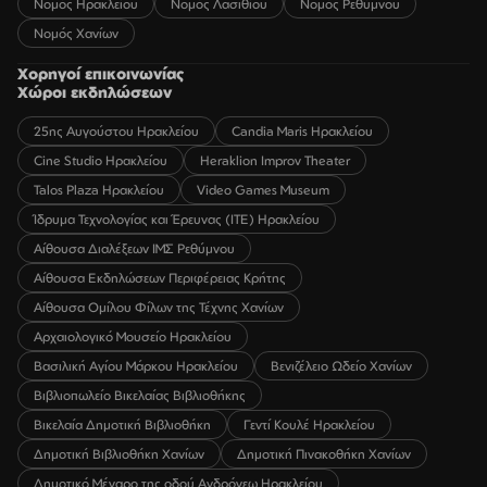
Νομός Ηρακλείου
Νομός Λασιθίου
Νομός Ρεθύμνου
Νομός Χανίων
Χορηγοί επικοινωνίας
Χώροι εκδηλώσεων
25ης Αυγούστου Ηρακλείου
Candia Maris Ηρακλείου
Cine Studio Ηρακλείου
Heraklion Improv Theater
Talos Plaza Ηρακλείου
Video Games Museum
Ίδρυμα Τεχνολογίας και Έρευνας (ΙΤΕ) Ηρακλείου
Αίθουσα Διαλέξεων ΙΜΣ Ρεθύμνου
Αίθουσα Εκδηλώσεων Περιφέρειας Κρήτης
Αίθουσα Ομίλου Φίλων της Τέχνης Χανίων
Αρχαιολογικό Μουσείο Ηρακλείου
Βασιλική Αγίου Μάρκου Ηρακλείου
Βενιζέλειο Ωδείο Χανίων
Βιβλιοπωλείο Βικελαίας Βιβλιοθήκης
Βικελαία Δημοτική Βιβλιοθήκη
Γεντί Κουλέ Ηρακλείου
Δημοτική Βιβλιοθήκη Χανίων
Δημοτική Πινακοθήκη Χανίων
Δημοτικό Μέγαρο της οδού Ανδρόγεω Ηρακλείου