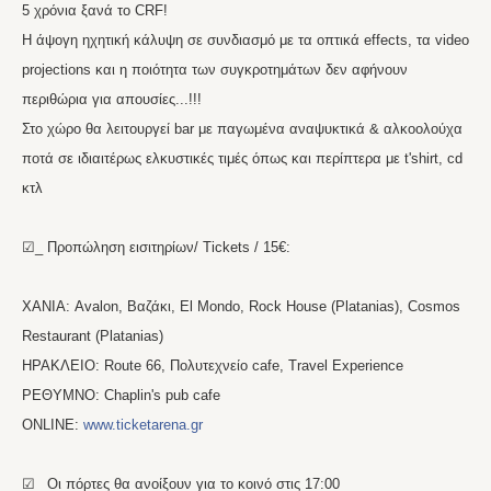
5 χρόνια ξανά το CRF!
H άψογη ηχητική κάλυψη σε συνδιασμό με τα οπτικά effects, τα video
projections και η ποιότητα των συγκροτημάτων δεν αφήνουν
περιθώρια για απουσίες...!!!
Στο χώρο θα λειτουργεί bar με παγωμένα αναψυκτικά & αλκοολούχα
ποτά σε ιδιαιτέρως ελκυστικές τιμές όπως και περίπτερα με t'shirt, cd
κτλ
☑_ Προπώληση εισιτηρίων/ Tickets / 15€:
XANIA: Αvalon, Βαζάκι, El Mondo, Rock House (Platanias), Cosmos
Restaurant (Platanias)
HΡΑΚΛΕΙΟ: Route 66, Πολυτεχνείο cafe, Travel Experience
ΡΕΘΥΜΝΟ: Chaplin's pub cafe
ONLINE:
www.ticketarena.gr
☑_ Οι πόρτες θα ανοίξουν για το κοινό στις 17:00