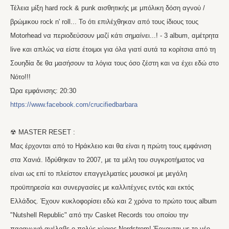
Τέλεια μίξη hard rock & punk αισθητικής με μπόλικη δόση αγνού /
βρώμικου rock n' roll... Το ότι επιλέχθηκαν από τους ίδιους τους
Μotorhead να περιοδεύσουν μαζί κάτι σημαίνει...! - 3 album, αμέτρητα
live και απλώς να είστε έτοιμοι για όλα γιατί αυτά τα κορίτσια από τη
Σουηδία δε θα μασήσουν τα λόγια τους όσο ζέστη και να έχει εδώ στο
Νότο!!!
Ώρα εμφάνισης: 20:30
https://www.facebook.com/crucifiedbarbara
☢ ΜΑSTER RESET :
Mας έρχονται από το Hράκλειο και θα είναι η πρώτη τους εμφάνιση
στα Χανιά. Ιδρύθηκαν το 2007, με τα μέλη του συγκροτήματος να
είναι ως επί το πλείστον επαγγελματίες μουσικοί με μεγάλη
προϋπηρεσία και συνεργασίες με καλλιτέχνες εντός και εκτός
Ελλάδος. Έχουν κυκλοφορίσει εδώ και 2 χρόνα το πρώτο τους album
"Nutshell Republic" από την Casket Records του οποίου την
παραγωγή ανέλαβε ο πολύς κύριος Nordstrom! Έρχονται με το νέο