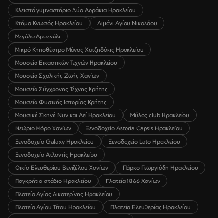
Κλειστό γυμναστήριο Δύο Αοράκια Ηρακλείου
Κτήμα Κνωσός Ηρακλείου
Λιμάνι Αγίου Νικολάου
Μεγάλο Αρσενάλι
Μικρό Κηποθέατρο Μάνος Χατζηδάκις Ηρακλείου
Μουσείο Εικαστικών Τεχνών Ηρακλείου
Μουσείο Σχολικής Ζωής Χανίων
Μουσείο Σύγχρονης Τέχνης Κρήτης
Μουσείο Φυσικής Ιστορίας Κρήτης
Μουσική Σκηνή Νυν και Αεί Ηρακλείου
Μύλος club Ηρακλείου
Νεώριο Μόρο Χανίων
Ξενοδοχείο Astoria Capsis Ηρακλείου
Ξενοδοχείο Galaxy Ηρακλείου
Ξενοδοχείο Lato Ηρακλείου
Ξενοδοχείο Ατλαντίς Ηρακλείου
Οικία Ελευθερίου Βενιζέλου Χανίων
Πάρκο Γεωργιάδη Ηρακλείου
Παγκρήτιο στάδιο Ηρακλείου
Πλατεία 1866 Χανίων
Πλατεία Αγίας Αικατερίνης Ηρακλείου
Πλατεία Αγίου Τίτου Ηρακλείου
Πλατεία Ελευθερίας Ηρακλείου