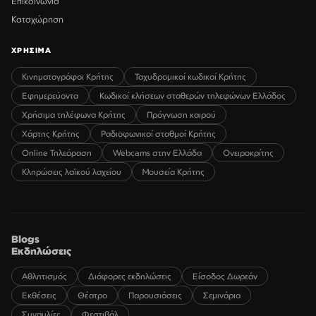
Επικοινωνία
Καταχώρηση
ΧΡΗΣΙΜΑ
Κινηματογράφοι Κρήτης
Ταχυδρομικοί κωδικοί Κρήτης
Εφημερεύοντα
Κωδικοί κλήσεων σταθερών τηλεφώνων Ελλάδος
Χρήσιμα τηλέφωνα Κρήτης
Πρόγνωση καιρού
Χάρτης Κρήτης
Ραδιοφωνικοί σταθμοί Κρήτης
Online Τηλεόραση
Webcams στην Ελλάδα
Ονειροκρίτης
Κληρώσεις λαϊκού λαχείου
Μουσεία Κρήτης
Blogs
Εκδηλώσεις
Αθλητισμός
Διάφορες εκδηλώσεις
Είσοδος Δωρεάν
Εκθέσεις
Θέατρο
Παρουσιάσεις
Σεμινάρια
Συναυλίες
Φεστιβάλ