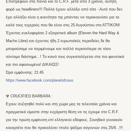
Eπιστρέφουν στα Χανιά και το C.R.F. μετά από 3 χρόνια, αυτήτη
φορά ως headliners!!! Πολλά έχουν αλλάξει από τότε - Αυτό που δεν
έχει αλλάξει είναι η ικανότητα της μπάντας να ταρακουνίσει για τα
καλά τους τυχερούς που θα είναι στις 25 Αυγούστου στο ΑΤΤΙΚΟΝ!
Έχοντας κυκλοφορίσει 2 εξαιρετικά album (Eleven the Hard Way &
Macho Libre) και έχοντας ήδη 2 ευρωπαϊκές περιοδείες δε θα
μπορούσαμε να περιμένουμε και πολλά περισσότερα σε τόσο
σύντομο διάστημα...! Το κοινό τους συγκαταλέγεται στα πιο φανατικά
και πιο αφοσιωμένα! ΔΙΚΑΙΩΣ!
Ώρα εμφάνισης: 21:45
https://www.facebook.com/planetofzeus
☢ CRUCIFIED BARBARA :
Eχουν συζητηθεί πολύ και στη χώρα μας τα τελευταία χρόνια και
πραγματικά είμαστε στην ευχάριστη θέση να τις έχουμε στο C.R.F.
για την πρώτη εμφάνιση επί ελληνικού εδάφους. Σουηδικό γυναικείο
κουαρτέτο που θα προκαλέσει τπολύ ψάξιμο σαγονιών στις 25/8...!!!