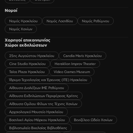
Νομοί
Νομός Ηρακλείου
Νομός Λασιθίου
Νομός Ρεθύμνου
Νομός Χανίων
Χορηγοί επικοινωνίας
Χώροι εκδηλώσεων
25ης Αυγούστου Ηρακλείου
Candia Maris Ηρακλείου
Cine Studio Ηρακλείου
Heraklion Improv Theater
Talos Plaza Ηρακλείου
Video Games Museum
Ίδρυμα Τεχνολογίας και Έρευνας (ΙΤΕ) Ηρακλείου
Αίθουσα Διαλέξεων ΙΜΣ Ρεθύμνου
Αίθουσα Εκδηλώσεων Περιφέρειας Κρήτης
Αίθουσα Ομίλου Φίλων της Τέχνης Χανίων
Αρχαιολογικό Μουσείο Ηρακλείου
Βασιλική Αγίου Μάρκου Ηρακλείου
Βενιζέλειο Ωδείο Χανίων
Βιβλιοπωλείο Βικελαίας Βιβλιοθήκης