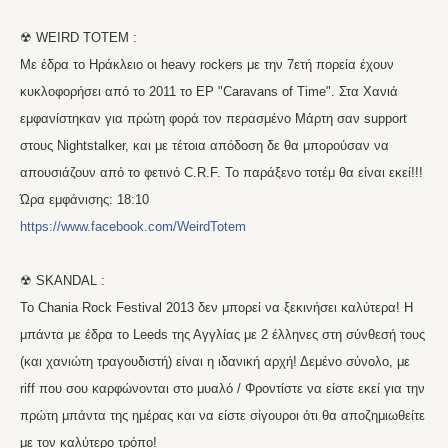
☢ WEIRD TOTEM :
Mε έδρα το Ηράκλειο οι heavy rockers με την 7ετή πορεία έχουν
κυκλοφορήσει από το 2011 το EP "Caravans of Time". Στα Χανιά
εμφανίστηκαν για πρώτη φορά τον περασμένο Μάρτη σαν support
στους Nightstalker, και με τέτοια απόδοση δε θα μπορούσαν να
απουσιάζουν από το φετινό C.R.F. Το παράξενο τοτέμ θα είναι εκεί!!!
Ώρα εμφάνισης: 18:10
https://www.facebook.com/WeirdTotem
☢ SKANDAL :
Το Chania Rock Festival 2013 δεν μπορεί να ξεκινήσει καλύτερα! Η
μπάντα με έδρα το Leeds της Αγγλίας με 2 έλληνες στη σύνθεσή τους
(και χανιώτη τραγουδιστή) είναι η ιδανική αρχή! Δεμένο σύνολο, με
riff που σου καρφώνονται στο μυαλό / Φροντίστε να είστε εκεί για την
πρώτη μπάντα της ημέρας και να είστε σίγουροι ότι θα αποζημιωθείτε
με τον καλύτερο τρόπο!