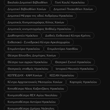
Βικελαία Δημοτική Βιβλιοθήκη
Γεντί Κουλέ Ηρακλείου
Δημοτική Βιβλιοθήκη Χανίων
Δημοτική Πινακοθήκη Χανίων
Δημοτικό Μέγαρο της οδού Ανδρόγεω Ηρακλείου
Δημοτικός Κινηματογράφος Κήπος Χανίων
Δημοτικός κινηματογράφος Βηθλεέμ Ηρακλείου
ΔιαRτηρητέο Ηράκλειο
Διεθνές Εκθεσιακό Κέντρο Κρήτης
Εκθεσιακό - Συνεδριακό Κέντρο Αρκαλοχωρίου
Επιμελητήριο Ηρακλείου
Επιμελητήριο Λασιθίου
Θέατρο Βλησίδης Δημήτρης Χανίων
Θέατρο των αγρών Ηρακλείου
Θεατρική Σκηνή Ηρακλείου
Θεατρικός σταθμός Ηρακλείου
Ιστορικό Μουσείο Ηρακλείου
ΚΕΠΠΕΔΗΧ - ΚΑΜ Χανίων
ΚΕΣΑΝ Ηρακλείου
Κέντρο Αρχιτεκτονικής Μεσογείου Χανίων
Καρτερός Ηρακλείου
Κηποθέατρο Νίκος Καζαντζάκης Ηρακλείου
Κινηματοθέατρο REX Αγίου Νικολάου
Κινηματοθέατρο Αστόρια Ηρακλείου
Κινηματοθέατρο Δρήρος Νεάπολης